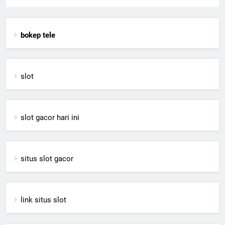
bokep tele
slot
slot gacor hari ini
situs slot gacor
link situs slot