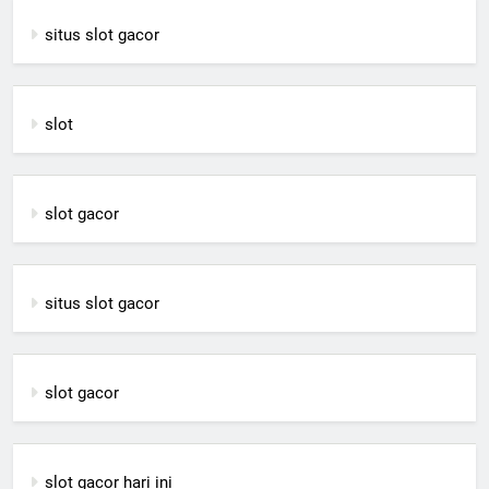
situs slot gacor
slot
slot gacor
situs slot gacor
slot gacor
slot gacor hari ini