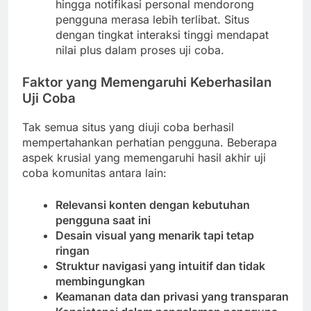
hingga notifikasi personal mendorong
pengguna merasa lebih terlibat. Situs
dengan tingkat interaksi tinggi mendapat
nilai plus dalam proses uji coba.
Faktor yang Memengaruhi Keberhasilan
Uji Coba
Tak semua situs yang diuji coba berhasil
mempertahankan perhatian pengguna. Beberapa
aspek krusial yang memengaruhi hasil akhir uji
coba komunitas antara lain:
Relevansi konten dengan kebutuhan
pengguna saat ini
Desain visual yang menarik tapi tetap
ringan
Struktur navigasi yang intuitif dan tidak
membingungkan
Keamanan data dan privasi yang transparan