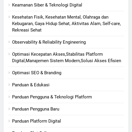
Keamanan Siber & Teknologi Digital
Kesehatan Fisik, Kesehatan Mental, Olahraga dan
Kebugaran, Gaya Hidup Sehat, Aktivitas Alam, Self-care,
Rekreasi Sehat
Observability & Reliability Engineering
Optimasi Kecepatan Akses,Stabilitas Platform
Digital,Manajemen Sistem Modern,Solusi Akses Efisien
Optimasi SEO & Branding
Panduan & Edukasi
Panduan Pengguna & Teknologi Platform
Panduan Pengguna Baru
Panduan Platform Digital