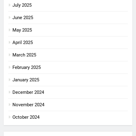
July 2025
June 2025
May 2025
April 2025
March 2025
February 2025
January 2025
December 2024
November 2024
October 2024