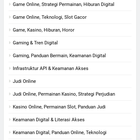
Game Online, Strategi Permainan, Hiburan Digital
Game Online, Teknologi, Slot Gacor
Game, Kasino, Hiburan, Horor
Gaming & Tren Digital
Gaming, Panduan Bermain, Keamanan Digital
Infrastruktur API & Keamanan Akses
Judi Online
Judi Online, Permainan Kasino, Strategi Perjudian
Kasino Online, Permainan Slot, Panduan Judi
Keamanan Digital & Literasi Akses
Keamanan Digital, Panduan Online, Teknologi