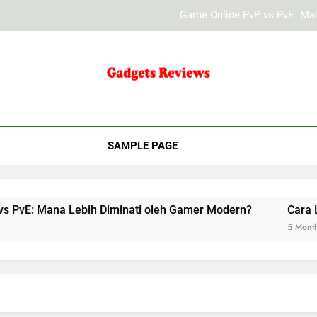
Game Online PvP vs PvE: Ma
Cara Login Tiara4D dengan Cepat 
Industri Gaming dan Teknologi yang Me
gets Reviews
Informasi Lengkap LAE13
eviews Menyajikan Ulasan Terbaru Dan Terpercaya Tentang Gadg
Game Online PvP vs PvE: Ma
SAMPLE PAGE
Cara Login Tiara4D dengan Cepat 
Industri Gaming dan Teknologi yang Me
 Lebih Diminati oleh Gamer Modern?
Cara Login Tiara4
5 Months Ago