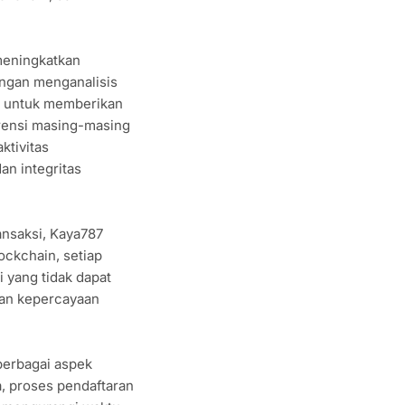
meningkatkan
engan menganalisis
m untuk memberikan
rensi masing-masing
ktivitas
n integritas
ansaksi, Kaya787
ockchain, setiap
i yang tidak dapat
kan kepercayaan
berbagai aspek
a, proses pendaftaran