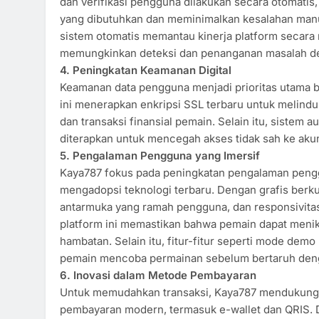
dan verifikasi pengguna dilakukan secara otomatis
yang dibutuhkan dan meminimalkan kesalahan manus
sistem otomatis memantau kinerja platform secara 
memungkinkan deteksi dan penanganan masalah d
4. Peningkatan Keamanan Digital
Keamanan data pengguna menjadi prioritas utama b
ini menerapkan enkripsi SSL terbaru untuk melindun
dan transaksi finansial pemain. Selain itu, sistem a
diterapkan untuk mencegah akses tidak sah ke ak
5. Pengalaman Pengguna yang Imersif
Kaya787 fokus pada peningkatan pengalaman pen
mengadopsi teknologi terbaru. Dengan grafis berkua
antarmuka yang ramah pengguna, dan responsivitas
platform ini memastikan bahwa pemain dapat meni
hambatan. Selain itu, fitur-fitur seperti mode de
pemain mencoba permainan sebelum bertaruh den
6. Inovasi dalam Metode Pembayaran
Untuk memudahkan transaksi, Kaya787 mendukung
pembayaran modern, termasuk e-wallet dan QRIS. 