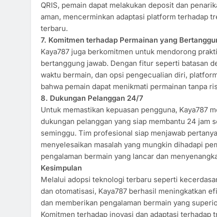
QRIS, pemain dapat melakukan deposit dan penari
aman, mencerminkan adaptasi platform terhadap tre
terbaru.
7. Komitmen terhadap Permainan yang Bertangg
Kaya787 juga berkomitmen untuk mendorong prakt
bertanggung jawab. Dengan fitur seperti batasan d
waktu bermain, dan opsi pengecualian diri, platfor
bahwa pemain dapat menikmati permainan tanpa ri
8. Dukungan Pelanggan 24/7
Untuk memastikan kepuasan pengguna, Kaya787 m
dukungan pelanggan yang siap membantu 24 jam seh
seminggu. Tim profesional siap menjawab pertany
menyelesaikan masalah yang mungkin dihadapi pe
pengalaman bermain yang lancar dan menyenangk
Kesimpulan
Melalui adopsi teknologi terbaru seperti kecerdasa
dan otomatisasi, Kaya787 berhasil meningkatkan efi
dan memberikan pengalaman bermain yang superio
Komitmen terhadap inovasi dan adaptasi terhadap t