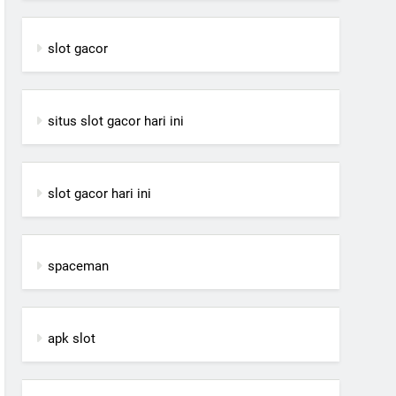
slot gacor
situs slot gacor hari ini
slot gacor hari ini
spaceman
apk slot