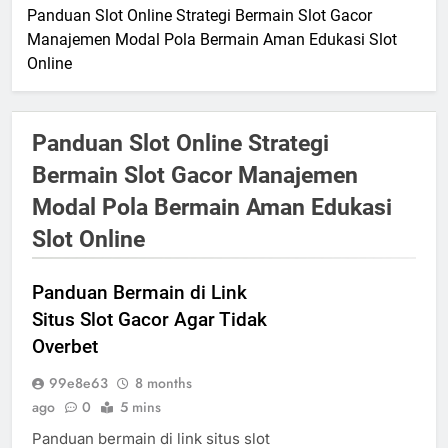
Panduan Slot Online Strategi Bermain Slot Gacor
Manajemen Modal Pola Bermain Aman Edukasi Slot
Online
Panduan Slot Online Strategi
Bermain Slot Gacor Manajemen
Modal Pola Bermain Aman Edukasi
Slot Online
Panduan Bermain di Link
Situs Slot Gacor Agar Tidak
Overbet
99e8e63
8 months
ago
0
5 mins
Panduan bermain di link situs slot