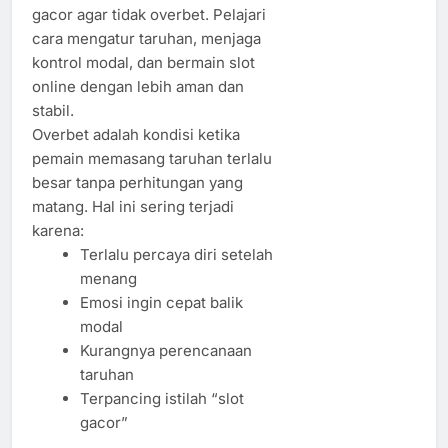
gacor agar tidak overbet. Pelajari
cara mengatur taruhan, menjaga
kontrol modal, dan bermain slot
online dengan lebih aman dan
stabil.
Overbet adalah kondisi ketika
pemain memasang taruhan terlalu
besar tanpa perhitungan yang
matang. Hal ini sering terjadi
karena:
Terlalu percaya diri setelah
menang
Emosi ingin cepat balik
modal
Kurangnya perencanaan
taruhan
Terpancing istilah “slot
gacor”