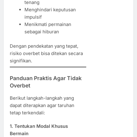
tenang
Menghindari keputusan
impulsif
Menikmati permainan
sebagai hiburan
Dengan pendekatan yang tepat,
risiko overbet bisa ditekan secara
signifikan.
Panduan Praktis Agar Tidak
Overbet
Berikut langkah-langkah yang
dapat diterapkan agar taruhan
tetap terkendali:
1.
Tentukan Modal Khusus
Bermain