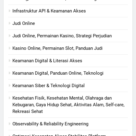
Infrastruktur API & Keamanan Akses
Judi Online
Judi Online, Permainan Kasino, Strategi Perjudian
Kasino Online, Permainan Slot, Panduan Judi
Keamanan Digital & Literasi Akses
Keamanan Digital, Panduan Online, Teknologi
Keamanan Siber & Teknologi Digital
Kesehatan Fisik, Kesehatan Mental, Olahraga dan
Kebugaran, Gaya Hidup Sehat, Aktivitas Alam, Self-care,
Rekreasi Sehat
Observability & Reliability Engineering