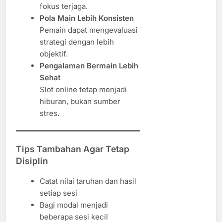
fokus terjaga.
Pola Main Lebih Konsisten
Pemain dapat mengevaluasi
strategi dengan lebih
objektif.
Pengalaman Bermain Lebih
Sehat
Slot online tetap menjadi
hiburan, bukan sumber
stres.
Tips Tambahan Agar Tetap
Disiplin
Catat nilai taruhan dan hasil
setiap sesi
Bagi modal menjadi
beberapa sesi kecil