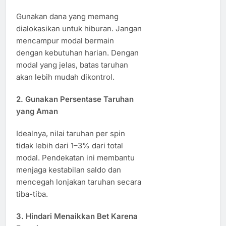
Gunakan dana yang memang
dialokasikan untuk hiburan. Jangan
mencampur modal bermain
dengan kebutuhan harian. Dengan
modal yang jelas, batas taruhan
akan lebih mudah dikontrol.
2.
Gunakan Persentase Taruhan
yang Aman
Idealnya, nilai taruhan per spin
tidak lebih dari 1–3% dari total
modal. Pendekatan ini membantu
menjaga kestabilan saldo dan
mencegah lonjakan taruhan secara
tiba-tiba.
3.
Hindari Menaikkan Bet Karena