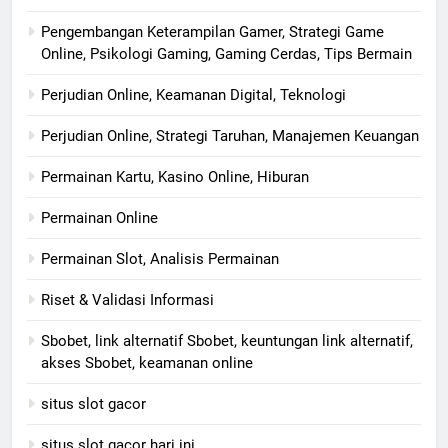
Pengembangan Keterampilan Gamer, Strategi Game
Online, Psikologi Gaming, Gaming Cerdas, Tips Bermain
Perjudian Online, Keamanan Digital, Teknologi
Perjudian Online, Strategi Taruhan, Manajemen Keuangan
Permainan Kartu, Kasino Online, Hiburan
Permainan Online
Permainan Slot, Analisis Permainan
Riset & Validasi Informasi
Sbobet, link alternatif Sbobet, keuntungan link alternatif,
akses Sbobet, keamanan online
situs slot gacor
situs slot gacor hari ini