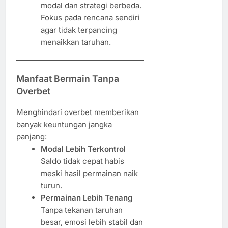
modal dan strategi berbeda.
Fokus pada rencana sendiri
agar tidak terpancing
menaikkan taruhan.
Manfaat Bermain Tanpa
Overbet
Menghindari overbet memberikan
banyak keuntungan jangka
panjang:
Modal Lebih Terkontrol
Saldo tidak cepat habis
meski hasil permainan naik
turun.
Permainan Lebih Tenang
Tanpa tekanan taruhan
besar, emosi lebih stabil dan