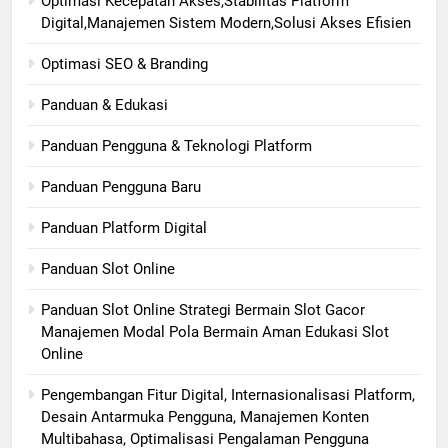
Optimasi Kecepatan Akses,Stabilitas Platform
Digital,Manajemen Sistem Modern,Solusi Akses Efisien
Optimasi SEO & Branding
Panduan & Edukasi
Panduan Pengguna & Teknologi Platform
Panduan Pengguna Baru
Panduan Platform Digital
Panduan Slot Online
Panduan Slot Online Strategi Bermain Slot Gacor
Manajemen Modal Pola Bermain Aman Edukasi Slot
Online
Pengembangan Fitur Digital, Internasionalisasi Platform,
Desain Antarmuka Pengguna, Manajemen Konten
Multibahasa, Optimalisasi Pengalaman Pengguna