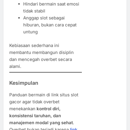
Hindari bermain saat emosi
tidak stabil
Anggap slot sebagai
hiburan, bukan cara cepat
untung
Kebiasaan sederhana ini
membantu membangun disiplin
dan mencegah overbet secara
alami.
Kesimpulan
Panduan bermain di link situs slot
gacor agar tidak overbet
menekankan
kontrol diri,
konsistensi taruhan, dan
manajemen modal yang sehat
.
Overbet bukan terjadi karena
link