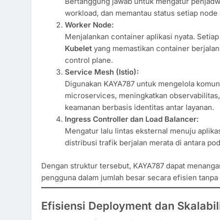
Bertanggung jawab untuk mengatur penjadwal
workload, dan memantau status setiap node d
Worker Node:
Menjalankan container aplikasi nyata. Setiap
Kubelet
yang memastikan container berjalan s
control plane.
Service Mesh (Istio):
Digunakan KAYA787 untuk mengelola komuni
microservices, meningkatkan observabilitas
keamanan berbasis identitas antar layanan.
Ingress Controller dan Load Balancer:
Mengatur lalu lintas eksternal menuju aplika
distribusi trafik berjalan merata di antara pod
Dengan struktur tersebut, KAYA787 dapat menanga
pengguna dalam jumlah besar secara efisien tanpa
Efisiensi Deployment dan Skalabil