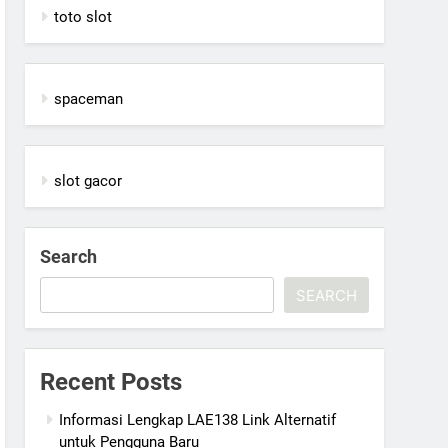
toto slot
spaceman
slot gacor
Search
SEARCH
Recent Posts
Informasi Lengkap LAE138 Link Alternatif
untuk Pengguna Baru