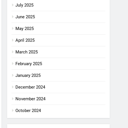
July 2025
June 2025
May 2025
April 2025
March 2025
February 2025
January 2025
December 2024
November 2024
October 2024