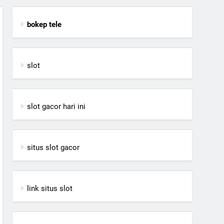
bokep tele
slot
slot gacor hari ini
situs slot gacor
link situs slot