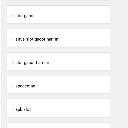
slot gacor
situs slot gacor hari ini
slot gacor hari ini
spaceman
apk slot