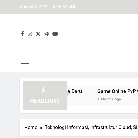
Skip
August 8, 2026
9:18:40 AM
to
content
Gad
Gadgets R
tif untuk Pengguna Baru
Game Online PvP vs PvE: Mana
4 Months Ago
HEADLINES
Home
Teknologi Informasi, Infrastruktur Cloud, S