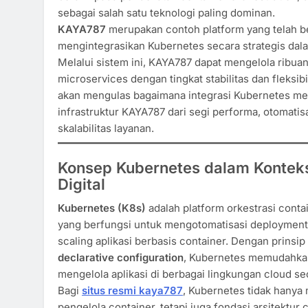
sebagai salah satu teknologi paling dominan.
KAYA787
merupakan contoh platform yang telah be
mengintegrasikan Kubernetes secara strategis dala
Melalui sistem ini, KAYA787 dapat mengelola ribua
microservices dengan tingkat stabilitas dan fleksibili
akan mengulas bagaimana integrasi Kubernetes m
infrastruktur KAYA787 dari segi performa, otomatis
skalabilitas layanan.
Konsep Kubernetes dalam Konteks
Digital
Kubernetes (K8s)
adalah platform orkestrasi cont
yang berfungsi untuk mengotomatisasi deploymen
scaling aplikasi berbasis container. Dengan prinsip
declarative configuration
, Kubernetes memudahk
mengelola aplikasi di berbagai lingkungan cloud se
Bagi
situs resmi kaya787
, Kubernetes tidak hanya 
pengelola container, tetapi juga fondasi arsitektur