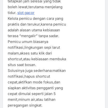
tetapkan jam selesai yang tidak
boleh lewat,terutama menjelang
tidur.
slot gacor
Kelola pemicu dengan cara yang
praktis dan terukur,karena pemicu
adalah alasan utama kebiasaan
terasa “mengalir” tanpa sadar.
Pemicu umum biasanya
notifikasi,lingkungan sepi larut
malam,akses satu klik dari
shortcut,atau kebiasaan membuka
situs saat bosan.
Solusinya juga sederhana:matikan
notifikasi,hapus shortcut
cepat,aktifkan mode fokus,dan
siapkan aktivitas pengganti yang
cepat dimulai seperti jalan 5
menit,minum air,atau latihan
peregangan singkat.