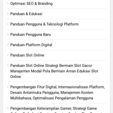
Optimasi SEO & Branding
Panduan & Edukasi
Panduan Pengguna & Teknologi Platform
Panduan Pengguna Baru
Panduan Platform Digital
Panduan Slot Online
Panduan Slot Online Strategi Bermain Slot Gacor
Manajemen Modal Pola Bermain Aman Edukasi Slot
Online
Pengembangan Fitur Digital, Internasionalisasi Platform,
Desain Antarmuka Pengguna, Manajemen Konten
Multibahasa, Optimalisasi Pengalaman Pengguna
Pengembangan Keterampilan Gamer, Strategi Game