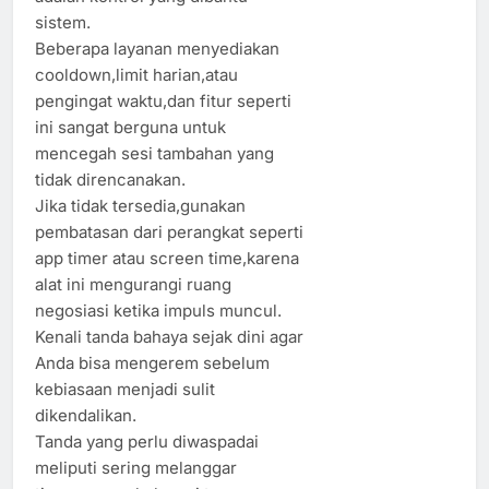
sistem.
Beberapa layanan menyediakan
cooldown,limit harian,atau
pengingat waktu,dan fitur seperti
ini sangat berguna untuk
mencegah sesi tambahan yang
tidak direncanakan.
Jika tidak tersedia,gunakan
pembatasan dari perangkat seperti
app timer atau screen time,karena
alat ini mengurangi ruang
negosiasi ketika impuls muncul.
Kenali tanda bahaya sejak dini agar
Anda bisa mengerem sebelum
kebiasaan menjadi sulit
dikendalikan.
Tanda yang perlu diwaspadai
meliputi sering melanggar