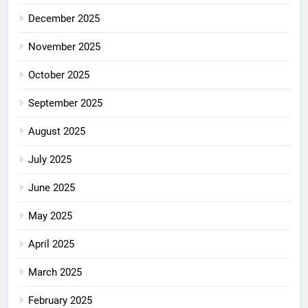
December 2025
November 2025
October 2025
September 2025
August 2025
July 2025
June 2025
May 2025
April 2025
March 2025
February 2025