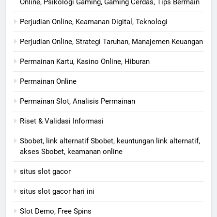
Online, Psikologi Gaming, Gaming Cerdas, Tips Bermain
Perjudian Online, Keamanan Digital, Teknologi
Perjudian Online, Strategi Taruhan, Manajemen Keuangan
Permainan Kartu, Kasino Online, Hiburan
Permainan Online
Permainan Slot, Analisis Permainan
Riset & Validasi Informasi
Sbobet, link alternatif Sbobet, keuntungan link alternatif,
akses Sbobet, keamanan online
situs slot gacor
situs slot gacor hari ini
Slot Demo, Free Spins