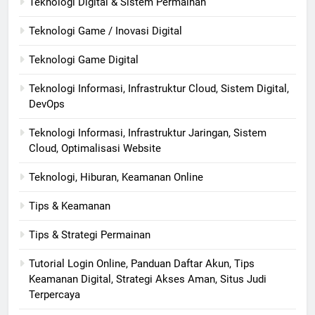
Teknologi Digital & Sistem Permainan
Teknologi Game / Inovasi Digital
Teknologi Game Digital
Teknologi Informasi, Infrastruktur Cloud, Sistem Digital,
DevOps
Teknologi Informasi, Infrastruktur Jaringan, Sistem
Cloud, Optimalisasi Website
Teknologi, Hiburan, Keamanan Online
Tips & Keamanan
Tips & Strategi Permainan
Tutorial Login Online, Panduan Daftar Akun, Tips
Keamanan Digital, Strategi Akses Aman, Situs Judi
Terpercaya