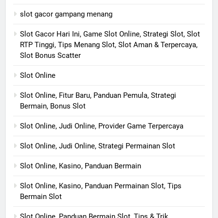
slot gacor gampang menang
Slot Gacor Hari Ini, Game Slot Online, Strategi Slot, Slot
RTP Tinggi, Tips Menang Slot, Slot Aman & Terpercaya,
Slot Bonus Scatter
Slot Online
Slot Online, Fitur Baru, Panduan Pemula, Strategi
Bermain, Bonus Slot
Slot Online, Judi Online, Provider Game Terpercaya
Slot Online, Judi Online, Strategi Permainan Slot
Slot Online, Kasino, Panduan Bermain
Slot Online, Kasino, Panduan Permainan Slot, Tips
Bermain Slot
Slot Online, Panduan Bermain Slot, Tips & Trik