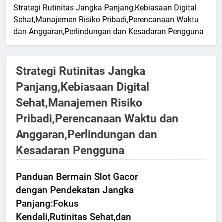
Strategi Rutinitas Jangka Panjang,Kebiasaan Digital
Sehat,Manajemen Risiko Pribadi,Perencanaan Waktu
dan Anggaran,Perlindungan dan Kesadaran Pengguna
Strategi Rutinitas Jangka
Panjang,Kebiasaan Digital
Sehat,Manajemen Risiko
Pribadi,Perencanaan Waktu dan
Anggaran,Perlindungan dan
Kesadaran Pengguna
Panduan Bermain Slot Gacor
dengan Pendekatan Jangka
Panjang:Fokus
Kendali,Rutinitas Sehat,dan