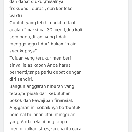
dan dapat diukur,misalnya
frekuensi, durasi, dan konteks
waktu.
Contoh yang lebih mudah ditaati
adalah “maksimal 30 menit,dua kali
seminggu,di jam yang tidak
mengganggu tidur”,bukan “main
secukupnya”.
Tujuan yang terukur memberi
sinyal jelas kapan Anda harus
berhenti,tanpa perlu debat dengan
diri sendiri.
Bangun anggaran hiburan yang
tetap,terpisah dari kebutuhan
pokok dan kewajiban finansial.
Anggaran ini sebaiknya berbentuk
nominal bulanan atau mingguan
yang Anda rela hilang tanpa
menimbulkan stres,karena itu cara