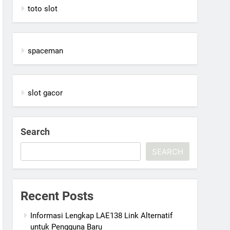
toto slot
spaceman
slot gacor
Search
SEARCH
Recent Posts
Informasi Lengkap LAE138 Link Alternatif
untuk Pengguna Baru