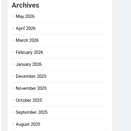
Archives
May 2026
April 2026
March 2026
February 2026
January 2026
December 2025
November 2025
October 2025
September 2025
August 2025