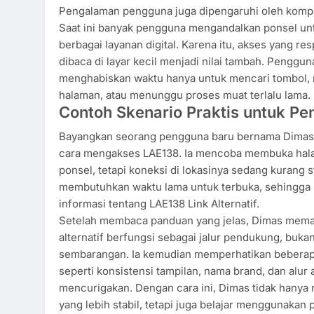
Pengalaman pengguna juga dipengaruhi oleh kompat
Saat ini banyak pengguna mengandalkan ponsel u
berbagai layanan digital. Karena itu, akses yang r
dibaca di layar kecil menjadi nilai tambah. Pengguna
menghabiskan waktu hanya untuk mencari tombol
halaman, atau menunggu proses muat terlalu lama.
Contoh Skenario Praktis untuk P
Bayangkan seorang pengguna baru bernama Dimas
cara mengakses LAE138. Ia mencoba membuka hal
ponsel, tetapi koneksi di lokasinya sedang kurang s
membutuhkan waktu lama untuk terbuka, sehingga 
informasi tentang LAE138 Link Alternatif.
Setelah membaca panduan yang jelas, Dimas mema
alternatif berfungsi sebagai jalur pendukung, buka
sembarangan. Ia kemudian memperhatikan beberap
seperti konsistensi tampilan, nama brand, dan alur 
mencurigakan. Dengan cara ini, Dimas tidak hanya
yang lebih stabil, tetapi juga belajar menggunakan 