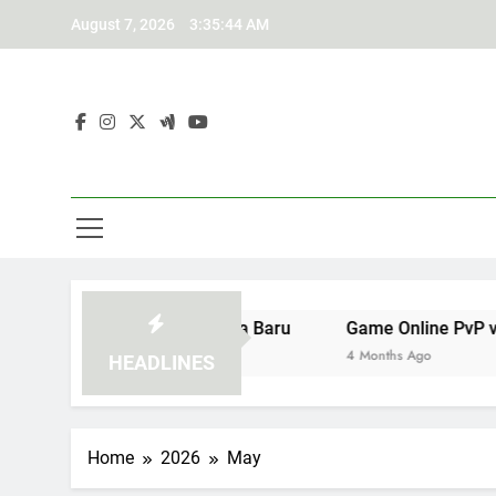
Skip
August 7, 2026
3:35:45 AM
to
content
Gad
Gadgets R
tif untuk Pengguna Baru
Game Online PvP vs PvE: Mana
4 Months Ago
HEADLINES
Home
2026
May