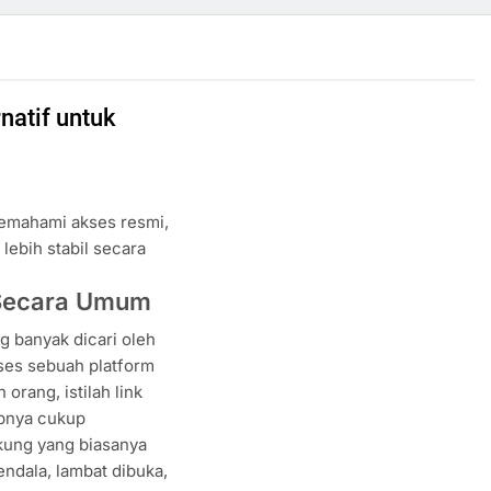
natif untuk
emahami akses resmi,
ebih stabil secara
 Secara Umum
ng banyak dicari oleh
es sebuah platform
orang, istilah link
epnya cukup
ukung yang biasanya
ndala, lambat dibuka,