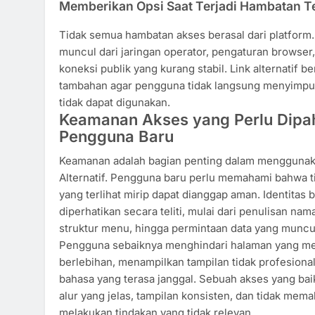
Memberikan Opsi Saat Terjadi Hambatan T
Tidak semua hambatan akses berasal dari platform
muncul dari jaringan operator, pengaturan browser,
koneksi publik yang kurang stabil. Link alternatif b
tambahan agar pengguna tidak langsung menyimpu
tidak dapat digunakan.
Keamanan Akses yang Perlu Dipa
Pengguna Baru
Keamanan adalah bagian penting dalam menggunak
Alternatif. Pengguna baru perlu memahami bahwa 
yang terlihat mirip dapat dianggap aman. Identitas 
diperhatikan secara teliti, mulai dari penulisan nam
struktur menu, hingga permintaan data yang muncu
Pengguna sebaiknya menghindari halaman yang me
berlebihan, menampilkan tampilan tidak profesion
bahasa yang terasa janggal. Sebuah akses yang bai
alur yang jelas, tampilan konsisten, dan tidak me
melakukan tindakan yang tidak relevan.