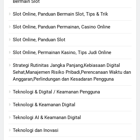
Bermain Slot
Slot Online, Panduan Bermain Slot, Tips & Trik
Slot Online, Panduan Permainan, Casino Online
Slot Online, Panduan Slot
Slot Online, Permainan Kasino, Tips Judi Online
Strategi Rutinitas Jangka Panjang,Kebiasaan Digital
Sehat,Manajemen Risiko Pribadi,Perencanaan Waktu dan
Anggaran,Perlindungan dan Kesadaran Pengguna
Teknologi & Digital / Keamanan Pengguna
Teknologi & Keamanan Digital
Teknologi AI & Keamanan Digital
Teknologi dan Inovasi