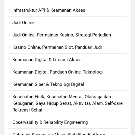
Infrastruktur API & Keamanan Akses
Judi Online
Judi Online, Permainan Kasino, Strategi Perjudian
Kasino Online, Permainan Slot, Panduan Judi
Keamanan Digital & Literasi Akses
Keamanan Digital, Panduan Online, Teknologi
Keamanan Siber & Teknologi Digital
Kesehatan Fisik, Kesehatan Mental, Olahraga dan
Kebugaran, Gaya Hidup Sehat, Aktivitas Alam, Self-care,
Rekreasi Sehat
Observability & Reliability Engineering
Optimasi Kecepatan Akses,Stabilitas Platform