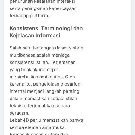
penurunan kesalahan interaksi
serta peningkatan kepercayaan
terhadap platform.
Konsistensi Terminologi dan
Kejelasan Informasi
Salah satu tantangan dalam sistem
multibahasa adalah menjaga
konsistensi istilah. Terjemahan
yang tidak akurat dapat
menimbulkan ambiguitas. Oleh
karena itu, pengelolaan glosarium
internal menjadi langkah penting
dalam memastikan setiap istilah
teknis diterjemahkan secara
seragam.
Lebah4D perlu memastikan bahwa
semua elemen antarmuka,
termasuk pesan sistem dan