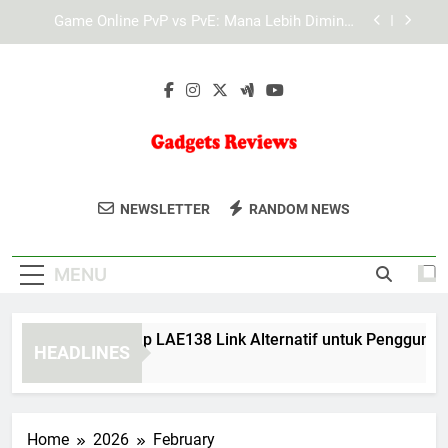
Skip
Cara Login Tiara4D dengan Cepat Melalui
to
Perangkat Desktop dan Mobile
content
Industri Gaming dan Teknologi yang Mendukung
Pertumbuhannya di Era Digital
Informasi Lengkap LAE138 Link Alternatif untuk
Pengguna Baru
Game Online PvP vs PvE: Mana Lebih Diminati
oleh Gamer Modern?
Gadgets
Gadgets Reviews Menyajikan Ulasan
Cara Login Tiara4D dengan Cepat Melalui
NEWSLETTER
RANDOM NEWS
Perangkat Desktop dan Mobile
Reviews
Terbaru Dan Terpercaya Tentang Gadget
Industri Gaming dan Teknologi yang Mendukung
Dan Teknologi Terkini.
Pertumbuhannya di Era Digital
MENU
nformasi Lengkap LAE138 Link Alternatif untuk Pengguna Bar
HEADLINES
 Months Ago
Home
2026
February