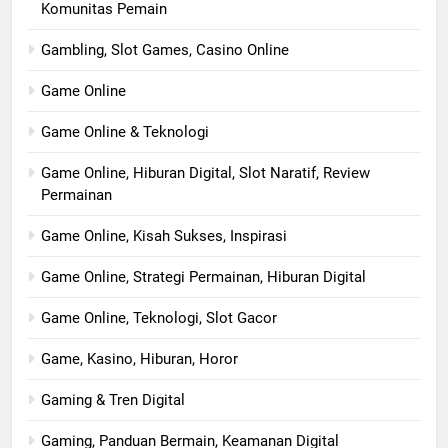
Komunitas Pemain
Gambling, Slot Games, Casino Online
Game Online
Game Online & Teknologi
Game Online, Hiburan Digital, Slot Naratif, Review
Permainan
Game Online, Kisah Sukses, Inspirasi
Game Online, Strategi Permainan, Hiburan Digital
Game Online, Teknologi, Slot Gacor
Game, Kasino, Hiburan, Horor
Gaming & Tren Digital
Gaming, Panduan Bermain, Keamanan Digital