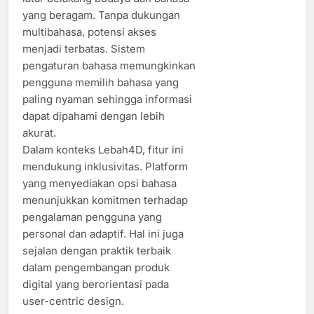
yang beragam. Tanpa dukungan
multibahasa, potensi akses
menjadi terbatas. Sistem
pengaturan bahasa memungkinkan
pengguna memilih bahasa yang
paling nyaman sehingga informasi
dapat dipahami dengan lebih
akurat.
Dalam konteks Lebah4D, fitur ini
mendukung inklusivitas. Platform
yang menyediakan opsi bahasa
menunjukkan komitmen terhadap
pengalaman pengguna yang
personal dan adaptif. Hal ini juga
sejalan dengan praktik terbaik
dalam pengembangan produk
digital yang berorientasi pada
user-centric design.