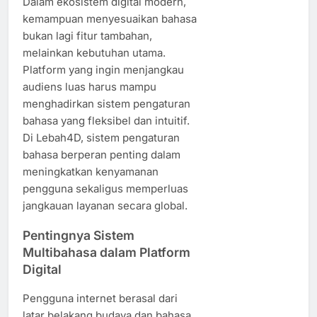
Dalam ekosistem digital modern,
kemampuan menyesuaikan bahasa
bukan lagi fitur tambahan,
melainkan kebutuhan utama.
Platform yang ingin menjangkau
audiens luas harus mampu
menghadirkan sistem pengaturan
bahasa yang fleksibel dan intuitif.
Di Lebah4D, sistem pengaturan
bahasa berperan penting dalam
meningkatkan kenyamanan
pengguna sekaligus memperluas
jangkauan layanan secara global.
Pentingnya Sistem
Multibahasa dalam Platform
Digital
Pengguna internet berasal dari
latar belakang budaya dan bahasa