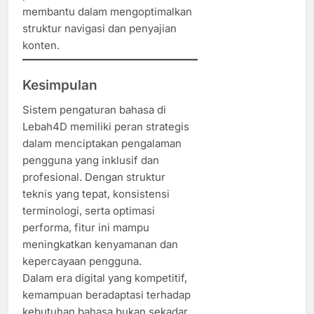
membantu dalam mengoptimalkan
struktur navigasi dan penyajian
konten.
Kesimpulan
Sistem pengaturan bahasa di
Lebah4D memiliki peran strategis
dalam menciptakan pengalaman
pengguna yang inklusif dan
profesional. Dengan struktur
teknis yang tepat, konsistensi
terminologi, serta optimasi
performa, fitur ini mampu
meningkatkan kenyamanan dan
kepercayaan pengguna.
Dalam era digital yang kompetitif,
kemampuan beradaptasi terhadap
kebutuhan bahasa bukan sekadar