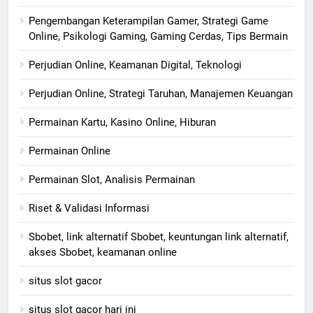
Pengembangan Keterampilan Gamer, Strategi Game
Online, Psikologi Gaming, Gaming Cerdas, Tips Bermain
Perjudian Online, Keamanan Digital, Teknologi
Perjudian Online, Strategi Taruhan, Manajemen Keuangan
Permainan Kartu, Kasino Online, Hiburan
Permainan Online
Permainan Slot, Analisis Permainan
Riset & Validasi Informasi
Sbobet, link alternatif Sbobet, keuntungan link alternatif,
akses Sbobet, keamanan online
situs slot gacor
situs slot gacor hari ini