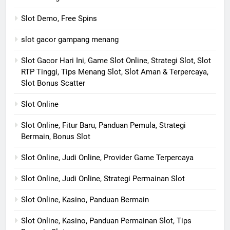
Slot Demo, Free Spins
slot gacor gampang menang
Slot Gacor Hari Ini, Game Slot Online, Strategi Slot, Slot
RTP Tinggi, Tips Menang Slot, Slot Aman & Terpercaya,
Slot Bonus Scatter
Slot Online
Slot Online, Fitur Baru, Panduan Pemula, Strategi
Bermain, Bonus Slot
Slot Online, Judi Online, Provider Game Terpercaya
Slot Online, Judi Online, Strategi Permainan Slot
Slot Online, Kasino, Panduan Bermain
Slot Online, Kasino, Panduan Permainan Slot, Tips