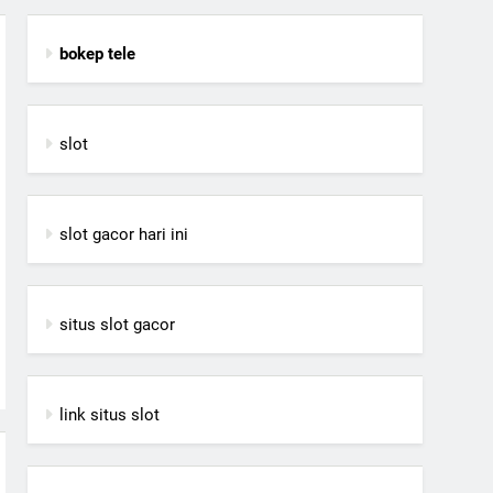
bokep tele
slot
slot gacor hari ini
situs slot gacor
link situs slot