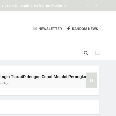
na Lebih Diminati oleh Gamer Modern?
Melalui Perangkat Desktop dan Mobile
ndukung Pertumbuhannya di Era Digital
NEWSLETTER
RANDOM NEWS
8 Link Alternatif untuk Pengguna Baru
et Dan Teknologi Terkini.
na Lebih Diminati oleh Gamer Modern?
Melalui Perangkat Desktop dan Mobile
ndukung Pertumbuhannya di Era Digital
4D dengan Cepat Melalui Perangkat Desktop dan Mobile