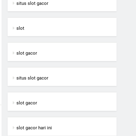
situs slot gacor
slot
slot gacor
situs slot gacor
slot gacor
slot gacor hari ini