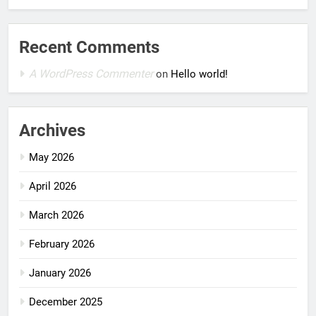
Recent Comments
A WordPress Commenter
on
Hello world!
Archives
May 2026
April 2026
March 2026
February 2026
January 2026
December 2025