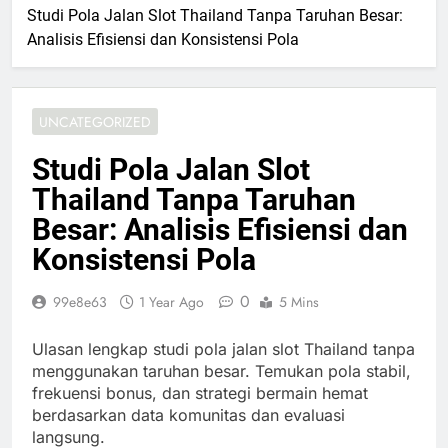
Studi Pola Jalan Slot Thailand Tanpa Taruhan Besar:
Analisis Efisiensi dan Konsistensi Pola
UNCATEGORIZED
Studi Pola Jalan Slot
Thailand Tanpa Taruhan
Besar: Analisis Efisiensi dan
Konsistensi Pola
0
99e8e63
1 Year Ago
5 Mins
Ulasan lengkap studi pola jalan slot Thailand tanpa
menggunakan taruhan besar. Temukan pola stabil,
frekuensi bonus, dan strategi bermain hemat
berdasarkan data komunitas dan evaluasi
langsung.