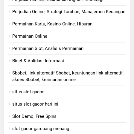
Perjudian Online, Strategi Taruhan, Manajemen Keuangan
Permainan Kartu, Kasino Online, Hiburan
Permainan Online
Permainan Slot, Analisis Permainan
Riset & Validasi Informasi
Sbobet, link alternatif Sbobet, keuntungan link alternatif,
akses Sbobet, keamanan online
situs slot gacor
situs slot gacor hari ini
Slot Demo, Free Spins
slot gacor gampang menang