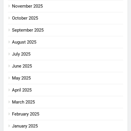
November 2025
October 2025
September 2025
August 2025
July 2025
June 2025
May 2025
April 2025
March 2025
February 2025
January 2025