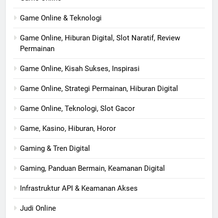
Game Online & Teknologi
Game Online, Hiburan Digital, Slot Naratif, Review
Permainan
Game Online, Kisah Sukses, Inspirasi
Game Online, Strategi Permainan, Hiburan Digital
Game Online, Teknologi, Slot Gacor
Game, Kasino, Hiburan, Horor
Gaming & Tren Digital
Gaming, Panduan Bermain, Keamanan Digital
Infrastruktur API & Keamanan Akses
Judi Online