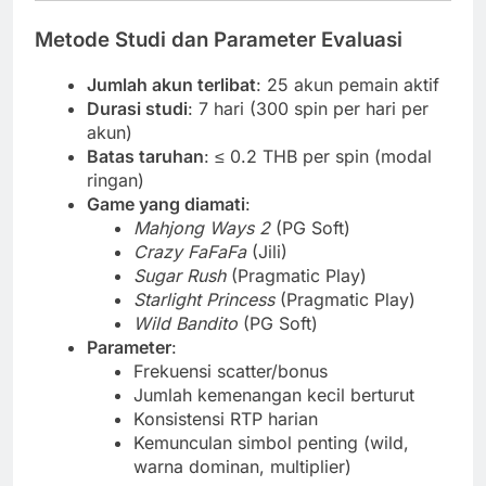
Metode Studi dan Parameter Evaluasi
Jumlah akun terlibat
: 25 akun pemain aktif
Durasi studi
: 7 hari (300 spin per hari per
akun)
Batas taruhan
: ≤ 0.2 THB per spin (modal
ringan)
Game yang diamati
:
Mahjong Ways 2
(PG Soft)
Crazy FaFaFa
(Jili)
Sugar Rush
(Pragmatic Play)
Starlight Princess
(Pragmatic Play)
Wild Bandito
(PG Soft)
Parameter
:
Frekuensi scatter/bonus
Jumlah kemenangan kecil berturut
Konsistensi RTP harian
Kemunculan simbol penting (wild,
warna dominan, multiplier)