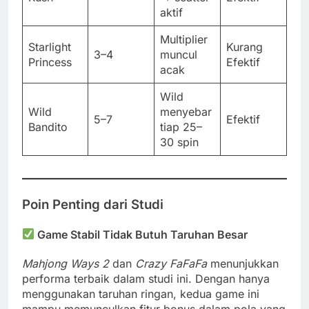
aktif
Multiplier
Starlight
Kurang
3–4
muncul
Princess
Efektif
acak
Wild
Wild
menyebar
5–7
Efektif
Bandito
tiap 25–
30 spin
Poin Penting dari Studi
Game Stabil Tidak Butuh Taruhan Besar
Mahjong Ways 2
dan
Crazy FaFaFa
menunjukkan
performa terbaik dalam studi ini. Dengan hanya
menggunakan taruhan ringan, kedua game ini
mampu memunculkan fitur bonus dalam pola yang