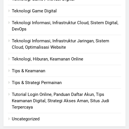
Teknologi Game Digital
Teknologi Informasi, Infrastruktur Cloud, Sistem Digital,
DevOps
Teknologi Informasi, Infrastruktur Jaringan, Sistem
Cloud, Optimalisasi Website
Teknologi, Hiburan, Keamanan Online
Tips & Keamanan
Tips & Strategi Permainan
Tutorial Login Online, Panduan Daftar Akun, Tips
Keamanan Digital, Strategi Akses Aman, Situs Judi
Terpercaya
Uncategorized