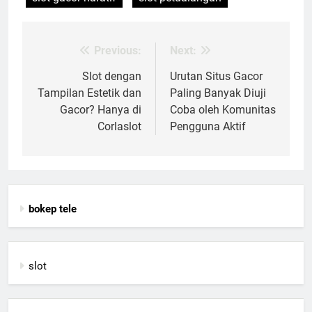
Previous:
Next:
Post
navigation
Slot dengan
Urutan Situs Gacor
Tampilan Estetik dan
Paling Banyak Diuji
Gacor? Hanya di
Coba oleh Komunitas
Corlaslot
Pengguna Aktif
bokep tele
slot