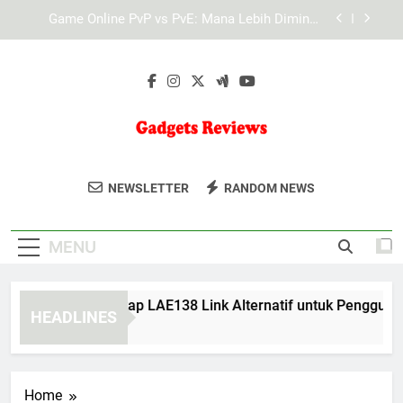
Skip
Game Online PvP vs PvE: Mana Lebih Diminati
to
oleh Gamer Modern?
content
Cara Login Tiara4D dengan Cepat Melalui
Perangkat Desktop dan Mobile
Industri Gaming dan Teknologi yang Mendukung
Pertumbuhannya di Era Digital
Informasi Lengkap LAE138 Link Alternatif untuk
Pengguna Baru
Gadgets
Game Online PvP vs PvE: Mana Lebih Diminati
Gadgets Reviews Menyajikan Ulasan
NEWSLETTER
RANDOM NEWS
oleh Gamer Modern?
Reviews
Terbaru Dan Terpercaya Tentang Gadget
Cara Login Tiara4D dengan Cepat Melalui
Dan Teknologi Terkini.
Perangkat Desktop dan Mobile
MENU
Industri Gaming dan Teknologi yang Mendukung
Pertumbuhannya di Era Digital
Informasi Lengkap LAE138 Link Alternatif untuk Pengguna Ba
HEADLINES
3 Months Ago
Home