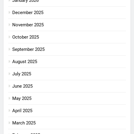
January 2026
December 2025
November 2025
October 2025
September 2025
August 2025
July 2025
June 2025
May 2025
April 2025
March 2025