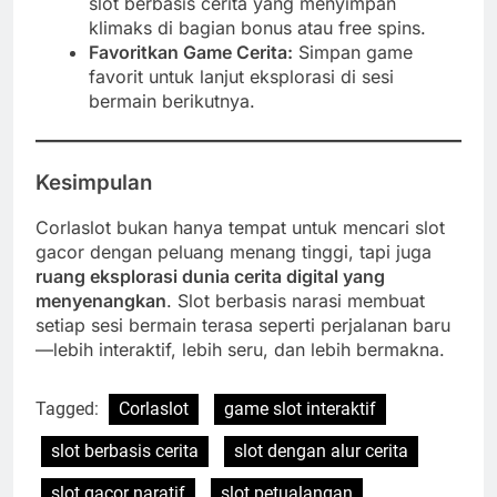
slot berbasis cerita yang menyimpan
klimaks di bagian bonus atau free spins.
Favoritkan Game Cerita:
Simpan game
favorit untuk lanjut eksplorasi di sesi
bermain berikutnya.
Kesimpulan
Corlaslot bukan hanya tempat untuk mencari slot
gacor dengan peluang menang tinggi, tapi juga
ruang eksplorasi dunia cerita digital yang
menyenangkan
. Slot berbasis narasi membuat
setiap sesi bermain terasa seperti perjalanan baru
—lebih interaktif, lebih seru, dan lebih bermakna.
Tagged:
Corlaslot
game slot interaktif
slot berbasis cerita
slot dengan alur cerita
slot gacor naratif
slot petualangan