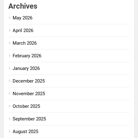
Archives
May 2026
April 2026
March 2026
February 2026
January 2026
December 2025
November 2025
October 2025
September 2025
August 2025