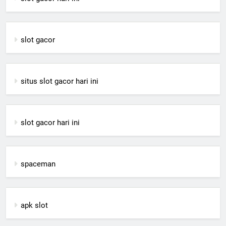
slot gacor
situs slot gacor hari ini
slot gacor hari ini
spaceman
apk slot