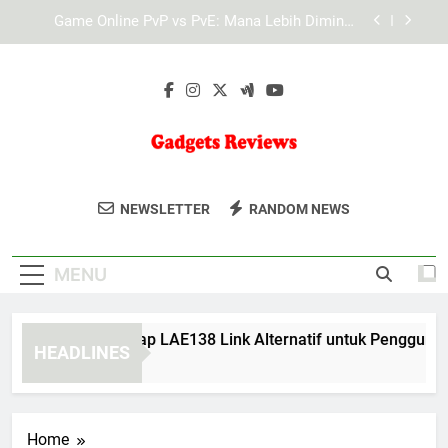
Skip
Game Online PvP vs PvE: Mana Lebih Diminati
oleh Gamer Modern?
to
content
Cara Login Tiara4D dengan Cepat Melalui
Perangkat Desktop dan Mobile
Industri Gaming dan Teknologi yang Mendukung
Pertumbuhannya di Era Digital
Informasi Lengkap LAE138 Link Alternatif untuk
Pengguna Baru
Gadgets
Game Online PvP vs PvE: Mana Lebih Diminati
Gadgets Reviews Menyajikan Ulasan
oleh Gamer Modern?
NEWSLETTER
RANDOM NEWS
Reviews
Terbaru Dan Terpercaya Tentang Gadget
Cara Login Tiara4D dengan Cepat Melalui
Dan Teknologi Terkini.
Perangkat Desktop dan Mobile
MENU
Industri Gaming dan Teknologi yang Mendukung
Pertumbuhannya di Era Digital
Informasi Lengkap LAE138 Link Alternatif untuk Pengguna Ba
HEADLINES
3 Months Ago
Home