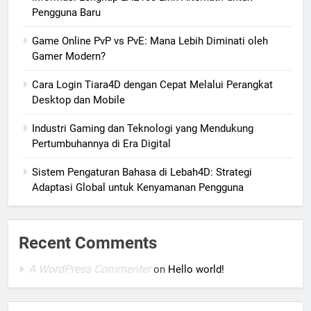
Pengguna Baru
Game Online PvP vs PvE: Mana Lebih Diminati oleh
Gamer Modern?
Cara Login Tiara4D dengan Cepat Melalui Perangkat
Desktop dan Mobile
Industri Gaming dan Teknologi yang Mendukung
Pertumbuhannya di Era Digital
Sistem Pengaturan Bahasa di Lebah4D: Strategi
Adaptasi Global untuk Kenyamanan Pengguna
Recent Comments
A WordPress Commenter
on
Hello world!