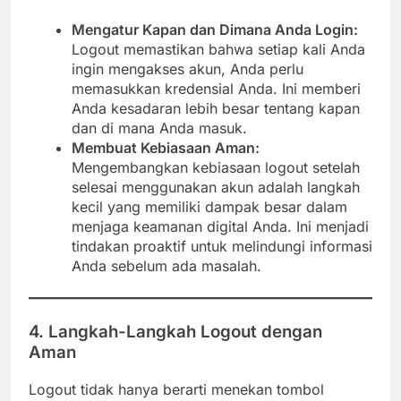
Mengatur Kapan dan Dimana Anda Login:
Logout memastikan bahwa setiap kali Anda
ingin mengakses akun, Anda perlu
memasukkan kredensial Anda. Ini memberi
Anda kesadaran lebih besar tentang kapan
dan di mana Anda masuk.
Membuat Kebiasaan Aman:
Mengembangkan kebiasaan logout setelah
selesai menggunakan akun adalah langkah
kecil yang memiliki dampak besar dalam
menjaga keamanan digital Anda. Ini menjadi
tindakan proaktif untuk melindungi informasi
Anda sebelum ada masalah.
4. Langkah-Langkah Logout dengan
Aman
Logout tidak hanya berarti menekan tombol