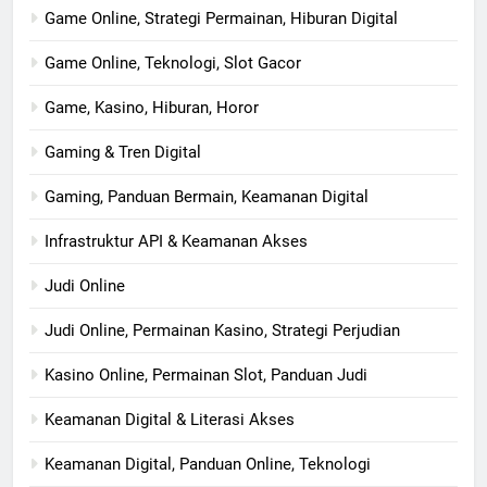
Game Online, Strategi Permainan, Hiburan Digital
Game Online, Teknologi, Slot Gacor
Game, Kasino, Hiburan, Horor
Gaming & Tren Digital
Gaming, Panduan Bermain, Keamanan Digital
Infrastruktur API & Keamanan Akses
Judi Online
Judi Online, Permainan Kasino, Strategi Perjudian
Kasino Online, Permainan Slot, Panduan Judi
Keamanan Digital & Literasi Akses
Keamanan Digital, Panduan Online, Teknologi