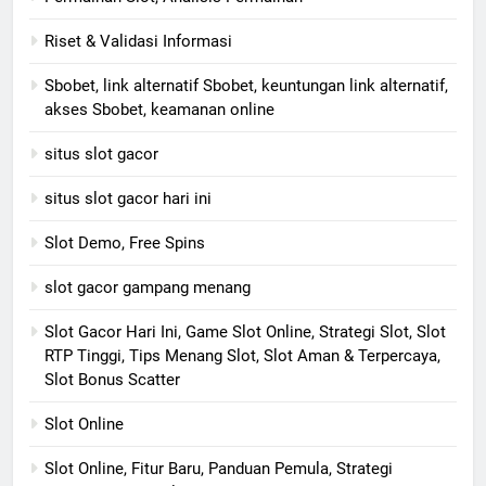
Riset & Validasi Informasi
Sbobet, link alternatif Sbobet, keuntungan link alternatif,
akses Sbobet, keamanan online
situs slot gacor
situs slot gacor hari ini
Slot Demo, Free Spins
slot gacor gampang menang
Slot Gacor Hari Ini, Game Slot Online, Strategi Slot, Slot
RTP Tinggi, Tips Menang Slot, Slot Aman & Terpercaya,
Slot Bonus Scatter
Slot Online
Slot Online, Fitur Baru, Panduan Pemula, Strategi