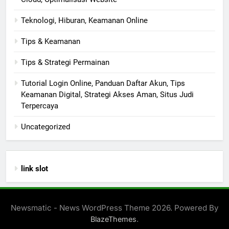
Teknologi, Hiburan, Keamanan Online
Tips & Keamanan
Tips & Strategi Permainan
Tutorial Login Online, Panduan Daftar Akun, Tips
Keamanan Digital, Strategi Akses Aman, Situs Judi
Terpercaya
Uncategorized
link slot
Newsmatic - News WordPress Theme 2026. Powered By
.
BlazeThemes