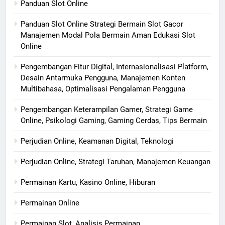
Panduan Slot Online
Panduan Slot Online Strategi Bermain Slot Gacor
Manajemen Modal Pola Bermain Aman Edukasi Slot
Online
Pengembangan Fitur Digital, Internasionalisasi Platform,
Desain Antarmuka Pengguna, Manajemen Konten
Multibahasa, Optimalisasi Pengalaman Pengguna
Pengembangan Keterampilan Gamer, Strategi Game
Online, Psikologi Gaming, Gaming Cerdas, Tips Bermain
Perjudian Online, Keamanan Digital, Teknologi
Perjudian Online, Strategi Taruhan, Manajemen Keuangan
Permainan Kartu, Kasino Online, Hiburan
Permainan Online
Permainan Slot, Analisis Permainan