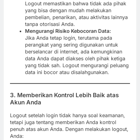
Logout memastikan bahwa tidak ada pihak
yang bisa dengan mudah melakukan
pembelian, penarikan, atau aktivitas lainnya
tanpa otorisasi Anda.
Mengurangi Risiko Kebocoran Data:
Jika Anda tetap login, terutama pada
perangkat yang sering digunakan untuk
berselancar di internet, ada kemungkinan
data Anda dapat diakses oleh pihak ketiga
yang tidak sah. Logout mengurangi peluang
data ini bocor atau disalahgunakan.
3. Memberikan Kontrol Lebih Baik atas
Akun Anda
Logout setelah login tidak hanya soal keamanan,
tetapi juga tentang memberikan Anda kontrol
penuh atas akun Anda. Dengan melakukan logout,
Anda: