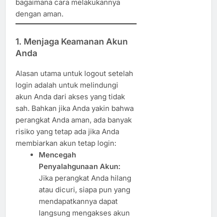
bagaimana cara melakukannya
dengan aman.
1. Menjaga Keamanan Akun
Anda
Alasan utama untuk logout setelah
login adalah untuk melindungi
akun Anda dari akses yang tidak
sah. Bahkan jika Anda yakin bahwa
perangkat Anda aman, ada banyak
risiko yang tetap ada jika Anda
membiarkan akun tetap login:
Mencegah
Penyalahgunaan Akun:
Jika perangkat Anda hilang
atau dicuri, siapa pun yang
mendapatkannya dapat
langsung mengakses akun