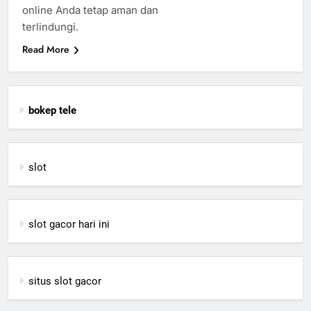
online Anda tetap aman dan
terlindungi.
Read More
bokep tele
slot
slot gacor hari ini
situs slot gacor