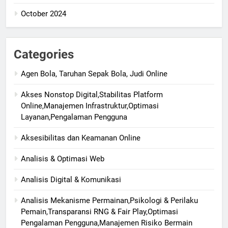
October 2024
Categories
Agen Bola, Taruhan Sepak Bola, Judi Online
Akses Nonstop Digital,Stabilitas Platform
Online,Manajemen Infrastruktur,Optimasi
Layanan,Pengalaman Pengguna
Aksesibilitas dan Keamanan Online
Analisis & Optimasi Web
Analisis Digital & Komunikasi
Analisis Mekanisme Permainan,Psikologi & Perilaku
Pemain,Transparansi RNG & Fair Play,Optimasi
Pengalaman Pengguna,Manajemen Risiko Bermain