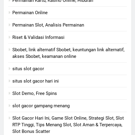
Permainan Kartu, Kasino Online, Hiburan
Permainan Online
Permainan Slot, Analisis Permainan
Riset & Validasi Informasi
Sbobet, link alternatif Sbobet, keuntungan link alternatif,
akses Sbobet, keamanan online
situs slot gacor
situs slot gacor hari ini
Slot Demo, Free Spins
slot gacor gampang menang
Slot Gacor Hari Ini, Game Slot Online, Strategi Slot, Slot
RTP Tinggi, Tips Menang Slot, Slot Aman & Terpercaya,
Slot Bonus Scatter