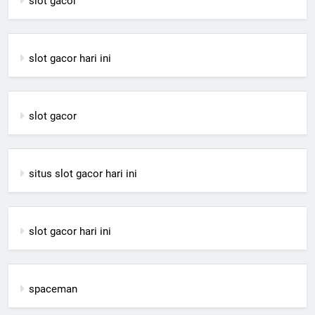
slot gacor
slot gacor hari ini
slot gacor
situs slot gacor hari ini
slot gacor hari ini
spaceman