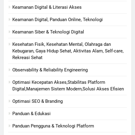
Keamanan Digital & Literasi Akses
Keamanan Digital, Panduan Online, Teknologi
Keamanan Siber & Teknologi Digital
Kesehatan Fisik, Kesehatan Mental, Olahraga dan
Kebugaran, Gaya Hidup Sehat, Aktivitas Alam, Self-care,
Rekreasi Sehat
Observability & Reliability Engineering
Optimasi Kecepatan Akses,Stabilitas Platform
Digital,Manajemen Sistem Modern,Solusi Akses Efisien
Optimasi SEO & Branding
Panduan & Edukasi
Panduan Pengguna & Teknologi Platform