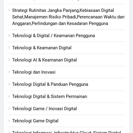
Strategi Rutinitas Jangka Panjang,Kebiasaan Digital
Sehat,Manajemen Risiko Pribadi,Perencanaan Waktu dan
Anggaran,Perlindungan dan Kesadaran Pengguna
Teknologi & Digital / Keamanan Pengguna
Teknologi & Keamanan Digital
Teknologi AI & Keamanan Digital
Teknologi dan Inovasi
Teknologi Digital & Panduan Pengguna
Teknologi Digital & Sistem Permainan
Teknologi Game / Inovasi Digital
Teknologi Game Digital