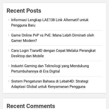
Recent Posts
Informasi Lengkap LAE138 Link Alternatif untuk
Pengguna Baru
Game Online PvP vs PvE: Mana Lebih Diminati oleh
Gamer Modern?
Cara Login Tiara4D dengan Cepat Melalui Perangkat
Desktop dan Mobile
Industri Gaming dan Teknologi yang Mendukung
Pertumbuhannya di Era Digital
Sistem Pengaturan Bahasa di Lebah4D: Strategi
Adaptasi Global untuk Kenyamanan Pengguna
Recent Comments