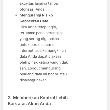
aktivitas lainnya tanpa
otorisasi Anda.
Mengurangi Risiko
Kebocoran Data:
Jika Anda tetap login,
terutama pada perangkat
yang sering digunakan
untuk berselancar di
internet, ada kemungkinan
data Anda dapat diakses
oleh pihak ketiga yang tidak
sah. Logout mengurangi
peluang data ini bocor atau
disalahgunakan.
3. Memberikan Kontrol Lebih
Baik atas Akun Anda