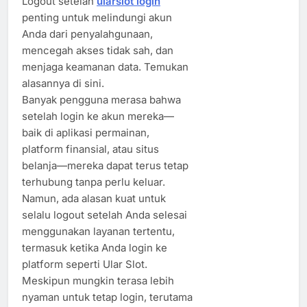
Logout setelah
ularslot login
penting untuk melindungi akun
Anda dari penyalahgunaan,
mencegah akses tidak sah, dan
menjaga keamanan data. Temukan
alasannya di sini.
Banyak pengguna merasa bahwa
setelah login ke akun mereka—
baik di aplikasi permainan,
platform finansial, atau situs
belanja—mereka dapat terus tetap
terhubung tanpa perlu keluar.
Namun, ada alasan kuat untuk
selalu logout setelah Anda selesai
menggunakan layanan tertentu,
termasuk ketika Anda login ke
platform seperti Ular Slot.
Meskipun mungkin terasa lebih
nyaman untuk tetap login, terutama