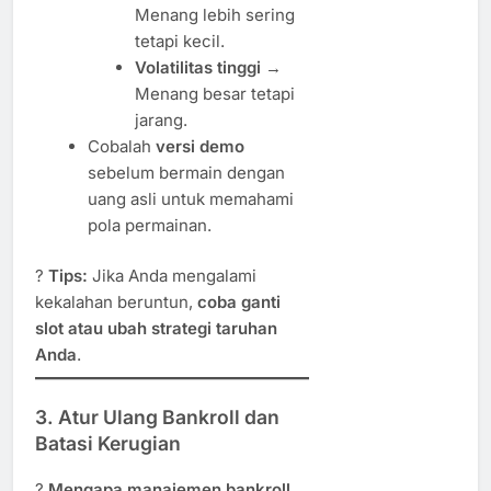
Menang lebih sering
tetapi kecil.
Volatilitas tinggi
→
Menang besar tetapi
jarang.
Cobalah
versi demo
sebelum bermain dengan
uang asli untuk memahami
pola permainan.
?
Tips:
Jika Anda mengalami
kekalahan beruntun,
coba ganti
slot atau ubah strategi taruhan
Anda
.
3. Atur Ulang Bankroll dan
Batasi Kerugian
?
Mengapa manajemen bankroll