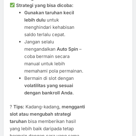
Strategi yang bisa dicoba:
Gunakan taruhan kecil
lebih dulu
untuk
menghindari kehabisan
saldo terlalu cepat.
Jangan selalu
mengandalkan
Auto Spin
–
coba bermain secara
manual untuk lebih
memahami pola permainan.
Bermain di slot dengan
volatilitas yang sesuai
dengan bankroll Anda
.
?
Tips:
Kadang-kadang,
mengganti
slot atau mengubah strategi
taruhan
bisa memberikan hasil
yang lebih baik daripada tetap
bermain dengan cara yang sama.