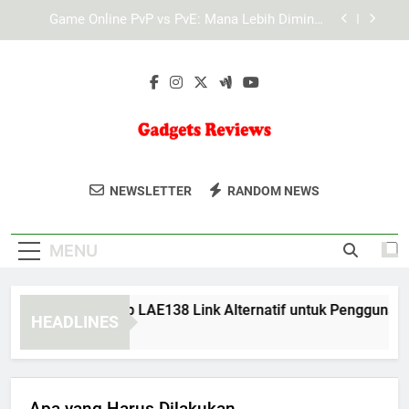
Skip
Cara Login Tiara4D dengan Cepat Melalui
to
Perangkat Desktop dan Mobile
content
Industri Gaming dan Teknologi yang Mendukung
Pertumbuhannya di Era Digital
Informasi Lengkap LAE138 Link Alternatif untuk
Pengguna Baru
Game Online PvP vs PvE: Mana Lebih Diminati
oleh Gamer Modern?
Gadgets
Gadgets Reviews Menyajikan Ulasan
Cara Login Tiara4D dengan Cepat Melalui
NEWSLETTER
RANDOM NEWS
Perangkat Desktop dan Mobile
Reviews
Terbaru Dan Terpercaya Tentang Gadget
Industri Gaming dan Teknologi yang Mendukung
Dan Teknologi Terkini.
Pertumbuhannya di Era Digital
MENU
formasi Lengkap LAE138 Link Alternatif untuk Pengguna Baru
HEADLINES
Months Ago
Apa yang Harus Dilakukan