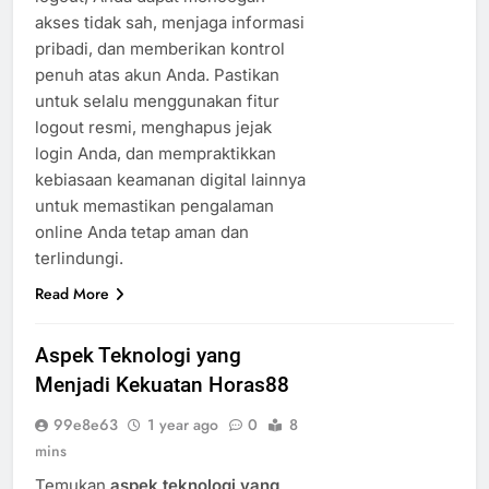
akses tidak sah, menjaga informasi
pribadi, dan memberikan kontrol
penuh atas akun Anda. Pastikan
untuk selalu menggunakan fitur
logout resmi, menghapus jejak
login Anda, dan mempraktikkan
kebiasaan keamanan digital lainnya
untuk memastikan pengalaman
online Anda tetap aman dan
terlindungi.
Read More
Aspek Teknologi yang
Menjadi Kekuatan Horas88
99e8e63
1 year ago
0
8
mins
Temukan
aspek teknologi yang