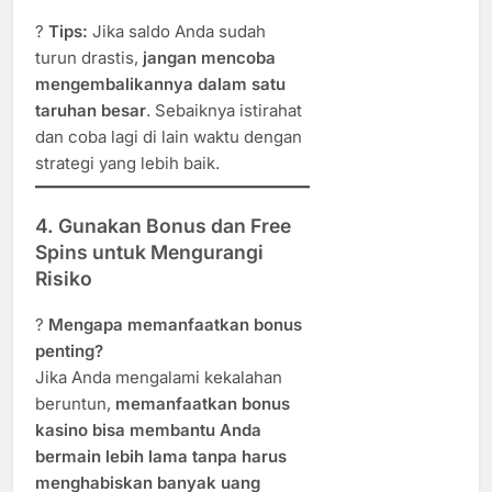
?
Tips:
Jika saldo Anda sudah
turun drastis,
jangan mencoba
mengembalikannya dalam satu
taruhan besar
. Sebaiknya istirahat
dan coba lagi di lain waktu dengan
strategi yang lebih baik.
4. Gunakan Bonus dan Free
Spins untuk Mengurangi
Risiko
?
Mengapa memanfaatkan bonus
penting?
Jika Anda mengalami kekalahan
beruntun,
memanfaatkan bonus
kasino bisa membantu Anda
bermain lebih lama tanpa harus
menghabiskan banyak uang