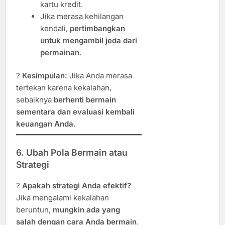
kartu kredit.
Jika merasa kehilangan
kendali,
pertimbangkan
untuk mengambil jeda dari
permainan
.
?
Kesimpulan:
Jika Anda merasa
tertekan karena kekalahan,
sebaiknya
berhenti bermain
sementara dan evaluasi kembali
keuangan Anda
.
6. Ubah Pola Bermain atau
Strategi
?
Apakah strategi Anda efektif?
Jika mengalami kekalahan
beruntun,
mungkin ada yang
salah dengan cara Anda bermain
.