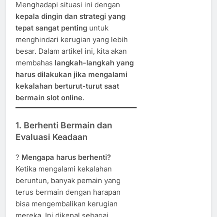
Menghadapi situasi ini dengan
kepala dingin dan strategi yang
tepat sangat penting
untuk
menghindari kerugian yang lebih
besar. Dalam artikel ini, kita akan
membahas
langkah-langkah yang
harus dilakukan jika mengalami
kekalahan berturut-turut saat
bermain slot online
.
1. Berhenti Bermain dan
Evaluasi Keadaan
?
Mengapa harus berhenti?
Ketika mengalami kekalahan
beruntun, banyak pemain yang
terus bermain dengan harapan
bisa mengembalikan kerugian
mereka. Ini dikenal sebagai