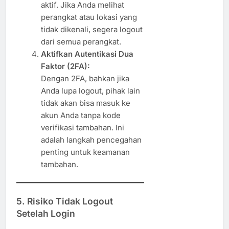
aktif. Jika Anda melihat
perangkat atau lokasi yang
tidak dikenali, segera logout
dari semua perangkat.
Aktifkan Autentikasi Dua
Faktor (2FA):
Dengan 2FA, bahkan jika
Anda lupa logout, pihak lain
tidak akan bisa masuk ke
akun Anda tanpa kode
verifikasi tambahan. Ini
adalah langkah pencegahan
penting untuk keamanan
tambahan.
5. Risiko Tidak Logout
Setelah Login