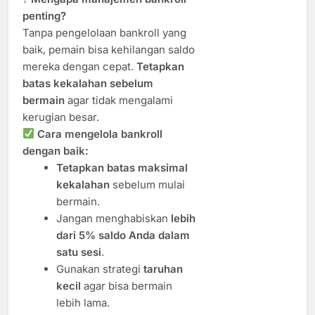
penting?
Tanpa pengelolaan bankroll yang
baik, pemain bisa kehilangan saldo
mereka dengan cepat.
Tetapkan
batas kekalahan sebelum
bermain
agar tidak mengalami
kerugian besar.
Cara mengelola bankroll
dengan baik:
Tetapkan batas maksimal
kekalahan
sebelum mulai
bermain.
Jangan menghabiskan
lebih
dari 5% saldo Anda dalam
satu sesi
.
Gunakan strategi
taruhan
kecil
agar bisa bermain
lebih lama.