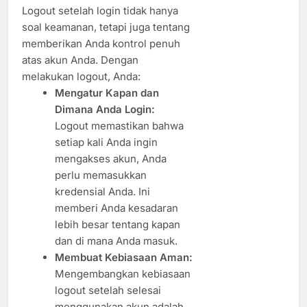
Logout setelah login tidak hanya
soal keamanan, tetapi juga tentang
memberikan Anda kontrol penuh
atas akun Anda. Dengan
melakukan logout, Anda:
Mengatur Kapan dan
Dimana Anda Login:
Logout memastikan bahwa
setiap kali Anda ingin
mengakses akun, Anda
perlu memasukkan
kredensial Anda. Ini
memberi Anda kesadaran
lebih besar tentang kapan
dan di mana Anda masuk.
Membuat Kebiasaan Aman:
Mengembangkan kebiasaan
logout setelah selesai
menggunakan akun adalah