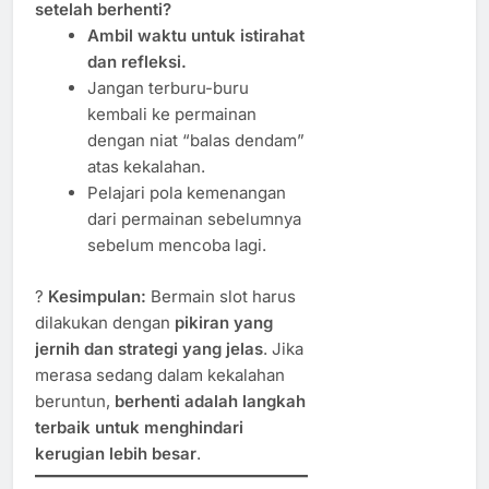
setelah berhenti?
Ambil waktu untuk istirahat
dan refleksi.
Jangan terburu-buru
kembali ke permainan
dengan niat “balas dendam”
atas kekalahan.
Pelajari pola kemenangan
dari permainan sebelumnya
sebelum mencoba lagi.
?
Kesimpulan:
Bermain slot harus
dilakukan dengan
pikiran yang
jernih dan strategi yang jelas
. Jika
merasa sedang dalam kekalahan
beruntun,
berhenti adalah langkah
terbaik untuk menghindari
kerugian lebih besar
.