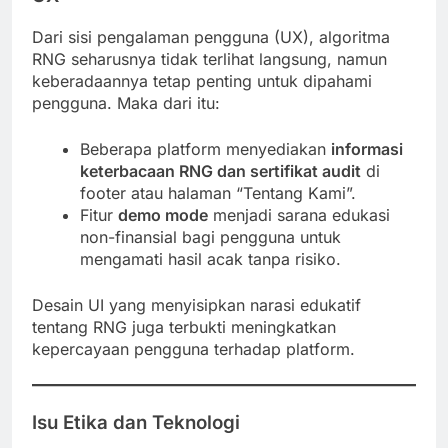
Dari sisi pengalaman pengguna (UX), algoritma
RNG seharusnya tidak terlihat langsung, namun
keberadaannya tetap penting untuk dipahami
pengguna. Maka dari itu:
Beberapa platform menyediakan
informasi
keterbacaan RNG dan sertifikat audit
di
footer atau halaman “Tentang Kami”.
Fitur
demo mode
menjadi sarana edukasi
non-finansial bagi pengguna untuk
mengamati hasil acak tanpa risiko.
Desain UI yang menyisipkan narasi edukatif
tentang RNG juga terbukti meningkatkan
kepercayaan pengguna terhadap platform.
Isu Etika dan Teknologi