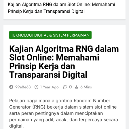
Kajian Algoritma RNG dalam Slot Online: Memahami
Prinsip Kerja dan Transparansi Digital
TEKNOLOGI DIGITAL & SISTEM PERMAINAN
Kajian Algoritma RNG dalam
Slot Online: Memahami
Prinsip Kerja dan
Transparansi Digital
0
99e8e63
1 Year Ago
6 Mins
Pelajari bagaimana algoritma Random Number
Generator (RNG) bekerja dalam sistem slot online
serta peran pentingnya dalam menciptakan
permainan yang adil, acak, dan terpercaya secara
digital.