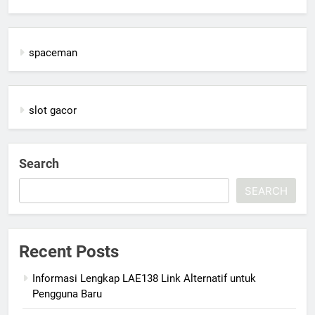
spaceman
slot gacor
Search
SEARCH
Recent Posts
Informasi Lengkap LAE138 Link Alternatif untuk
Pengguna Baru