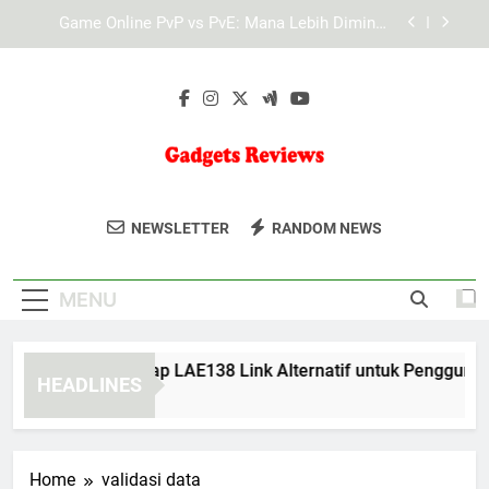
Skip
Cara Login Tiara4D dengan Cepat Melalui
to
Perangkat Desktop dan Mobile
content
Industri Gaming dan Teknologi yang Mendukung
Pertumbuhannya di Era Digital
Informasi Lengkap LAE138 Link Alternatif untuk
Pengguna Baru
Game Online PvP vs PvE: Mana Lebih Diminati
oleh Gamer Modern?
Gadgets
Gadgets Reviews Menyajikan Ulasan
Cara Login Tiara4D dengan Cepat Melalui
NEWSLETTER
RANDOM NEWS
Perangkat Desktop dan Mobile
Reviews
Terbaru Dan Terpercaya Tentang Gadget
Industri Gaming dan Teknologi yang Mendukung
Dan Teknologi Terkini.
Pertumbuhannya di Era Digital
MENU
Informasi Lengkap LAE138 Link Alternatif untuk Pengguna Bar
HEADLINES
3 Months Ago
Home
validasi data