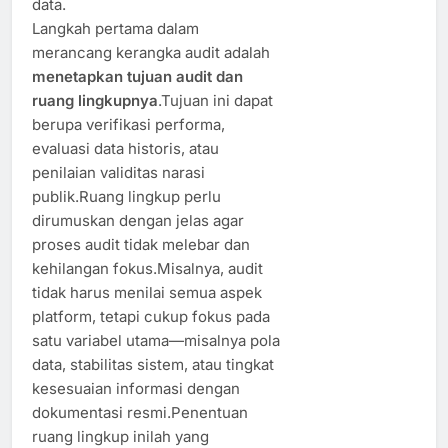
data.
Langkah pertama dalam
merancang kerangka audit adalah
menetapkan tujuan audit dan
ruang lingkupnya
.Tujuan ini dapat
berupa verifikasi performa,
evaluasi data historis, atau
penilaian validitas narasi
publik.Ruang lingkup perlu
dirumuskan dengan jelas agar
proses audit tidak melebar dan
kehilangan fokus.Misalnya, audit
tidak harus menilai semua aspek
platform, tetapi cukup fokus pada
satu variabel utama—misalnya pola
data, stabilitas sistem, atau tingkat
kesesuaian informasi dengan
dokumentasi resmi.Penentuan
ruang lingkup inilah yang