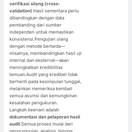
verifikasi silang (cross-
validation)
.Hasil sementara perlu
dibandingkan dengan data
pembanding dari sumber
independen untuk memastikan
konsistensi.Pengujian ulang
dengan metode berbeda—
misalnya, membandingkan hasil uji
internal dan eksternal—akan
meningkatkan kredibilitas
temuan.Audit yang kredibel tidak
berhenti pada kesimpulan tunggal,
melainkan memeriksa kembali
semua asumsi dan kemungkinan
kesalahan pengukuran.
Langkah keenam adalah
dokumentasi dan pelaporan hasil
audit
.Semua proses mulai dari
pengumpulan, analisis, hingga