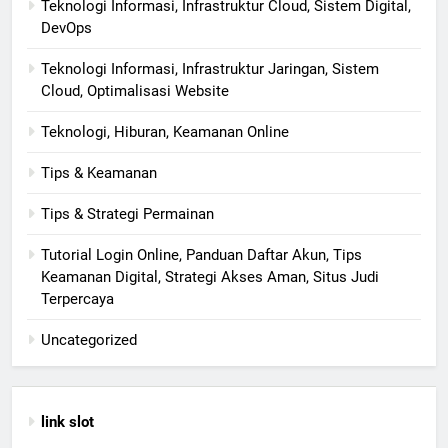
Teknologi Informasi, Infrastruktur Cloud, Sistem Digital,
DevOps
Teknologi Informasi, Infrastruktur Jaringan, Sistem
Cloud, Optimalisasi Website
Teknologi, Hiburan, Keamanan Online
Tips & Keamanan
Tips & Strategi Permainan
Tutorial Login Online, Panduan Daftar Akun, Tips
Keamanan Digital, Strategi Akses Aman, Situs Judi
Terpercaya
Uncategorized
link slot