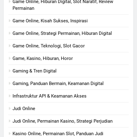
Game Online, Hiburan Digital, Slot Naratif, Review
Permainan
Game Online, Kisah Sukses, Inspirasi
Game Online, Strategi Permainan, Hiburan Digital
Game Online, Teknologi, Slot Gacor
Game, Kasino, Hiburan, Horor
Gaming & Tren Digital
Gaming, Panduan Bermain, Keamanan Digital
Infrastruktur API & Keamanan Akses
Judi Online
Judi Online, Permainan Kasino, Strategi Perjudian
Kasino Online, Permainan Slot, Panduan Judi