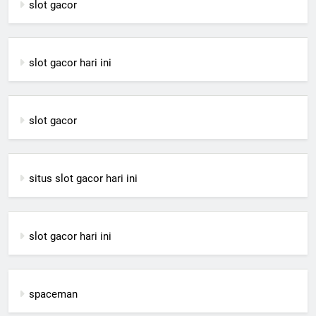
slot gacor
slot gacor hari ini
slot gacor
situs slot gacor hari ini
slot gacor hari ini
spaceman