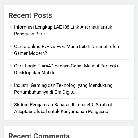
Recent Posts
Informasi Lengkap LAE138 Link Alternatif untuk
Pengguna Baru
Game Online PvP vs PvE: Mana Lebih Diminati oleh
Gamer Modern?
Cara Login Tiara4D dengan Cepat Melalui Perangkat
Desktop dan Mobile
Industri Gaming dan Teknologi yang Mendukung
Pertumbuhannya di Era Digital
Sistem Pengaturan Bahasa di Lebah4D: Strategi
Adaptasi Global untuk Kenyamanan Pengguna
Recent Comments