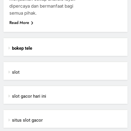
dipercaya dan bermanfaat bagi
semua pihak.
Read More
bokep tele
slot
slot gacor hari ini
situs slot gacor