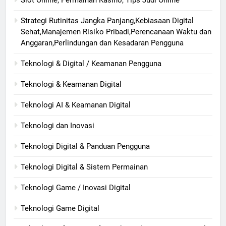
Strategi Rutinitas Jangka Panjang,Kebiasaan Digital
Sehat,Manajemen Risiko Pribadi,Perencanaan Waktu dan
Anggaran,Perlindungan dan Kesadaran Pengguna
Teknologi & Digital / Keamanan Pengguna
Teknologi & Keamanan Digital
Teknologi AI & Keamanan Digital
Teknologi dan Inovasi
Teknologi Digital & Panduan Pengguna
Teknologi Digital & Sistem Permainan
Teknologi Game / Inovasi Digital
Teknologi Game Digital