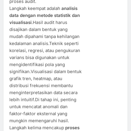
proses audit.
Langkah keempat adalah
analisis
data dengan metode statistik dan
visualisasi
.Hasil audit harus
disajikan dalam bentuk yang
mudah dipahami tanpa kehilangan
kedalaman analisis.Teknik seperti
korelasi, regresi, atau pengukuran
varians bisa digunakan untuk
mengidentifikasi pola yang
signifikan.Visualisasi dalam bentuk
grafik tren, heatmap, atau
distribusi frekuensi membantu
menginterpretasikan data secara
lebih intuitif.Di tahap ini, penting
untuk mencatat anomali dan
faktor-faktor eksternal yang
mungkin memengaruhi hasil.
Langkah kelima mencakup
proses