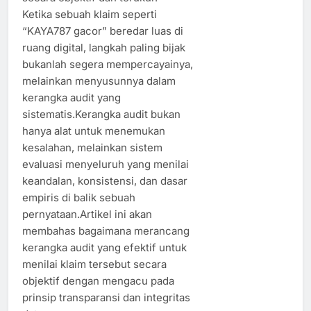
Ketika sebuah klaim seperti
“KAYA787 gacor” beredar luas di
ruang digital, langkah paling bijak
bukanlah segera mempercayainya,
melainkan menyusunnya dalam
kerangka audit yang
sistematis.Kerangka audit bukan
hanya alat untuk menemukan
kesalahan, melainkan sistem
evaluasi menyeluruh yang menilai
keandalan, konsistensi, dan dasar
empiris di balik sebuah
pernyataan.Artikel ini akan
membahas bagaimana merancang
kerangka audit yang efektif untuk
menilai klaim tersebut secara
objektif dengan mengacu pada
prinsip transparansi dan integritas