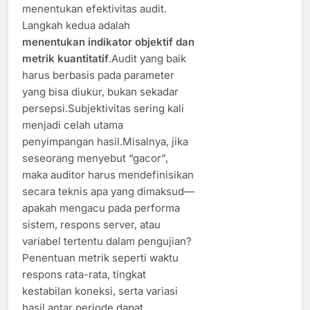
menentukan efektivitas audit.
Langkah kedua adalah
menentukan indikator objektif dan
metrik kuantitatif
.Audit yang baik
harus berbasis pada parameter
yang bisa diukur, bukan sekadar
persepsi.Subjektivitas sering kali
menjadi celah utama
penyimpangan hasil.Misalnya, jika
seseorang menyebut “gacor”,
maka auditor harus mendefinisikan
secara teknis apa yang dimaksud—
apakah mengacu pada performa
sistem, respons server, atau
variabel tertentu dalam pengujian?
Penentuan metrik seperti waktu
respons rata-rata, tingkat
kestabilan koneksi, serta variasi
hasil antar periode dapat