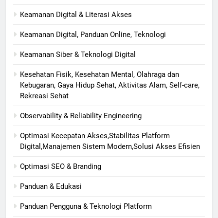
Keamanan Digital & Literasi Akses
Keamanan Digital, Panduan Online, Teknologi
Keamanan Siber & Teknologi Digital
Kesehatan Fisik, Kesehatan Mental, Olahraga dan
Kebugaran, Gaya Hidup Sehat, Aktivitas Alam, Self-care,
Rekreasi Sehat
Observability & Reliability Engineering
Optimasi Kecepatan Akses,Stabilitas Platform
Digital,Manajemen Sistem Modern,Solusi Akses Efisien
Optimasi SEO & Branding
Panduan & Edukasi
Panduan Pengguna & Teknologi Platform