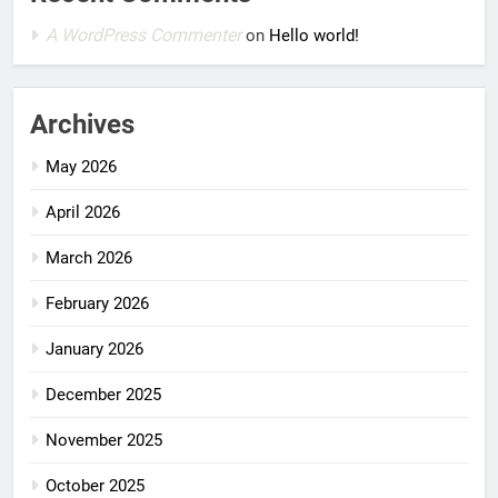
A WordPress Commenter
on
Hello world!
Archives
May 2026
April 2026
March 2026
February 2026
January 2026
December 2025
November 2025
October 2025