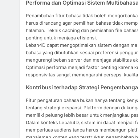
Performa dan Optimasi Sistem Multibahas
Penambahan fitur bahasa tidak boleh mengorbanka
harus dirancang agar pemilihan bahasa tidak mem
halaman. Teknik caching dan pemisahan file baha
penting untuk menjaga efisiensi.
Lebah4D dapat mengoptimalkan sistem dengan mem
bahasa yang dibutuhkan sesuai preferensi penggun
mengurangi beban server dan menjaga stabilitas ak
Optimasi performa menjadi faktor penting karena 
responsivitas sangat memengaruhi persepsi kualita
Kontribusi terhadap Strategi Pengembanga
Fitur pengaturan bahasa bukan hanya tentang keny
tentang strategi ekspansi. Platform dengan dukung
memiliki peluang lebih besar untuk menjangkau pasa
Dalam konteks Lebah4D, sistem ini dapat menjadi f
memperluas audiens tanpa harus membangun platf
manajemen konten yang terstruktur, penambahan b