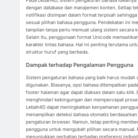
Pada Lebah4D, sistem pengaturan bahasa idealnya 
dengan database dan manajemen konten. Setiap tek
notifikasi disimpan dalam format terpisah sehingga
sesuai pilihan bahasa pengguna. Pendekatan ini me
tampilan tanpa perlu memuat ulang sistem secara 
Selain itu, penggunaan format Unicode memastikan 
karakter lintas bahasa. Hal ini penting terutama u
struktur huruf yang berbeda.
Dampak terhadap Pengalaman Pengguna
Sistem pengaturan bahasa yang baik harus mudah 
digunakan. Biasanya, opsi bahasa ditempatkan pada
footer halaman agar dapat diakses dalam satu klik. 
menghindari kebingungan dan mempercepat proses
Lebah4D dapat meningkatkan kenyamanan penggu
menampilkan deteksi bahasa otomatis berdasarkan 
pengaturan browser. Namun, tetap penting member
pengguna untuk mengubah pilihan secara manual. Fle
menunjukkan perhatian terhadap preferensi individ