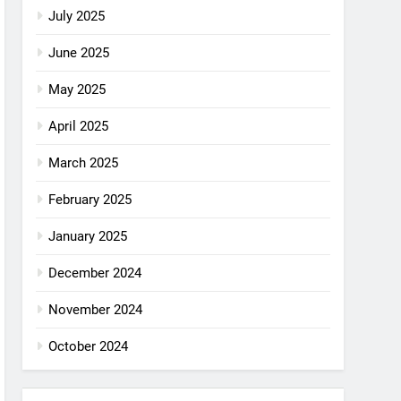
July 2025
June 2025
May 2025
April 2025
March 2025
February 2025
January 2025
December 2024
November 2024
October 2024