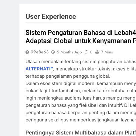
User Experience
Sistem Pengaturan Bahasa di Lebah4D
Adaptasi Global untuk Kenyamanan 
99e8e63
5 Months Ago
0
7 Mins
Ulasan mendalam tentang sistem pengaturan bahas
ALTERNATIF
, mencakup struktur teknis, aksesibili
terhadap pengalaman pengguna global.
Dalam ekosistem digital modern, kemampuan meny
bukan lagi fitur tambahan, melainkan kebutuhan ut
ingin menjangkau audiens luas harus mampu meng
pengaturan bahasa yang fleksibel dan intuitif. Di L
pengaturan bahasa berperan penting dalam menin
pengguna sekaligus memperluas jangkauan layanan
Pentingnya Sistem Multibahasa dalam Platf