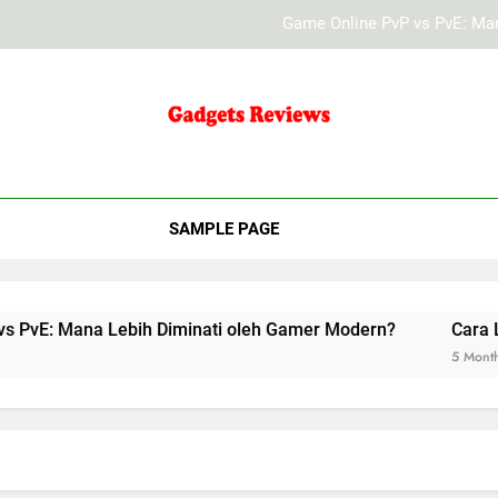
Game Online PvP vs PvE: Ma
Cara Login Tiara4D dengan Cepat 
Industri Gaming dan Teknologi yang Me
gets Reviews
Informasi Lengkap LAE13
eviews Menyajikan Ulasan Terbaru Dan Terpercaya Tentang Gadg
Game Online PvP vs PvE: Ma
SAMPLE PAGE
Cara Login Tiara4D dengan Cepat 
Industri Gaming dan Teknologi yang Me
 Lebih Diminati oleh Gamer Modern?
Cara Login Tiara4
5 Months Ago