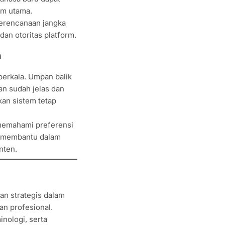
em utama.
perencanaan jangka
an otoritas platform.
n
berkala. Umpan balik
an sudah jelas dan
an sistem tetap
memahami preferensi
ni membantu dalam
nten.
an strategis dalam
n profesional.
inologi, serta