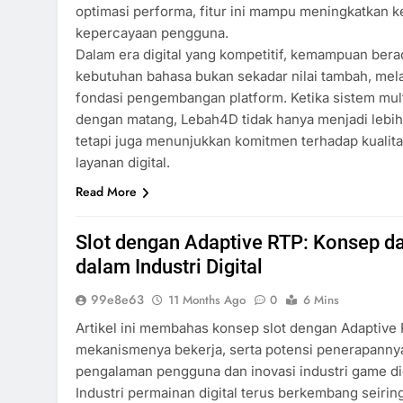
optimasi performa, fitur ini mampu meningkatkan
kepercayaan pengguna.
Dalam era digital yang kompetitif, kemampuan bera
kebutuhan bahasa bukan sekadar nilai tambah, mela
fondasi pengembangan platform. Ketika sistem mul
dengan matang, Lebah4D tidak hanya menjadi lebi
tetapi juga menunjukkan komitmen terhadap kualita
layanan digital.
Read More
Slot dengan Adaptive RTP: Konsep d
dalam Industri Digital
99e8e63
11 Months Ago
0
6 Mins
Artikel ini membahas konsep slot dengan Adaptive
mekanismenya bekerja, serta potensi penerapanny
pengalaman pengguna dan inovasi industri game dig
Industri permainan digital terus berkembang seiri