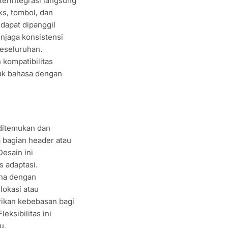
terintegrasi langsung
s, tombol, dan
 dapat dipanggil
njaga konsistensi
keseluruhan.
kompatibilitas
ntuk bahasa dengan
ditemukan dan
 bagian header atau
Desain ini
 adaptasi.
na dengan
lokasi atau
ikan kebebasan bagi
ksibilitas ini
u.