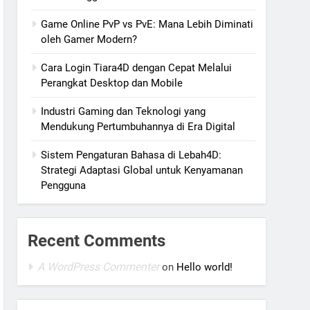
Game Online PvP vs PvE: Mana Lebih Diminati
oleh Gamer Modern?
Cara Login Tiara4D dengan Cepat Melalui
Perangkat Desktop dan Mobile
Industri Gaming dan Teknologi yang
Mendukung Pertumbuhannya di Era Digital
Sistem Pengaturan Bahasa di Lebah4D:
Strategi Adaptasi Global untuk Kenyamanan
Pengguna
Recent Comments
A WordPress Commenter
on
Hello world!