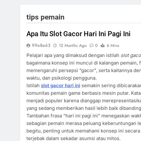
tips pemain
Apa Itu Slot Gacor Hari Ini Pagi Ini
99e8e63
12 Months Ago
0
6 Mins
Pelajari apa yang dimaksud dengan istilah
slot gacor
bagaimana konsep ini muncul di kalangan pemain, f
memengaruhi persepsi “gacor”, serta kaitannya de
waktu, dan psikologi pengguna.
Istilah
slot gacor hari ini
semakin sering dibicaraka
komunitas pemain game berbasis mesin putar. Kata 
menjadi populer karena dianggap merepresentasik
yang sedang memberikan hasil lebih baik dibanding
Tambahan frasa “hari ini pagi ini” menegaskan wakt
sebagian pemain merasa peluang keberuntungan leb
begitu, penting untuk memahami konsep ini secara o
terjebak dalam sekadar asumsi atau mitos.