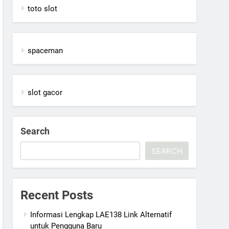
toto slot
spaceman
slot gacor
Search
SEARCH
Recent Posts
Informasi Lengkap LAE138 Link Alternatif
untuk Pengguna Baru