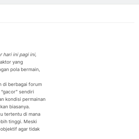
 hari ini pagi ini
,
aktor yang
ngan pola bermain,
n di berbagai forum
“gacor” sendiri
an kondisi permainan
kan biasanya.
u tertentu di mana
ih tinggi. Meski
bjektif agar tidak