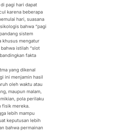
i pagi hari dapat
ncul karena beberapa
memulai hari, suasana
sikologis bahwa “pagi
 pandang sistem
ra khusus mengatur
ahwa istilah “slot
dibandingkan fakta
tma yang dikenal
i ini menjamin hasil
aruh oleh waktu atau
siang, maupun malam,
ikian, pola perilaku
 fisik mereka.
ngga lebih mampu
at keputusan lebih
esan bahwa permainan