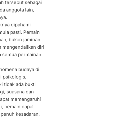
ah tersebut sebagai
da anggota lain,
nya.
knya dipahami
mula pasti. Pemain
han, bukan jaminan
n mengendalikan diri,
a semua permainan
enomena budaya di
 psikologis,
 tidak ada bukti
gi, suasana dan
 dapat memengaruhi
i, pemain dapat
n penuh kesadaran.