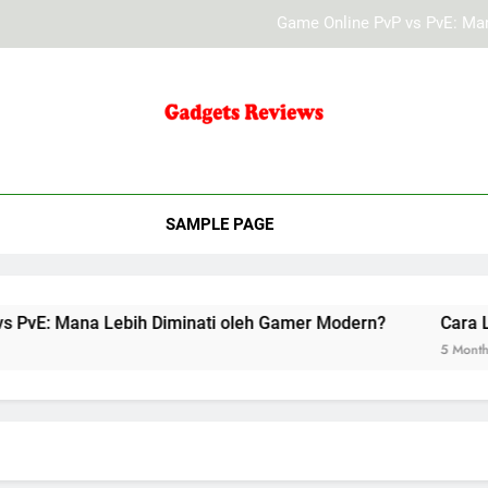
Game Online PvP vs PvE: Ma
Cara Login Tiara4D dengan Cepat 
Industri Gaming dan Teknologi yang Me
gets Reviews
Informasi Lengkap LAE13
eviews Menyajikan Ulasan Terbaru Dan Terpercaya Tentang Gadg
Game Online PvP vs PvE: Ma
SAMPLE PAGE
Cara Login Tiara4D dengan Cepat 
Industri Gaming dan Teknologi yang Me
 Lebih Diminati oleh Gamer Modern?
Cara Login Tiara4
5 Months Ago