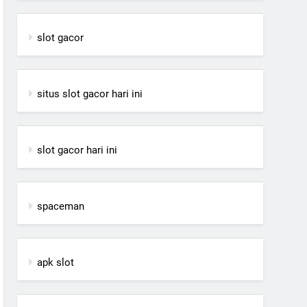
slot gacor
situs slot gacor hari ini
slot gacor hari ini
spaceman
apk slot