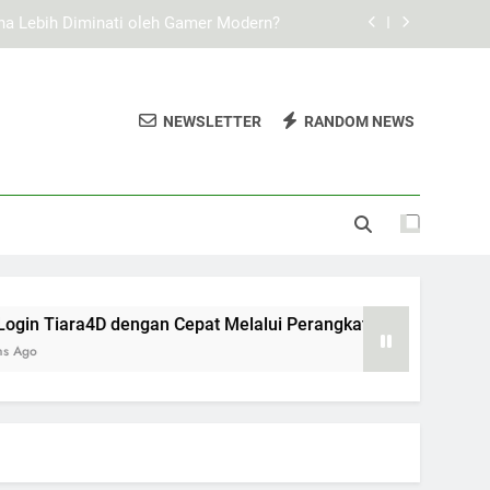
na Lebih Diminati oleh Gamer Modern?
Melalui Perangkat Desktop dan Mobile
ndukung Pertumbuhannya di Era Digital
NEWSLETTER
RANDOM NEWS
8 Link Alternatif untuk Pengguna Baru
et Dan Teknologi Terkini.
na Lebih Diminati oleh Gamer Modern?
Melalui Perangkat Desktop dan Mobile
ndukung Pertumbuhannya di Era Digital
D dengan Cepat Melalui Perangkat Desktop dan Mobile
5