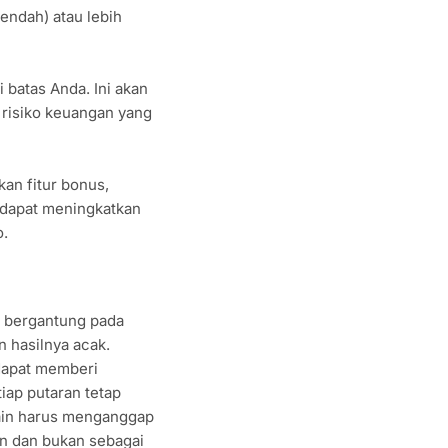
endah) atau lebih
 batas Anda. Ini akan
risiko keuangan yang
an fitur bonus,
g dapat meningkatkan
.
a bergantung pada
 hasilnya acak.
 dapat memberi
iap putaran tetap
emain harus menganggap
n dan bukan sebagai