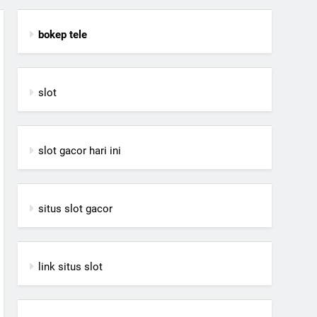
bokep tele
slot
slot gacor hari ini
situs slot gacor
link situs slot