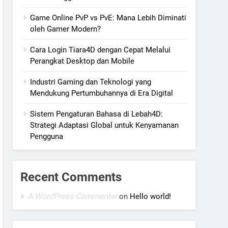
Game Online PvP vs PvE: Mana Lebih Diminati
oleh Gamer Modern?
Cara Login Tiara4D dengan Cepat Melalui
Perangkat Desktop dan Mobile
Industri Gaming dan Teknologi yang
Mendukung Pertumbuhannya di Era Digital
Sistem Pengaturan Bahasa di Lebah4D:
Strategi Adaptasi Global untuk Kenyamanan
Pengguna
Recent Comments
A WordPress Commenter
on
Hello world!