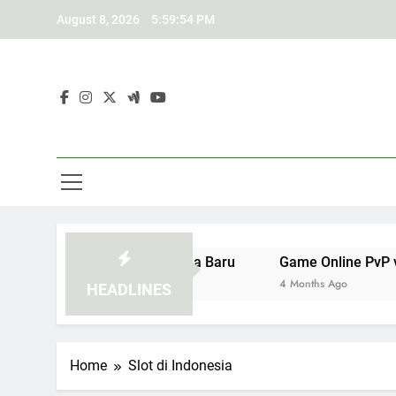
Skip
August 8, 2026
5:59:55 PM
to
content
Gad
Gadgets R
tif untuk Pengguna Baru
Game Online PvP vs PvE: Mana
4 Months Ago
HEADLINES
Home
Slot di Indonesia