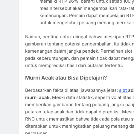
memiliki RTP 96%, berarti untuk setiap 100 
mesin tersebut akan mengembalikan rata-ra
kemenangan. Pemain dapat mempelajari RTP 
untuk mengetahui peluang menang mereka d
Namun, penting untuk diingat bahwa meskipun RT
gambaran tentang potensi pengembalian, itu tidak
kemenangan dalam jangka pendek. Permainan slot 
pada keberuntungan, dan pemain tidak dapat mengan
untuk memprediksi hasil dari putaran tertentu.
Murni Acak atau Bisa Dipelajari?
Berdasarkan fakta di atas, jawabannya jelas:
slot
ad
murni acak
. Meski data statistik, seperti volatilita
memberikan gambaran tentang peluang jangka panja
putaran tetap acak dan tidak dapat diprediksi. Mes
RNG untuk memastikan bahwa tidak ada pola atau st
diterapkan untuk meningkatkan peluang menang da
permainan.