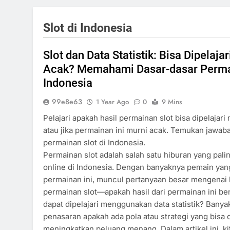
Slot di Indonesia
Slot dan Data Statistik: Bisa Dipelaja
Acak? Memahami Dasar-dasar Permai
Indonesia
99e8e63
1 Year Ago
0
9 Mins
Pelajari apakah hasil permainan slot bisa dipelajari m
atau jika permainan ini murni acak. Temukan jawab
permainan slot di Indonesia.
Permainan slot adalah salah satu hiburan yang pali
online di Indonesia. Dengan banyaknya pemain ya
permainan ini, muncul pertanyaan besar mengenai 
permainan slot—apakah hasil dari permainan ini be
dapat dipelajari menggunakan data statistik? Bany
penasaran apakah ada pola atau strategi yang bisa 
meningkatkan peluang menang. Dalam artikel ini, 