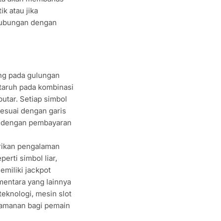
ik atau jika
rhubungan dengan
ng pada gulungan
taruh pada kombinasi
utar. Setiap simbol
sesuai dengan garis
 dengan pembayaran
rikan pengalaman
rti simbol liar,
emiliki jackpot
mentara yang lainnya
eknologi, mesin slot
yamanan bagi pemain