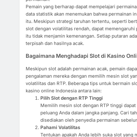
Pemain yang berharap dapat mempelajari permain
data statistik akan menemukan bahwa permainan ini 
itu. Meskipun strategi taruhan tertentu, seperti ber
slot dengan volatilitas rendah, dapat memengaruh
itu tidak menjamin kemenangan. Setiap putaran ada
terpisah dan hasilnya acak.
Bagaimana Menghadapi Slot di Kasino Onli
Meskipun slot adalah permainan acak, pemain dap
pengalaman mereka dengan memilih mesin slot yan
volatilitas dan RTP. Beberapa tips untuk bermain slo
kasino online Indonesia antara lain:
Pilih Slot dengan RTP Tinggi
Memilih mesin slot dengan RTP tinggi dapa
peluang Anda dalam jangka panjang. Cari ta
disediakan oleh penyedia permainan sebelu
Pahami Volatilitas
Tentukan apakah Anda lebih suka slot yang