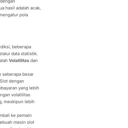
i dengan
ua hasil adalah acak,
 mengatur pola
ediksi, beberapa
alui data statistik.
dalah
Volatilitas
dan
n seberapa besar
 Slot dengan
mbayaran yang lebih
gan volatilitas
, meskipun lebih
mbali ke pemain
sebuah mesin slot