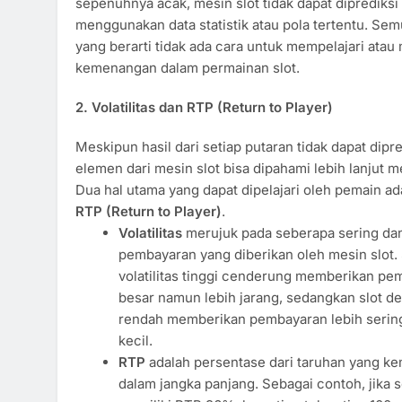
sepenuhnya acak, mesin slot tidak dapat diprediks
menggunakan data statistik atau pola tertentu. Sem
yang berarti tidak ada cara untuk mempelajari atau
kemenangan dalam permainan slot.
2.
Volatilitas dan RTP (Return to Player)
Meskipun hasil dari setiap putaran tidak dapat dipr
elemen dari mesin slot bisa dipahami lebih lanjut mel
Dua hal utama yang dapat dipelajari oleh pemain a
RTP (Return to Player)
.
Volatilitas
merujuk pada seberapa sering da
pembayaran yang diberikan oleh mesin slot.
volatilitas tinggi cenderung memberikan pe
besar namun lebih jarang, sedangkan slot den
rendah memberikan pembayaran lebih sering
kecil.
RTP
adalah persentase dari taruhan yang ke
dalam jangka panjang. Sebagai contoh, jika 