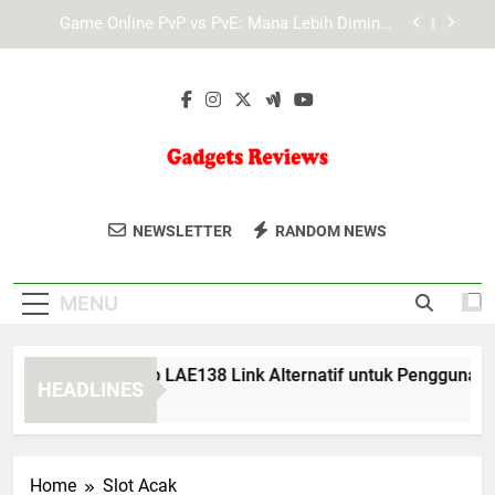
Skip
Cara Login Tiara4D dengan Cepat Melalui
to
Perangkat Desktop dan Mobile
content
Industri Gaming dan Teknologi yang Mendukung
Pertumbuhannya di Era Digital
Informasi Lengkap LAE138 Link Alternatif untuk
Pengguna Baru
Game Online PvP vs PvE: Mana Lebih Diminati
oleh Gamer Modern?
Gadgets
Gadgets Reviews Menyajikan Ulasan
Cara Login Tiara4D dengan Cepat Melalui
NEWSLETTER
RANDOM NEWS
Perangkat Desktop dan Mobile
Reviews
Terbaru Dan Terpercaya Tentang Gadget
Industri Gaming dan Teknologi yang Mendukung
Dan Teknologi Terkini.
Pertumbuhannya di Era Digital
MENU
formasi Lengkap LAE138 Link Alternatif untuk Pengguna Baru
HEADLINES
onths Ago
Home
Slot Acak