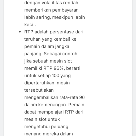
dengan volatilitas rendah
memberikan pembayaran
lebih sering, meskipun lebih
kecil.
RTP
adalah persentase dari
taruhan yang kembali ke
pemain dalam jangka
panjang. Sebagai contoh,
jika sebuah mesin slot
memiliki RTP 96%, berarti
untuk setiap 100 yang
dipertaruhkan, mesin
tersebut akan
mengembalikan rata-rata 96
dalam kemenangan. Pemain
dapat mempelajari RTP dari
mesin slot untuk
mengetahui peluang
menang mereka dalam