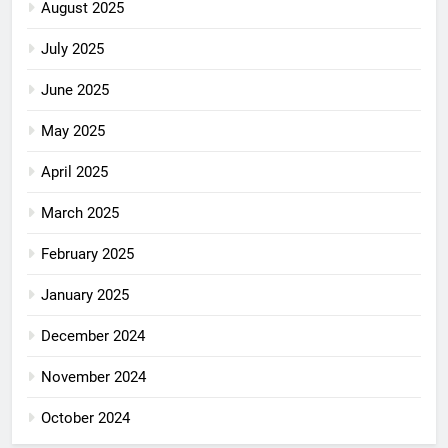
August 2025
July 2025
June 2025
May 2025
April 2025
March 2025
February 2025
January 2025
December 2024
November 2024
October 2024