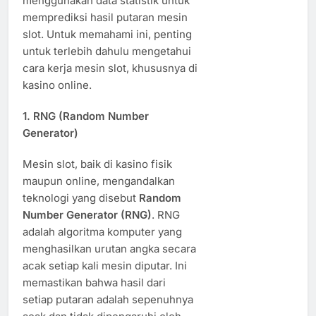
menggunakan data statistik untuk
memprediksi hasil putaran mesin
slot. Untuk memahami ini, penting
untuk terlebih dahulu mengetahui
cara kerja mesin slot, khususnya di
kasino online.
1.
RNG (Random Number
Generator)
Mesin slot, baik di kasino fisik
maupun online, mengandalkan
teknologi yang disebut
Random
Number Generator (RNG)
. RNG
adalah algoritma komputer yang
menghasilkan urutan angka secara
acak setiap kali mesin diputar. Ini
memastikan bahwa hasil dari
setiap putaran adalah sepenuhnya