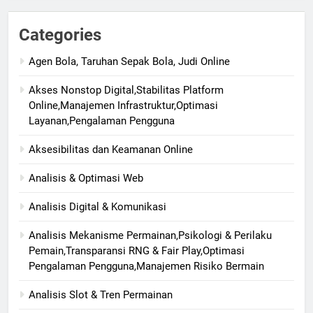
Categories
Agen Bola, Taruhan Sepak Bola, Judi Online
Akses Nonstop Digital,Stabilitas Platform
Online,Manajemen Infrastruktur,Optimasi
Layanan,Pengalaman Pengguna
Aksesibilitas dan Keamanan Online
Analisis & Optimasi Web
Analisis Digital & Komunikasi
Analisis Mekanisme Permainan,Psikologi & Perilaku
Pemain,Transparansi RNG & Fair Play,Optimasi
Pengalaman Pengguna,Manajemen Risiko Bermain
Analisis Slot & Tren Permainan