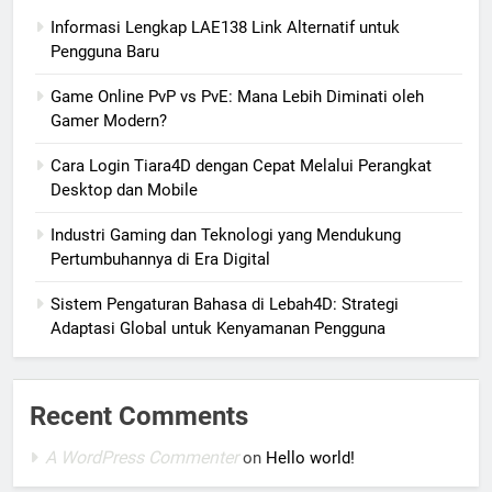
Informasi Lengkap LAE138 Link Alternatif untuk
Pengguna Baru
Game Online PvP vs PvE: Mana Lebih Diminati oleh
Gamer Modern?
Cara Login Tiara4D dengan Cepat Melalui Perangkat
Desktop dan Mobile
Industri Gaming dan Teknologi yang Mendukung
Pertumbuhannya di Era Digital
Sistem Pengaturan Bahasa di Lebah4D: Strategi
Adaptasi Global untuk Kenyamanan Pengguna
Recent Comments
A WordPress Commenter
on
Hello world!