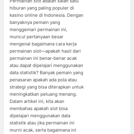
Permainan slot adalah salah satu
hiburan yang paling populer di
kasino online di Indonesia. Dengan
banyaknya pemain yang
menggemari permainan ini,
muncul pertanyaan besar
mengenai bagaimana cara kerja
permainan slot—apakah hasil dari
permainan ini benar-benar acak
atau dapat dipelajari menggunakan
data statistik? Banyak pemain yang
penasaran apakah ada pola atau
strategi yang bisa diterapkan untuk
meningkatkan peluang menang.
Dalam artikel ini, kita akan
membahas apakah slot bisa
dipelajari menggunakan data
statistik atau jika permainan ini
murni acak, serta bagaimana ini