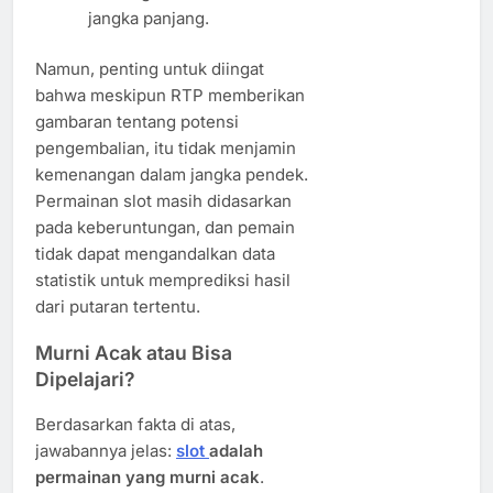
jangka panjang.
Namun, penting untuk diingat
bahwa meskipun RTP memberikan
gambaran tentang potensi
pengembalian, itu tidak menjamin
kemenangan dalam jangka pendek.
Permainan slot masih didasarkan
pada keberuntungan, dan pemain
tidak dapat mengandalkan data
statistik untuk memprediksi hasil
dari putaran tertentu.
Murni Acak atau Bisa
Dipelajari?
Berdasarkan fakta di atas,
jawabannya jelas:
slot
adalah
permainan yang murni acak
.