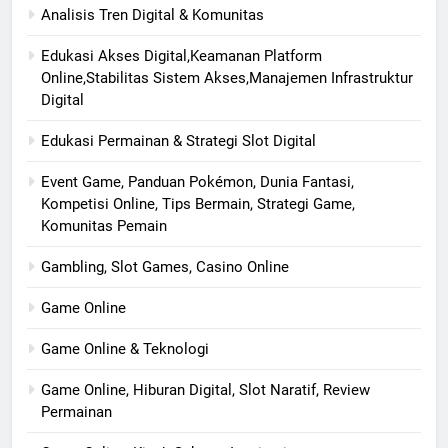
Analisis Tren Digital & Komunitas
Edukasi Akses Digital,Keamanan Platform
Online,Stabilitas Sistem Akses,Manajemen Infrastruktur
Digital
Edukasi Permainan & Strategi Slot Digital
Event Game, Panduan Pokémon, Dunia Fantasi,
Kompetisi Online, Tips Bermain, Strategi Game,
Komunitas Pemain
Gambling, Slot Games, Casino Online
Game Online
Game Online & Teknologi
Game Online, Hiburan Digital, Slot Naratif, Review
Permainan