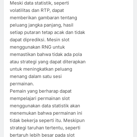
Meski data statistik, seperti
volatilitas dan RTP, dapat
memberikan gambaran tentang
peluang jangka panjang, hasil
setiap putaran tetap acak dan tidak
dapat diprediksi. Mesin slot
menggunakan RNG untuk
memastikan bahwa tidak ada pola
atau strategi yang dapat diterapkan
untuk meningkatkan peluang
menang dalam satu sesi
permainan.
Pemain yang berharap dapat
mempelajari permainan slot
menggunakan data statistik akan
menemukan bahwa permainan ini
tidak bekerja seperti itu. Meskipun
strategi taruhan tertentu, seperti
bertaruh lebih besar pada slot