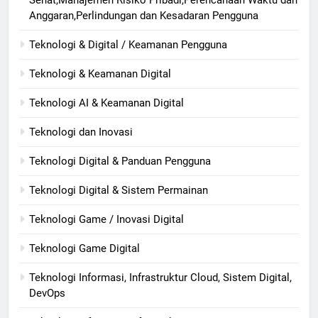
Anggaran,Perlindungan dan Kesadaran Pengguna
Teknologi & Digital / Keamanan Pengguna
Teknologi & Keamanan Digital
Teknologi AI & Keamanan Digital
Teknologi dan Inovasi
Teknologi Digital & Panduan Pengguna
Teknologi Digital & Sistem Permainan
Teknologi Game / Inovasi Digital
Teknologi Game Digital
Teknologi Informasi, Infrastruktur Cloud, Sistem Digital,
DevOps