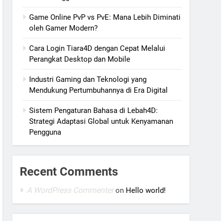
Game Online PvP vs PvE: Mana Lebih Diminati
oleh Gamer Modern?
Cara Login Tiara4D dengan Cepat Melalui
Perangkat Desktop dan Mobile
Industri Gaming dan Teknologi yang
Mendukung Pertumbuhannya di Era Digital
Sistem Pengaturan Bahasa di Lebah4D:
Strategi Adaptasi Global untuk Kenyamanan
Pengguna
Recent Comments
A WordPress Commenter
on
Hello world!