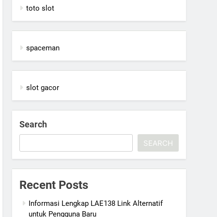
toto slot
spaceman
slot gacor
Search
SEARCH
Recent Posts
Informasi Lengkap LAE138 Link Alternatif
untuk Pengguna Baru