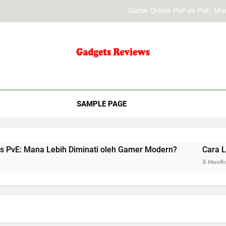
Game Online PvP vs PvE: Ma
Cara Login Tiara4D dengan Cepat 
Industri Gaming dan Teknologi yang Me
gets Reviews
Informasi Lengkap LAE13
eviews Menyajikan Ulasan Terbaru Dan Terpercaya Tentang Gadg
Game Online PvP vs PvE: Ma
SAMPLE PAGE
Cara Login Tiara4D dengan Cepat 
Industri Gaming dan Teknologi yang Me
Lebih Diminati oleh Gamer Modern?
Cara Login Tiara4D
5 Months Ago