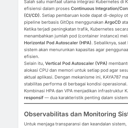
Salah satu manfaat utama integrasi Kubernetes di 
efisiensi dalam proses
Continuous Integration/Co
(CI/CD)
. Setiap pembaruan kode dapat di-deploy ot
pipeline berbasis GitOps menggunakan
ArgoCD
at
Ketika terjadi peningkatan trafik, Kubernetes secar
menambahkan jumlah pod (container instance) mel
Horizontal Pod Autoscaler (HPA)
. Sebaliknya, saa
sistem akan menurunkan kapasitas agar penggunaa
efisien.
Selain itu,
Vertical Pod Autoscaler (VPA)
membantu
alokasi CPU dan memori untuk setiap pod agar se
aktual aplikasi. Dengan mekanisme ini, KAYA787 
stabilitas performa di berbagai kondisi operasional.
Kombinasi HPA dan VPA menjadikan infrastruktur
responsif
— dua karakteristik penting dalam sistem
Observabilitas dan Monitoring Si
Untuk menjaga transparansi dan keandalan sistem