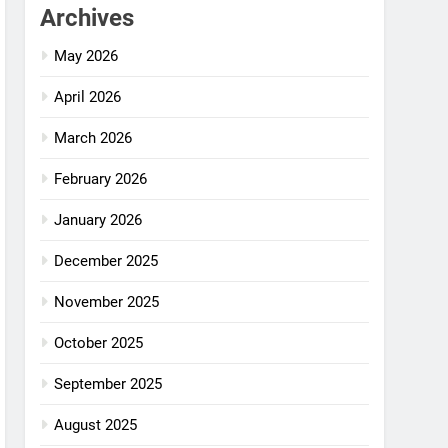
Archives
May 2026
April 2026
March 2026
February 2026
January 2026
December 2025
November 2025
October 2025
September 2025
August 2025