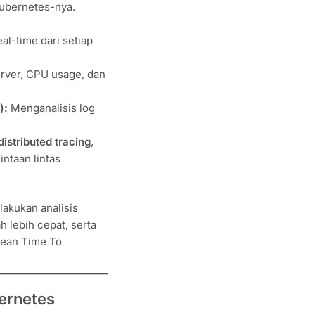
ubernetes-nya.
l-time dari setiap
erver, CPU usage, dan
):
Menganalisis log
distributed tracing
,
ntaan lintas
akukan analisis
lebih cepat, serta
ean Time To
ernetes