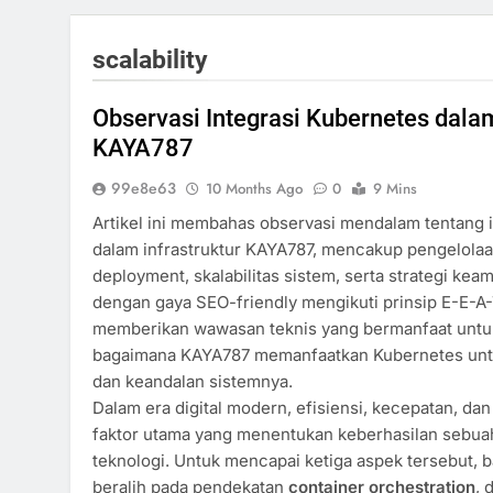
scalability
Observasi Integrasi Kubernetes dalam
KAYA787
99e8e63
10 Months Ago
0
9 Mins
Artikel ini membahas observasi mendalam tentang 
dalam infrastruktur KAYA787, mencakup pengelolaan
deployment, skalabilitas sistem, serta strategi kea
dengan gaya SEO-friendly mengikuti prinsip E-E-A-T,
memberikan wawasan teknis yang bermanfaat unt
bagaimana KAYA787 memanfaatkan Kubernetes untu
dan keandalan sistemnya.
Dalam era digital modern, efisiensi, kecepatan, da
faktor utama yang menentukan keberhasilan sebua
teknologi. Untuk mencapai ketiga aspek tersebut, b
beralih pada pendekatan
container orchestration
,