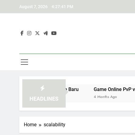
Skip
August 7, 2026
4:27:42 PM
to
content
Gad
Gadgets R
if untuk Pengguna Baru
Game Online PvP vs PvE: Mana 
4 Months Ago
HEADLINES
Home
scalability