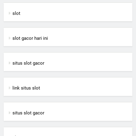
slot
slot gacor hari ini
situs slot gacor
link situs slot
situs slot gacor