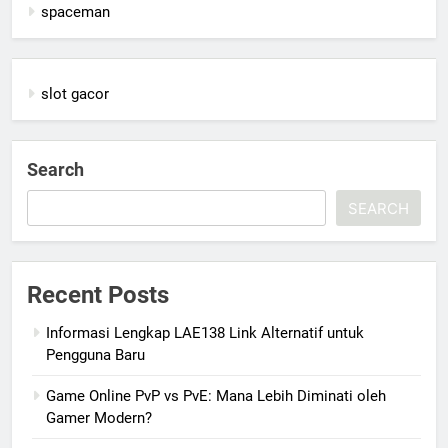
spaceman
slot gacor
Search
SEARCH
Recent Posts
Informasi Lengkap LAE138 Link Alternatif untuk
Pengguna Baru
Game Online PvP vs PvE: Mana Lebih Diminati oleh
Gamer Modern?