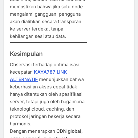
memastikan bahwa jika satu node
mengalami gangguan, pengguna
akan dialihkan secara transparan
ke server terdekat tanpa
kehilangan sesi atau data.
Kesimpulan
Observasi terhadap optimalisasi
kecepatan
KAYA787 LINK
ALTERNATIF
menunjukkan bahwa
keberhasilan akses cepat tidak
hanya ditentukan oleh spesifikasi
server, tetapi juga oleh bagaimana
teknologi cloud, caching, dan
protokol jaringan bekerja secara
harmonis.
Dengan menerapkan
CDN global,