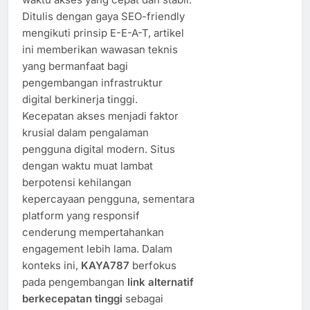
Ditulis dengan gaya SEO-friendly
mengikuti prinsip E-E-A-T, artikel
ini memberikan wawasan teknis
yang bermanfaat bagi
pengembangan infrastruktur
digital berkinerja tinggi.
Kecepatan akses menjadi faktor
krusial dalam pengalaman
pengguna digital modern. Situs
dengan waktu muat lambat
berpotensi kehilangan
kepercayaan pengguna, sementara
platform yang responsif
cenderung mempertahankan
engagement lebih lama. Dalam
konteks ini,
KAYA787
berfokus
pada pengembangan
link alternatif
berkecepatan tinggi
sebagai