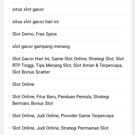
situs slot gacor
situs slot gacor hari ini
Slot Demo, Free Spins
slot gacor gampang menang
Slot Gacor Hari Ini, Game Slot Online, Strategi Slot, Slot
RTP Tinggi, Tips Menang Slot, Slot Aman & Terpercaya,
Slot Bonus Scatter
Slot Online
Slot Online, Fitur Baru, Panduan Pemula, Strategi
Bermain, Bonus Slot
Slot Online, Judi Online, Provider Game Terpercaya
Slot Online, Judi Online, Strategi Permainan Slot