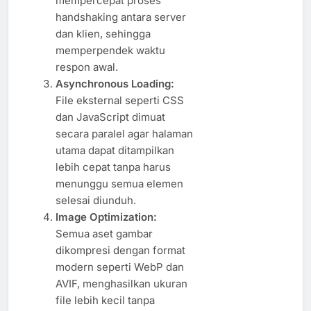
mempercepat proses
handshaking antara server
dan klien, sehingga
memperpendek waktu
respon awal.
Asynchronous Loading:
File eksternal seperti CSS
dan JavaScript dimuat
secara paralel agar halaman
utama dapat ditampilkan
lebih cepat tanpa harus
menunggu semua elemen
selesai diunduh.
Image Optimization:
Semua aset gambar
dikompresi dengan format
modern seperti WebP dan
AVIF, menghasilkan ukuran
file lebih kecil tanpa