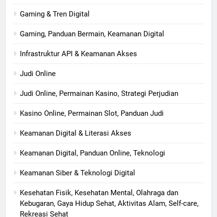
Gaming & Tren Digital
Gaming, Panduan Bermain, Keamanan Digital
Infrastruktur API & Keamanan Akses
Judi Online
Judi Online, Permainan Kasino, Strategi Perjudian
Kasino Online, Permainan Slot, Panduan Judi
Keamanan Digital & Literasi Akses
Keamanan Digital, Panduan Online, Teknologi
Keamanan Siber & Teknologi Digital
Kesehatan Fisik, Kesehatan Mental, Olahraga dan
Kebugaran, Gaya Hidup Sehat, Aktivitas Alam, Self-care,
Rekreasi Sehat