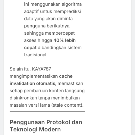
ini menggunakan algoritma
adaptif untuk memprediksi
data yang akan diminta
pengguna berikutnya,
sehingga mempercepat
akses hingga
40% lebih
cepat
dibandingkan sistem
tradisional.
Selain itu, KAYA787
mengimplementasikan
cache
invalidation otomatis
, memastikan
setiap pembaruan konten langsung
disinkronkan tanpa menimbulkan
masalah versi lama (stale content).
Penggunaan Protokol dan
Teknologi Modern