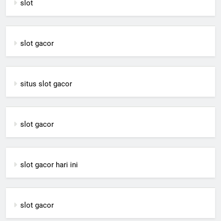
slot
slot gacor
situs slot gacor
slot gacor
slot gacor hari ini
slot gacor