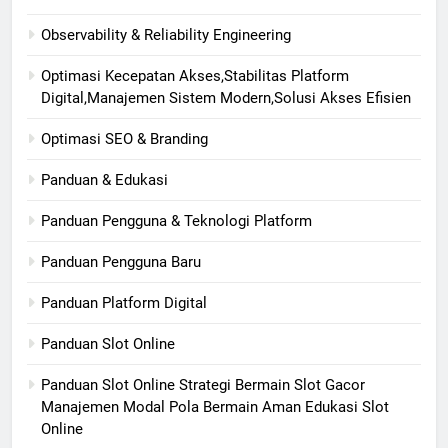
Observability & Reliability Engineering
Optimasi Kecepatan Akses,Stabilitas Platform
Digital,Manajemen Sistem Modern,Solusi Akses Efisien
Optimasi SEO & Branding
Panduan & Edukasi
Panduan Pengguna & Teknologi Platform
Panduan Pengguna Baru
Panduan Platform Digital
Panduan Slot Online
Panduan Slot Online Strategi Bermain Slot Gacor
Manajemen Modal Pola Bermain Aman Edukasi Slot
Online