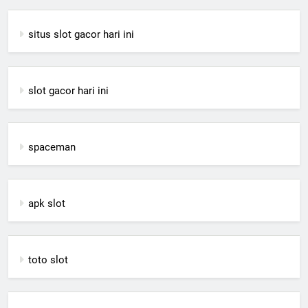
situs slot gacor hari ini
slot gacor hari ini
spaceman
apk slot
toto slot