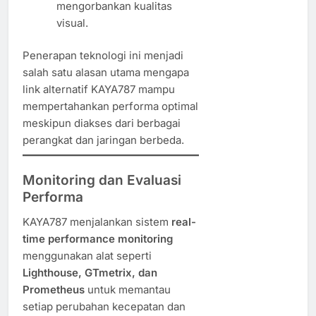
mengorbankan kualitas
visual.
Penerapan teknologi ini menjadi
salah satu alasan utama mengapa
link alternatif KAYA787 mampu
mempertahankan performa optimal
meskipun diakses dari berbagai
perangkat dan jaringan berbeda.
Monitoring dan Evaluasi
Performa
KAYA787 menjalankan sistem
real-
time performance monitoring
menggunakan alat seperti
Lighthouse, GTmetrix, dan
Prometheus
untuk memantau
setiap perubahan kecepatan dan