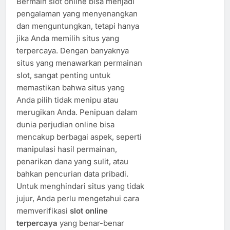
Bermain slot online bisa menjadi
pengalaman yang menyenangkan
dan menguntungkan, tetapi hanya
jika Anda memilih situs yang
terpercaya. Dengan banyaknya
situs yang menawarkan permainan
slot, sangat penting untuk
memastikan bahwa situs yang
Anda pilih tidak menipu atau
merugikan Anda. Penipuan dalam
dunia perjudian online bisa
mencakup berbagai aspek, seperti
manipulasi hasil permainan,
penarikan dana yang sulit, atau
bahkan pencurian data pribadi.
Untuk menghindari situs yang tidak
jujur, Anda perlu mengetahui cara
memverifikasi
slot online
terpercaya
yang benar-benar