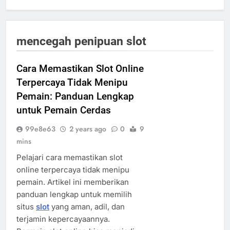
mencegah penipuan slot
Cara Memastikan Slot Online
Terpercaya Tidak Menipu
Pemain: Panduan Lengkap
untuk Pemain Cerdas
99e8e63
2 years ago
0
9
mins
Pelajari cara memastikan slot
online terpercaya tidak menipu
pemain. Artikel ini memberikan
panduan lengkap untuk memilih
situs
slot
yang aman, adil, dan
terjamin kepercayaannya.