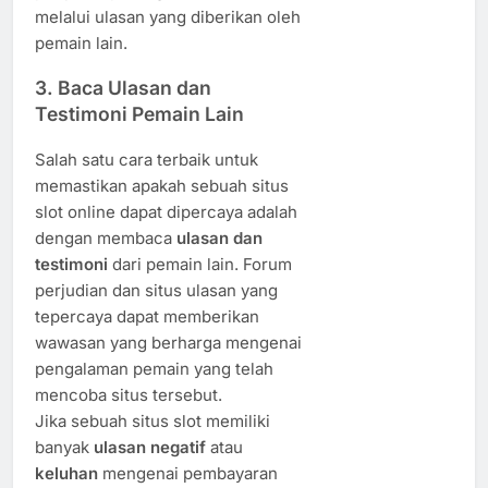
melalui ulasan yang diberikan oleh
pemain lain.
3.
Baca Ulasan dan
Testimoni Pemain Lain
Salah satu cara terbaik untuk
memastikan apakah sebuah situs
slot online dapat dipercaya adalah
dengan membaca
ulasan dan
testimoni
dari pemain lain. Forum
perjudian dan situs ulasan yang
tepercaya dapat memberikan
wawasan yang berharga mengenai
pengalaman pemain yang telah
mencoba situs tersebut.
Jika sebuah situs slot memiliki
banyak
ulasan negatif
atau
keluhan
mengenai pembayaran