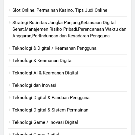
Slot Online, Permainan Kasino, Tips Judi Online
Strategi Rutinitas Jangka Panjang,Kebiasaan Digital
Sehat,Manajemen Risiko Pribadi,Perencanaan Waktu dan
Anggaran,Perlindungan dan Kesadaran Pengguna
Teknologi & Digital / Keamanan Pengguna
Teknologi & Keamanan Digital
Teknologi AI & Keamanan Digital
Teknologi dan Inovasi
Teknologi Digital & Panduan Pengguna
Teknologi Digital & Sistem Permainan
Teknologi Game / Inovasi Digital
Teknologi Game Digital