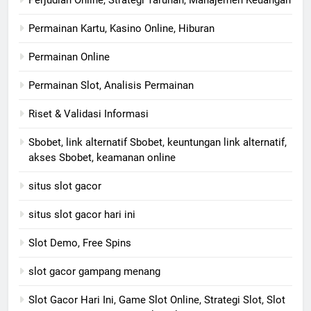
Perjudian Online, Strategi Taruhan, Manajemen Keuangan
Permainan Kartu, Kasino Online, Hiburan
Permainan Online
Permainan Slot, Analisis Permainan
Riset & Validasi Informasi
Sbobet, link alternatif Sbobet, keuntungan link alternatif,
akses Sbobet, keamanan online
situs slot gacor
situs slot gacor hari ini
Slot Demo, Free Spins
slot gacor gampang menang
Slot Gacor Hari Ini, Game Slot Online, Strategi Slot, Slot