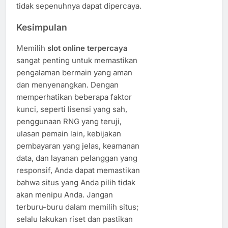
tidak sepenuhnya dapat dipercaya.
Kesimpulan
Memilih
slot online terpercaya
sangat penting untuk memastikan
pengalaman bermain yang aman
dan menyenangkan. Dengan
memperhatikan beberapa faktor
kunci, seperti lisensi yang sah,
penggunaan RNG yang teruji,
ulasan pemain lain, kebijakan
pembayaran yang jelas, keamanan
data, dan layanan pelanggan yang
responsif, Anda dapat memastikan
bahwa situs yang Anda pilih tidak
akan menipu Anda. Jangan
terburu-buru dalam memilih situs;
selalu lakukan riset dan pastikan