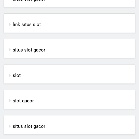
link situs slot
situs slot gacor
slot
slot gacor
situs slot gacor