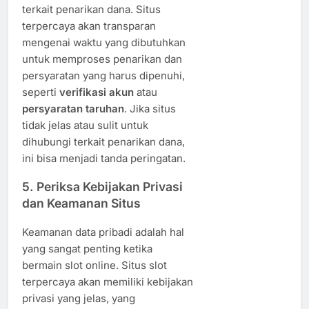
terkait penarikan dana. Situs
terpercaya akan transparan
mengenai waktu yang dibutuhkan
untuk memproses penarikan dan
persyaratan yang harus dipenuhi,
seperti
verifikasi akun
atau
persyaratan taruhan
. Jika situs
tidak jelas atau sulit untuk
dihubungi terkait penarikan dana,
ini bisa menjadi tanda peringatan.
5.
Periksa Kebijakan Privasi
dan Keamanan Situs
Keamanan data pribadi adalah hal
yang sangat penting ketika
bermain slot online. Situs slot
terpercaya akan memiliki kebijakan
privasi yang jelas, yang