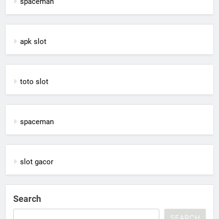
spaceman
apk slot
toto slot
spaceman
slot gacor
Search
SEARCH