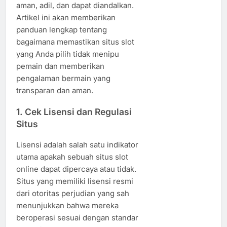
aman, adil, dan dapat diandalkan.
Artikel ini akan memberikan
panduan lengkap tentang
bagaimana memastikan situs slot
yang Anda pilih tidak menipu
pemain dan memberikan
pengalaman bermain yang
transparan dan aman.
1.
Cek Lisensi dan Regulasi
Situs
Lisensi adalah salah satu indikator
utama apakah sebuah situs slot
online dapat dipercaya atau tidak.
Situs yang memiliki lisensi resmi
dari otoritas perjudian yang sah
menunjukkan bahwa mereka
beroperasi sesuai dengan standar