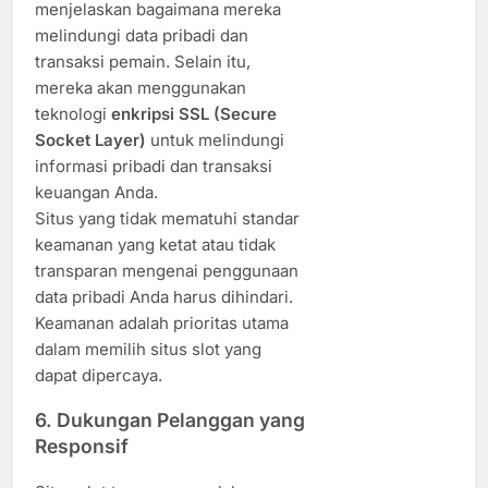
menjelaskan bagaimana mereka
melindungi data pribadi dan
transaksi pemain. Selain itu,
mereka akan menggunakan
teknologi
enkripsi SSL (Secure
Socket Layer)
untuk melindungi
informasi pribadi dan transaksi
keuangan Anda.
Situs yang tidak mematuhi standar
keamanan yang ketat atau tidak
transparan mengenai penggunaan
data pribadi Anda harus dihindari.
Keamanan adalah prioritas utama
dalam memilih situs slot yang
dapat dipercaya.
6.
Dukungan Pelanggan yang
Responsif