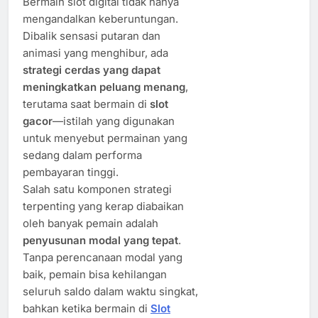
Bermain slot digital tidak hanya
mengandalkan keberuntungan.
Dibalik sensasi putaran dan
animasi yang menghibur, ada
strategi cerdas yang dapat
meningkatkan peluang menang
,
terutama saat bermain di
slot
gacor
—istilah yang digunakan
untuk menyebut permainan yang
sedang dalam performa
pembayaran tinggi.
Salah satu komponen strategi
terpenting yang kerap diabaikan
oleh banyak pemain adalah
penyusunan modal yang tepat
.
Tanpa perencanaan modal yang
baik, pemain bisa kehilangan
seluruh saldo dalam waktu singkat,
bahkan ketika bermain di
Slot