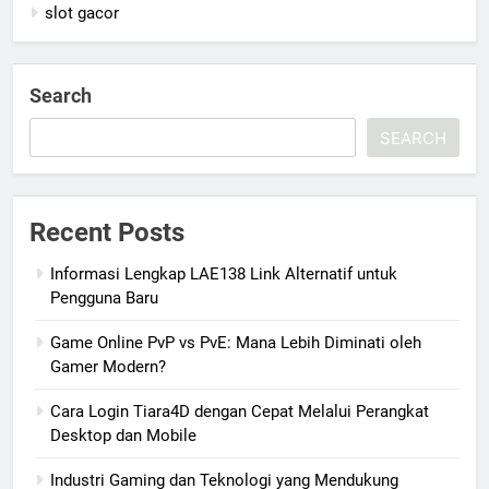
slot gacor
Search
SEARCH
Recent Posts
Informasi Lengkap LAE138 Link Alternatif untuk
Pengguna Baru
Game Online PvP vs PvE: Mana Lebih Diminati oleh
Gamer Modern?
Cara Login Tiara4D dengan Cepat Melalui Perangkat
Desktop dan Mobile
Industri Gaming dan Teknologi yang Mendukung