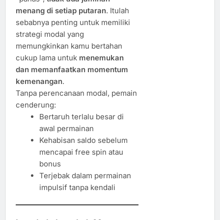
menang di setiap putaran
. Itulah
sebabnya penting untuk memiliki
strategi modal yang
memungkinkan kamu bertahan
cukup lama untuk
menemukan
dan memanfaatkan momentum
kemenangan
.
Tanpa perencanaan modal, pemain
cenderung:
Bertaruh terlalu besar di
awal permainan
Kehabisan saldo sebelum
mencapai free spin atau
bonus
Terjebak dalam permainan
impulsif tanpa kendali