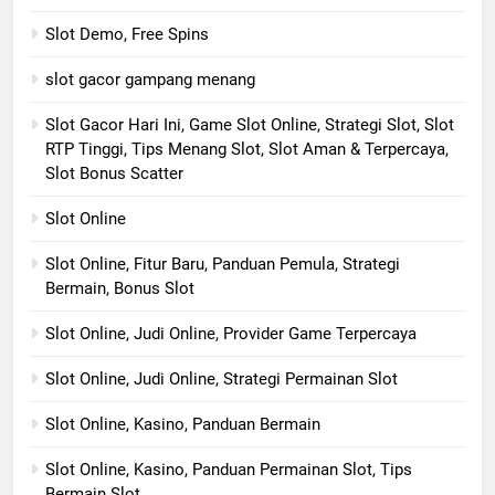
Slot Demo, Free Spins
slot gacor gampang menang
Slot Gacor Hari Ini, Game Slot Online, Strategi Slot, Slot
RTP Tinggi, Tips Menang Slot, Slot Aman & Terpercaya,
Slot Bonus Scatter
Slot Online
Slot Online, Fitur Baru, Panduan Pemula, Strategi
Bermain, Bonus Slot
Slot Online, Judi Online, Provider Game Terpercaya
Slot Online, Judi Online, Strategi Permainan Slot
Slot Online, Kasino, Panduan Bermain
Slot Online, Kasino, Panduan Permainan Slot, Tips
Bermain Slot