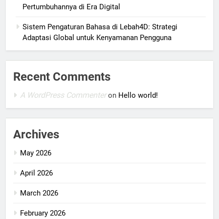
Pertumbuhannya di Era Digital
Sistem Pengaturan Bahasa di Lebah4D: Strategi
Adaptasi Global untuk Kenyamanan Pengguna
Recent Comments
A WordPress Commenter
on
Hello world!
Archives
May 2026
April 2026
March 2026
February 2026