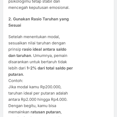
psikologimu tetap stabil dan
mencegah keputusan emosional.
2.
Gunakan Rasio Taruhan yang
Sesuai
Setelah menentukan modal,
sesuaikan nilai taruhan dengan
prinsip
rasio ideal antara saldo
dan taruhan
. Umumnya, pemain
disarankan untuk bertaruh tidak
lebih dari
1–2% dari total saldo per
putaran
.
Contoh:
Jika modal kamu Rp200.000,
taruhan ideal per putaran adalah
antara Rp2.000 hingga Rp4.000.
Dengan begitu, kamu bisa
memainkan
ratusan putaran
,