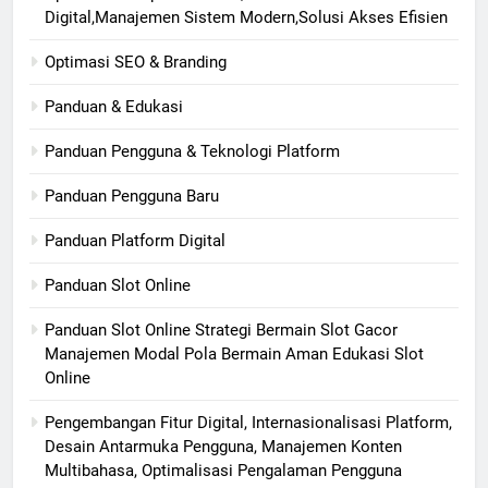
Digital,Manajemen Sistem Modern,Solusi Akses Efisien
Optimasi SEO & Branding
Panduan & Edukasi
Panduan Pengguna & Teknologi Platform
Panduan Pengguna Baru
Panduan Platform Digital
Panduan Slot Online
Panduan Slot Online Strategi Bermain Slot Gacor
Manajemen Modal Pola Bermain Aman Edukasi Slot
Online
Pengembangan Fitur Digital, Internasionalisasi Platform,
Desain Antarmuka Pengguna, Manajemen Konten
Multibahasa, Optimalisasi Pengalaman Pengguna