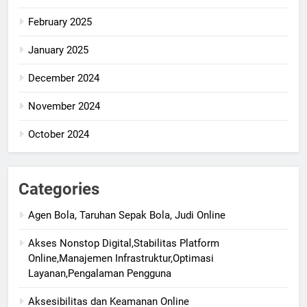
February 2025
January 2025
December 2024
November 2024
October 2024
Categories
Agen Bola, Taruhan Sepak Bola, Judi Online
Akses Nonstop Digital,Stabilitas Platform
Online,Manajemen Infrastruktur,Optimasi
Layanan,Pengalaman Pengguna
Aksesibilitas dan Keamanan Online