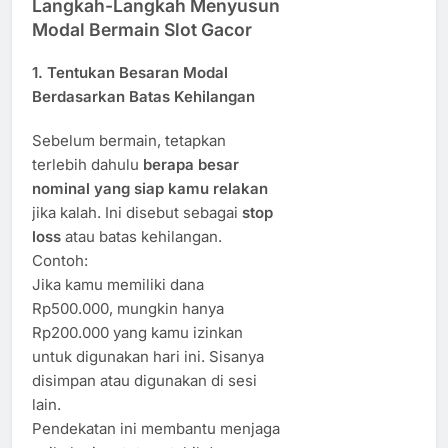
Langkah-Langkah Menyusun
Modal Bermain Slot Gacor
1.
Tentukan Besaran Modal
Berdasarkan Batas Kehilangan
Sebelum bermain, tetapkan
terlebih dahulu
berapa besar
nominal yang siap kamu relakan
jika kalah. Ini disebut sebagai
stop
loss
atau batas kehilangan.
Contoh:
Jika kamu memiliki dana
Rp500.000, mungkin hanya
Rp200.000 yang kamu izinkan
untuk digunakan hari ini. Sisanya
disimpan atau digunakan di sesi
lain.
Pendekatan ini membantu menjaga