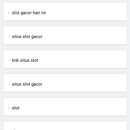
slot gacor hari ini
situs slot gacor
link situs slot
situs slot gacor
slot