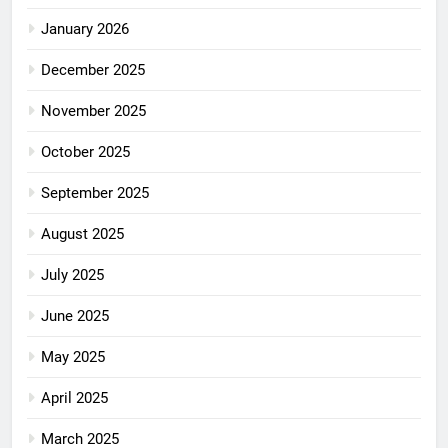
January 2026
December 2025
November 2025
October 2025
September 2025
August 2025
July 2025
June 2025
May 2025
April 2025
March 2025