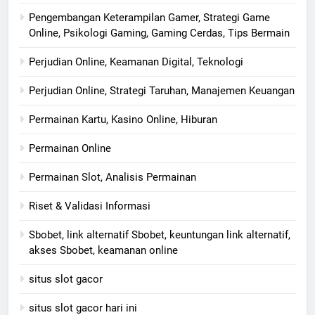
Pengembangan Keterampilan Gamer, Strategi Game
Online, Psikologi Gaming, Gaming Cerdas, Tips Bermain
Perjudian Online, Keamanan Digital, Teknologi
Perjudian Online, Strategi Taruhan, Manajemen Keuangan
Permainan Kartu, Kasino Online, Hiburan
Permainan Online
Permainan Slot, Analisis Permainan
Riset & Validasi Informasi
Sbobet, link alternatif Sbobet, keuntungan link alternatif,
akses Sbobet, keamanan online
situs slot gacor
situs slot gacor hari ini