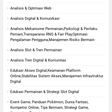
Analisis & Optimasi Web
Analisis Digital & Komunikasi
Analisis Mekanisme Permainan,Psikologi & Perilaku
Pemain,Transparansi RNG & Fair Play,Optimasi
Pengalaman Pengguna,Manajemen Risiko Bermain
Analisis Slot & Tren Permainan
Analisis Tren Digital & Komunitas
Edukasi Akses Digital,Keamanan Platform
Online,Stabilitas Sistem Akses,Manajemen Infrastruktur
Digital
Edukasi Permainan & Strategi Slot Digital
Event Game, Panduan Pokémon, Dunia Fantasi,
Kompetisi Online, Tips Bermain, Strategi Game,