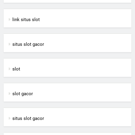
link situs slot
situs slot gacor
slot
slot gacor
situs slot gacor