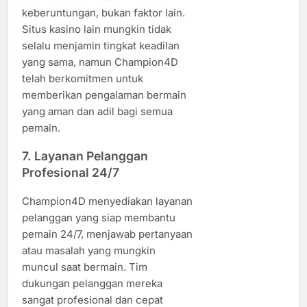
keberuntungan, bukan faktor lain.
Situs kasino lain mungkin tidak
selalu menjamin tingkat keadilan
yang sama, namun Champion4D
telah berkomitmen untuk
memberikan pengalaman bermain
yang aman dan adil bagi semua
pemain.
7.
Layanan Pelanggan
Profesional 24/7
Champion4D menyediakan layanan
pelanggan yang siap membantu
pemain 24/7, menjawab pertanyaan
atau masalah yang mungkin
muncul saat bermain. Tim
dukungan pelanggan mereka
sangat profesional dan cepat