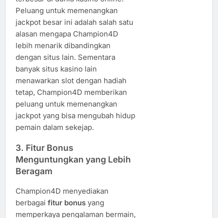
Peluang untuk memenangkan
jackpot besar ini adalah salah satu
alasan mengapa Champion4D
lebih menarik dibandingkan
dengan situs lain. Sementara
banyak situs kasino lain
menawarkan slot dengan hadiah
tetap, Champion4D memberikan
peluang untuk memenangkan
jackpot yang bisa mengubah hidup
pemain dalam sekejap.
3.
Fitur Bonus
Menguntungkan yang Lebih
Beragam
Champion4D menyediakan
berbagai
fitur bonus
yang
memperkaya pengalaman bermain,