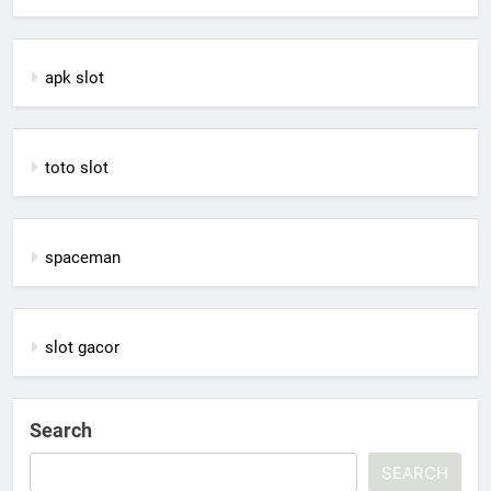
apk slot
toto slot
spaceman
slot gacor
Search
SEARCH