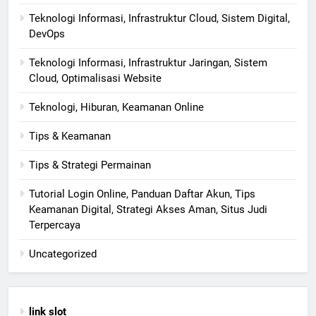
Teknologi Informasi, Infrastruktur Cloud, Sistem Digital,
DevOps
Teknologi Informasi, Infrastruktur Jaringan, Sistem
Cloud, Optimalisasi Website
Teknologi, Hiburan, Keamanan Online
Tips & Keamanan
Tips & Strategi Permainan
Tutorial Login Online, Panduan Daftar Akun, Tips
Keamanan Digital, Strategi Akses Aman, Situs Judi
Terpercaya
Uncategorized
link slot