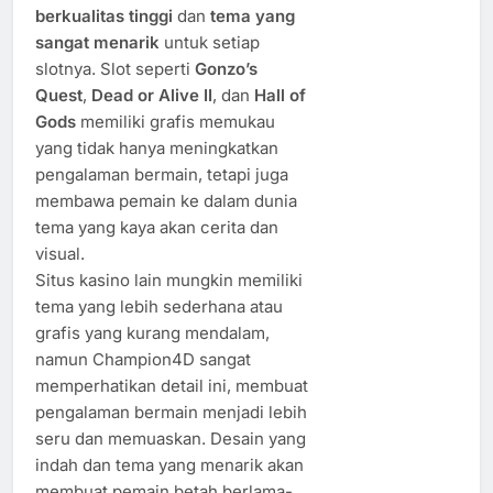
berkualitas tinggi
dan
tema yang
sangat menarik
untuk setiap
slotnya. Slot seperti
Gonzo’s
Quest
,
Dead or Alive II
, dan
Hall of
Gods
memiliki grafis memukau
yang tidak hanya meningkatkan
pengalaman bermain, tetapi juga
membawa pemain ke dalam dunia
tema yang kaya akan cerita dan
visual.
Situs kasino lain mungkin memiliki
tema yang lebih sederhana atau
grafis yang kurang mendalam,
namun Champion4D sangat
memperhatikan detail ini, membuat
pengalaman bermain menjadi lebih
seru dan memuaskan. Desain yang
indah dan tema yang menarik akan
membuat pemain betah berlama-