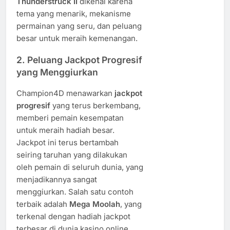
Thunderstruck II
dikenal karena
tema yang menarik, mekanisme
permainan yang seru, dan peluang
besar untuk meraih kemenangan.
2.
Peluang Jackpot Progresif
yang Menggiurkan
Champion4D menawarkan
jackpot
progresif
yang terus berkembang,
memberi pemain kesempatan
untuk meraih hadiah besar.
Jackpot ini terus bertambah
seiring taruhan yang dilakukan
oleh pemain di seluruh dunia, yang
menjadikannya sangat
menggiurkan. Salah satu contoh
terbaik adalah
Mega Moolah
, yang
terkenal dengan hadiah jackpot
terbesar di dunia kasino online.