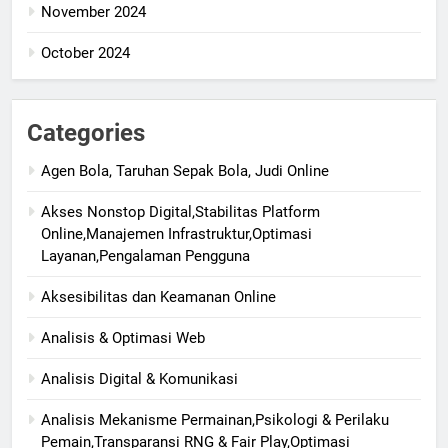
November 2024
October 2024
Categories
Agen Bola, Taruhan Sepak Bola, Judi Online
Akses Nonstop Digital,Stabilitas Platform
Online,Manajemen Infrastruktur,Optimasi
Layanan,Pengalaman Pengguna
Aksesibilitas dan Keamanan Online
Analisis & Optimasi Web
Analisis Digital & Komunikasi
Analisis Mekanisme Permainan,Psikologi & Perilaku
Pemain,Transparansi RNG & Fair Play,Optimasi