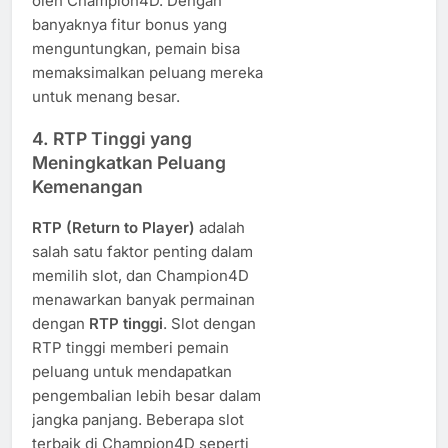
oleh Champion4D. Dengan
banyaknya fitur bonus yang
menguntungkan, pemain bisa
memaksimalkan peluang mereka
untuk menang besar.
4.
RTP Tinggi yang
Meningkatkan Peluang
Kemenangan
RTP (Return to Player)
adalah
salah satu faktor penting dalam
memilih slot, dan Champion4D
menawarkan banyak permainan
dengan
RTP tinggi
. Slot dengan
RTP tinggi memberi pemain
peluang untuk mendapatkan
pengembalian lebih besar dalam
jangka panjang. Beberapa slot
terbaik di Champion4D seperti