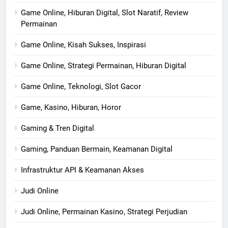
Game Online, Hiburan Digital, Slot Naratif, Review
Permainan
Game Online, Kisah Sukses, Inspirasi
Game Online, Strategi Permainan, Hiburan Digital
Game Online, Teknologi, Slot Gacor
Game, Kasino, Hiburan, Horor
Gaming & Tren Digital
Gaming, Panduan Bermain, Keamanan Digital
Infrastruktur API & Keamanan Akses
Judi Online
Judi Online, Permainan Kasino, Strategi Perjudian