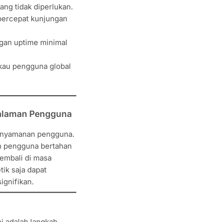
ng tidak diperlukan.
ercepat kunjungan
an uptime minimal
au pengguna global
galaman Pengguna
kenyamanan pengguna.
n pengguna bertahan
kembali di masa
ik saja dapat
ignifikan.
ni adalah langkah