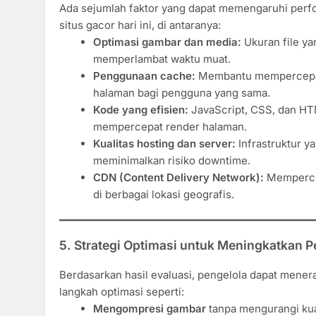
Ada sejumlah faktor yang dapat memengaruhi perf
situs gacor hari ini, di antaranya:
Optimasi gambar dan media:
Ukuran file ya
memperlambat waktu muat.
Penggunaan cache:
Membantu mempercepat
halaman bagi pengguna yang sama.
Kode yang efisien:
JavaScript, CSS, dan HT
mempercepat render halaman.
Kualitas hosting dan server:
Infrastruktur y
meminimalkan risiko downtime.
CDN (Content Delivery Network):
Mempercep
di berbagai lokasi geografis.
5. Strategi Optimasi untuk Meningkatkan 
Berdasarkan hasil evaluasi, pengelola dapat mener
langkah optimasi seperti:
Mengompresi gambar
tanpa mengurangi kua