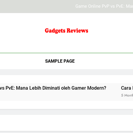
Game Online PvP vs PvE: Ma
Cara Login Tiara4D dengan Cepat 
Industri Gaming dan Teknologi yang Me
gets Reviews
Informasi Lengkap LAE13
eviews Menyajikan Ulasan Terbaru Dan Terpercaya Tentang Gadg
Game Online PvP vs PvE: Ma
SAMPLE PAGE
Cara Login Tiara4D dengan Cepat 
Industri Gaming dan Teknologi yang Me
a Lebih Diminati oleh Gamer Modern?
Cara Login Tiara
5 Months Ago