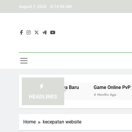
Skip
August 7, 2026
8:14:55 AM
to
content
Gad
Gadgets R
atif untuk Pengguna Baru
Game Online PvP vs PvE: Man
4 Months Ago
HEADLINES
Home
kecepatan website