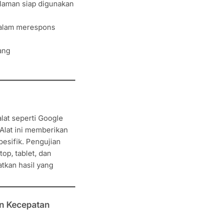
laman siap digunakan
alam merespons
ang
lat seperti Google
Alat ini memberikan
esifik. Pengujian
op, tablet, dan
tkan hasil yang
n Kecepatan