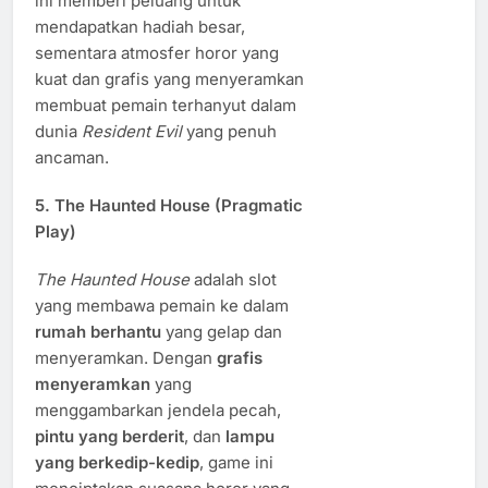
ini memberi peluang untuk
mendapatkan hadiah besar,
sementara atmosfer horor yang
kuat dan grafis yang menyeramkan
membuat pemain terhanyut dalam
dunia
Resident Evil
yang penuh
ancaman.
5.
The Haunted House (Pragmatic
Play)
The Haunted House
adalah slot
yang membawa pemain ke dalam
rumah berhantu
yang gelap dan
menyeramkan. Dengan
grafis
menyeramkan
yang
menggambarkan jendela pecah,
pintu yang berderit
, dan
lampu
yang berkedip-kedip
, game ini