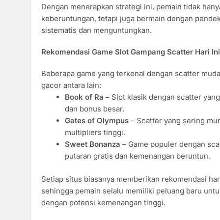
Dengan menerapkan strategi ini, pemain tidak han
keberuntungan, tetapi juga bermain dengan pendek
sistematis dan menguntungkan.
Rekomendasi Game Slot Gampang Scatter Hari Ini
Beberapa game yang terkenal dengan scatter mudah
gacor antara lain:
Book of Ra
– Slot klasik dengan scatter yan
dan bonus besar.
Gates of Olympus
– Scatter yang sering mu
multipliers tinggi.
Sweet Bonanza
– Game populer dengan sca
putaran gratis dan kemenangan beruntun.
Setiap situs biasanya memberikan rekomendasi har
sehingga pemain selalu memiliki peluang baru un
dengan potensi kemenangan tinggi.