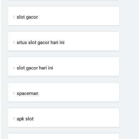
slot gacor
situs slot gacor hari ini
slot gacor hari ini
spaceman
apk slot