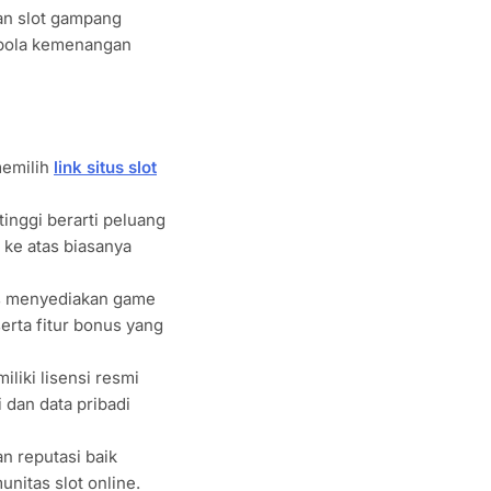
an slot gampang
l pola kemenangan
memilih
link situs slot
tinggi berarti peluang
ke atas biasanya
us menyediakan game
rta fitur bonus yang
iliki lisensi resmi
 dan data pribadi
n reputasi baik
nitas slot online.