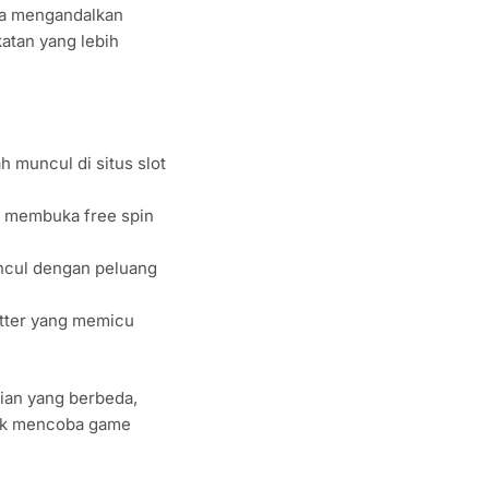
ya mengandalkan
atan yang lebih
 muncul di situs slot
g membuka free spin
ncul dengan peluang
tter yang memicu
ian yang berbeda,
tuk mencoba game