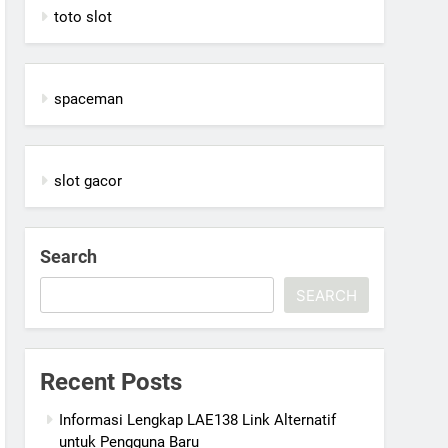
toto slot
spaceman
slot gacor
Search
SEARCH
Recent Posts
Informasi Lengkap LAE138 Link Alternatif
untuk Pengguna Baru