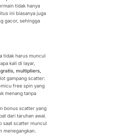
ermain tidak hanya
tus ini biasanya juga
g gacor, sehingga
a tidak harus muncul
a kali di layar,
ratis, multipliers,
lot gampang scatter:
micu free spin yang
uk menang tanpa
 bonus scatter yang
at dari taruhan awal.
o saat scatter muncul
an menegangkan.