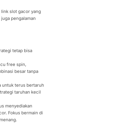
link slot gacor yang
i juga pengalaman
tegi tetap bisa
cu free spin,
binasi besar tanpa
 untuk terus bertaruh
trategi taruhan kecil
tus menyediakan
or. Fokus bermain di
 menang.