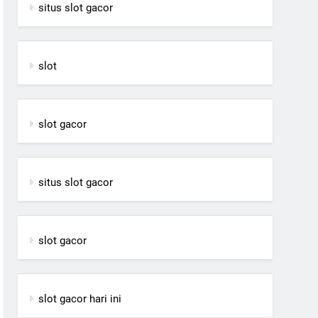
situs slot gacor
slot
slot gacor
situs slot gacor
slot gacor
slot gacor hari ini