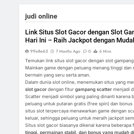
judi online
Link Situs Slot Gacor dengan Slot G
Hari Ini – Raih Jackpot dengan Muda
99e8e63
7 Months Ago
0
6 Mins
Temukan link situs slot gacor dengan slot gampang s
Mainkan game dengan peluang menang tinggi dan 
bermain yang seru serta aman.
Dalam dunia slot online, menemukan situs yang m
slot gacor
dengan fitur
gampang scatter
menjadi d
Scatter menjadi simbol yang paling dinanti karena
peluang untuk putaran gratis (free spin) dan bonus b
situs slot terpercaya menawarkan game dengan sc
keluar, sehingga peluang untuk meraih jackpot sema
Situs slot gacor biasanya dikenal karena beberapa 
tinggi, permainan stabil, dan bonus yang mudah d