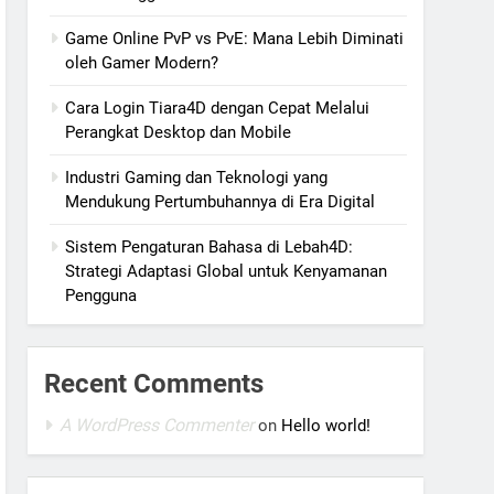
Game Online PvP vs PvE: Mana Lebih Diminati
oleh Gamer Modern?
Cara Login Tiara4D dengan Cepat Melalui
Perangkat Desktop dan Mobile
Industri Gaming dan Teknologi yang
Mendukung Pertumbuhannya di Era Digital
Sistem Pengaturan Bahasa di Lebah4D:
Strategi Adaptasi Global untuk Kenyamanan
Pengguna
Recent Comments
A WordPress Commenter
on
Hello world!