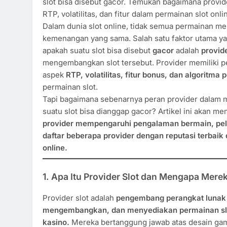
slot bisa disebut gacor. Temukan bagaimana prov
RTP, volatilitas, dan fitur dalam permainan slot onli
Dalam dunia slot online, tidak semua permainan me
kemenangan yang sama. Salah satu faktor utama 
apakah suatu slot bisa disebut
gacor
adalah
provid
mengembangkan slot tersebut. Provider memiliki 
aspek
RTP, volatilitas, fitur bonus, dan algoritm
permainan slot.
Tapi bagaimana sebenarnya peran provider dalam
suatu slot bisa dianggap gacor? Artikel ini akan 
provider mempengaruhi pengalaman bermain, pel
daftar beberapa provider dengan reputasi terbaik d
online.
1. Apa Itu Provider Slot dan Mengapa Mere
Provider slot adalah
pengembang perangkat lunak
mengembangkan, dan menyediakan permainan slo
kasino.
Mereka bertanggung jawab atas desain ga