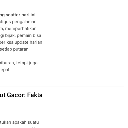
g scatter hari ini
aligus pengalaman
ya, memperhatikan
i bijak, pemain bisa
eriksa update harian
setiap putaran
iburan, tetapi juga
epat.
ot Gacor: Fakta
tukan apakah suatu