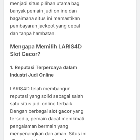
menjadi situs pilihan utama bagi
banyak pemain judi online dan
bagaimana situs ini memastikan
pembayaran jackpot yang cepat
dan tanpa hambatan.
Mengapa Memilih LARIS4D
Slot Gacor?
1.
Reputasi Terpercaya dalam
Industri Judi Online
LARIS4D telah membangun
reputasi yang solid sebagai salah
satu situs judi online terbaik.
Dengan berbagai
slot gacor
yang
tersedia, pemain dapat menikmati
pengalaman bermain yang
menyenangkan dan aman. Situs ini