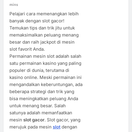
mins
Pelajari cara memenangkan lebih
banyak dengan slot gacor!
Temukan tips dan trik jitu untuk
memaksimalkan peluang menang
besar dan raih jackpot di mesin
slot favorit Anda.
Permainan mesin slot adalah salah
satu permainan kasino yang paling
populer di dunia, terutama di
kasino online. Meski permainan ini
mengandalkan keberuntungan, ada
beberapa strategi dan trik yang
bisa meningkatkan peluang Anda
untuk menang besar. Salah
satunya adalah memanfaatkan
mesin
slot gacor
. Slot gacor, yang
merujuk pada mesin
slot
dengan