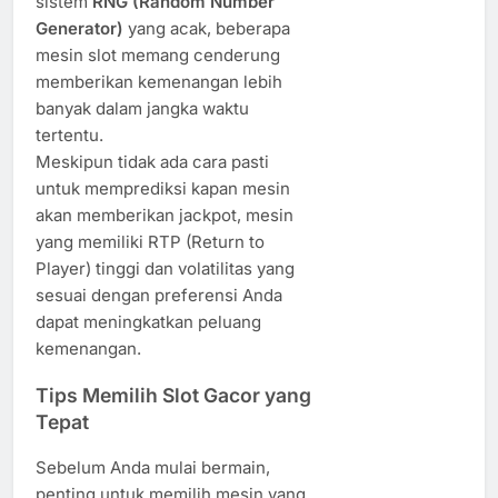
sistem
RNG (Random Number
Generator)
yang acak, beberapa
mesin slot memang cenderung
memberikan kemenangan lebih
banyak dalam jangka waktu
tertentu.
Meskipun tidak ada cara pasti
untuk memprediksi kapan mesin
akan memberikan jackpot, mesin
yang memiliki RTP (Return to
Player) tinggi dan volatilitas yang
sesuai dengan preferensi Anda
dapat meningkatkan peluang
kemenangan.
Tips Memilih Slot Gacor yang
Tepat
Sebelum Anda mulai bermain,
penting untuk memilih mesin yang