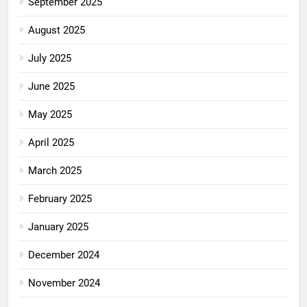
September 2025
August 2025
July 2025
June 2025
May 2025
April 2025
March 2025
February 2025
January 2025
December 2024
November 2024