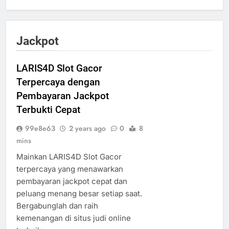
Jackpot
LARIS4D Slot Gacor
Terpercaya dengan
Pembayaran Jackpot
Terbukti Cepat
99e8e63
2 years ago
0
8
mins
Mainkan LARIS4D Slot Gacor
terpercaya yang menawarkan
pembayaran jackpot cepat dan
peluang menang besar setiap saat.
Bergabunglah dan raih
kemenangan di situs judi online