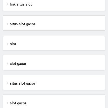
link situs slot
situs slot gacor
slot
slot gacor
situs slot gacor
slot gacor