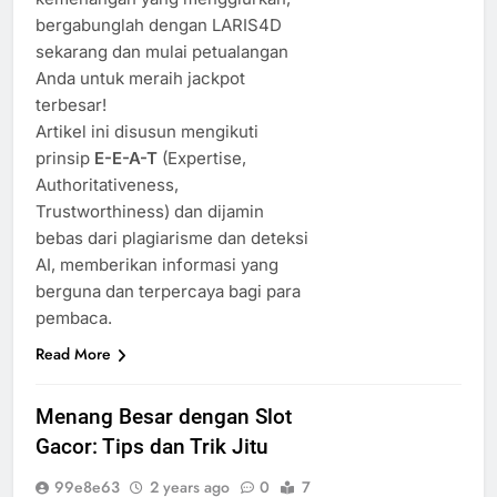
bergabunglah dengan LARIS4D
sekarang dan mulai petualangan
Anda untuk meraih jackpot
terbesar!
Artikel ini disusun mengikuti
prinsip
E-E-A-T
(Expertise,
Authoritativeness,
Trustworthiness) dan dijamin
bebas dari plagiarisme dan deteksi
AI, memberikan informasi yang
berguna dan terpercaya bagi para
pembaca.
Read More
Menang Besar dengan Slot
Gacor: Tips dan Trik Jitu
99e8e63
2 years ago
0
7