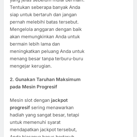
Tentukan seberapa banyak Anda
siap untuk bertaruh dan jangan
pernah melebihi batas tersebut.
Mengelola anggaran dengan baik
akan memungkinkan Anda untuk
bermain lebih lama dan
meningkatkan peluang Anda untuk
menang besar tanpa terburu-buru
mengejar kerugian.
2.
Gunakan Taruhan Maksimum
pada Mesin Progresif
Mesin slot dengan
jackpot
progresif
sering menawarkan
hadiah yang sangat besar, tetapi
untuk memenuhi syarat
mendapatkan jackpot tersebut,
Anda biasanya harus bertaruh