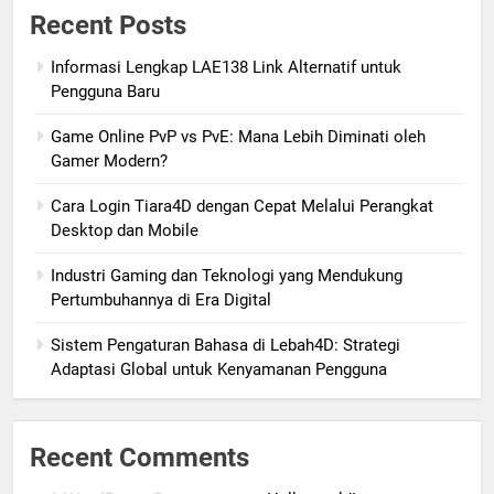
Recent Posts
Informasi Lengkap LAE138 Link Alternatif untuk
Pengguna Baru
Game Online PvP vs PvE: Mana Lebih Diminati oleh
Gamer Modern?
Cara Login Tiara4D dengan Cepat Melalui Perangkat
Desktop dan Mobile
Industri Gaming dan Teknologi yang Mendukung
Pertumbuhannya di Era Digital
Sistem Pengaturan Bahasa di Lebah4D: Strategi
Adaptasi Global untuk Kenyamanan Pengguna
Recent Comments