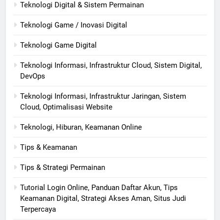
Teknologi Digital & Sistem Permainan
Teknologi Game / Inovasi Digital
Teknologi Game Digital
Teknologi Informasi, Infrastruktur Cloud, Sistem Digital,
DevOps
Teknologi Informasi, Infrastruktur Jaringan, Sistem
Cloud, Optimalisasi Website
Teknologi, Hiburan, Keamanan Online
Tips & Keamanan
Tips & Strategi Permainan
Tutorial Login Online, Panduan Daftar Akun, Tips
Keamanan Digital, Strategi Akses Aman, Situs Judi
Terpercaya