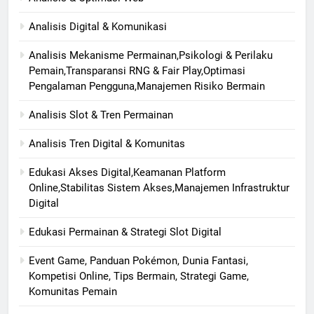
Analisis Digital & Komunikasi
Analisis Mekanisme Permainan,Psikologi & Perilaku
Pemain,Transparansi RNG & Fair Play,Optimasi
Pengalaman Pengguna,Manajemen Risiko Bermain
Analisis Slot & Tren Permainan
Analisis Tren Digital & Komunitas
Edukasi Akses Digital,Keamanan Platform
Online,Stabilitas Sistem Akses,Manajemen Infrastruktur
Digital
Edukasi Permainan & Strategi Slot Digital
Event Game, Panduan Pokémon, Dunia Fantasi,
Kompetisi Online, Tips Bermain, Strategi Game,
Komunitas Pemain