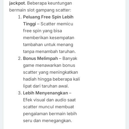
jackpot
. Beberapa keuntungan
bermain slot gampang scatter:
Peluang Free Spin Lebih
Tinggi
– Scatter memicu
free spin yang bisa
memberikan kesempatan
tambahan untuk menang
tanpa menambah taruhan.
Bonus Melimpah
– Banyak
game menawarkan bonus
scatter yang meningkatkan
hadiah hingga beberapa kali
lipat dari taruhan awal.
Lebih Menyenangkan
–
Efek visual dan audio saat
scatter muncul membuat
pengalaman bermain lebih
seru dan menegangkan.