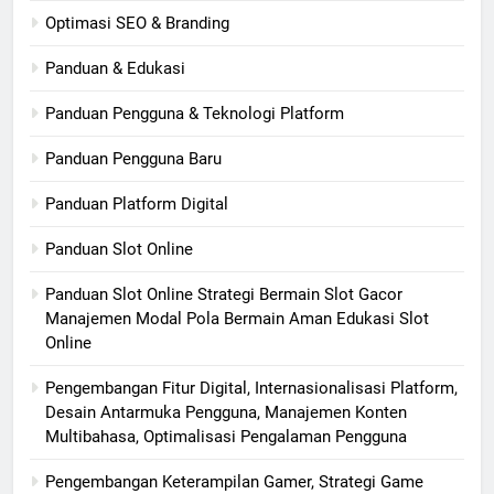
Optimasi SEO & Branding
Panduan & Edukasi
Panduan Pengguna & Teknologi Platform
Panduan Pengguna Baru
Panduan Platform Digital
Panduan Slot Online
Panduan Slot Online Strategi Bermain Slot Gacor
Manajemen Modal Pola Bermain Aman Edukasi Slot
Online
Pengembangan Fitur Digital, Internasionalisasi Platform,
Desain Antarmuka Pengguna, Manajemen Konten
Multibahasa, Optimalisasi Pengalaman Pengguna
Pengembangan Keterampilan Gamer, Strategi Game