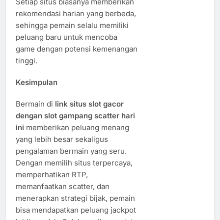
Setiap situs biasanya memberikan
rekomendasi harian yang berbeda,
sehingga pemain selalu memiliki
peluang baru untuk mencoba
game dengan potensi kemenangan
tinggi.
Kesimpulan
Bermain di
link situs slot gacor
dengan slot gampang scatter hari
ini
memberikan peluang menang
yang lebih besar sekaligus
pengalaman bermain yang seru.
Dengan memilih situs terpercaya,
memperhatikan RTP,
memanfaatkan scatter, dan
menerapkan strategi bijak, pemain
bisa mendapatkan peluang jackpot