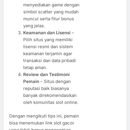
menyediakan game dengan
simbol scatter yang mudah
muncul serta fitur bonus
yang jelas.
Keamanan dan Lisensi
–
Pilih situs yang memiliki
lisensi resmi dan sistem
keamanan terjamin agar
transaksi dan data pribadi
tetap aman.
Review dan Testimoni
Pemain
– Situs dengan
reputasi baik biasanya
banyak direkomendasikan
oleh komunitas slot online.
Dengan mengikuti tips ini, pemain
bisa menemukan link slot gacor
yang tidak hanya menawarkan