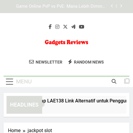
Skip
Cara Login Tiara4D dengan Cepat Melalui
to
Perangkat Desktop dan Mobile
content
Industri Gaming dan Teknologi yang Mendukung
Pertumbuhannya di Era Digital
Informasi Lengkap LAE138 Link Alternatif untuk
Pengguna Baru
Game Online PvP vs PvE: Mana Lebih Diminati
oleh Gamer Modern?
Gadgets
Gadgets Reviews Menyajikan Ulasan
Cara Login Tiara4D dengan Cepat Melalui
NEWSLETTER
RANDOM NEWS
Perangkat Desktop dan Mobile
Reviews
Terbaru Dan Terpercaya Tentang Gadget
Industri Gaming dan Teknologi yang Mendukung
Dan Teknologi Terkini.
Pertumbuhannya di Era Digital
MENU
Informasi Lengkap LAE138 Link Alternatif untuk Pengguna Bar
HEADLINES
3 Months Ago
Home
jackpot slot