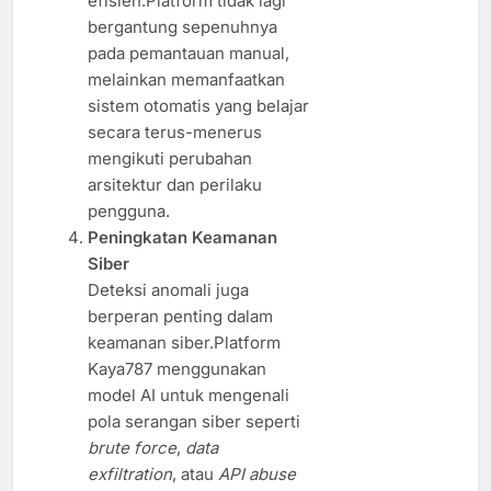
efisien.Platform tidak lagi
bergantung sepenuhnya
pada pemantauan manual,
melainkan memanfaatkan
sistem otomatis yang belajar
secara terus-menerus
mengikuti perubahan
arsitektur dan perilaku
pengguna.
Peningkatan Keamanan
Siber
Deteksi anomali juga
berperan penting dalam
keamanan siber.Platform
Kaya787 menggunakan
model AI untuk mengenali
pola serangan siber seperti
brute force
,
data
exfiltration
, atau
API abuse