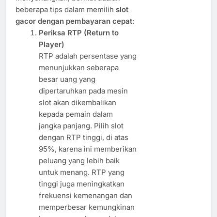
beberapa tips dalam memilih
slot
gacor dengan pembayaran cepat
:
Periksa RTP (Return to
Player)
RTP adalah persentase yang
menunjukkan seberapa
besar uang yang
dipertaruhkan pada mesin
slot akan dikembalikan
kepada pemain dalam
jangka panjang. Pilih slot
dengan RTP tinggi, di atas
95%, karena ini memberikan
peluang yang lebih baik
untuk menang. RTP yang
tinggi juga meningkatkan
frekuensi kemenangan dan
memperbesar kemungkinan