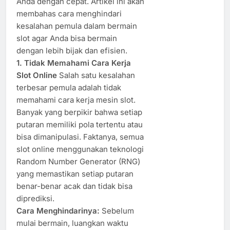
Anda dengan cepat. Artikel ini akan
membahas cara menghindari
kesalahan pemula dalam bermain
slot agar Anda bisa bermain
dengan lebih bijak dan efisien.
1. Tidak Memahami Cara Kerja
Slot Online
Salah satu kesalahan
terbesar pemula adalah tidak
memahami cara kerja mesin slot.
Banyak yang berpikir bahwa setiap
putaran memiliki pola tertentu atau
bisa dimanipulasi. Faktanya, semua
slot online menggunakan teknologi
Random Number Generator (RNG)
yang memastikan setiap putaran
benar-benar acak dan tidak bisa
diprediksi.
Cara Menghindarinya:
Sebelum
mulai bermain, luangkan waktu