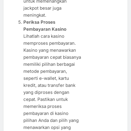
untuk memenangkan
jackpot besar juga
meningkat.
Periksa Proses
Pembayaran Kasino
Lihatlah cara kasino
memproses pembayaran.
Kasino yang menawarkan
pembayaran cepat biasanya
memiliki pilihan berbagai
metode pembayaran,
seperti e-wallet, kartu
kredit, atau transfer bank
yang diproses dengan
cepat. Pastikan untuk
memeriksa proses
pembayaran di kasino
pilihan Anda dan pilih yang
menawarkan opsi yang