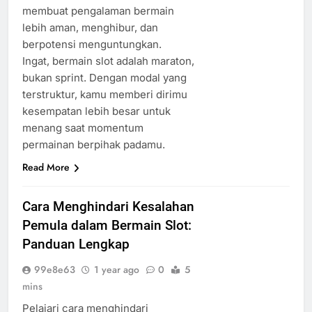
membuat pengalaman bermain
lebih aman, menghibur, dan
berpotensi menguntungkan.
Ingat, bermain slot adalah maraton,
bukan sprint. Dengan modal yang
terstruktur, kamu memberi dirimu
kesempatan lebih besar untuk
menang saat momentum
permainan berpihak padamu.
Read More
Cara Menghindari Kesalahan
Pemula dalam Bermain Slot:
Panduan Lengkap
99e8e63
1 year ago
0
5
mins
Pelajari cara menghindari