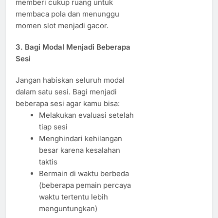
memberi cukup ruang untuk
membaca pola dan menunggu
momen slot menjadi gacor.
3.
Bagi Modal Menjadi Beberapa
Sesi
Jangan habiskan seluruh modal
dalam satu sesi. Bagi menjadi
beberapa sesi agar kamu bisa:
Melakukan evaluasi setelah
tiap sesi
Menghindari kehilangan
besar karena kesalahan
taktis
Bermain di waktu berbeda
(beberapa pemain percaya
waktu tertentu lebih
menguntungkan)