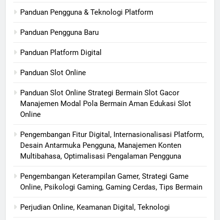
Panduan Pengguna & Teknologi Platform
Panduan Pengguna Baru
Panduan Platform Digital
Panduan Slot Online
Panduan Slot Online Strategi Bermain Slot Gacor
Manajemen Modal Pola Bermain Aman Edukasi Slot
Online
Pengembangan Fitur Digital, Internasionalisasi Platform,
Desain Antarmuka Pengguna, Manajemen Konten
Multibahasa, Optimalisasi Pengalaman Pengguna
Pengembangan Keterampilan Gamer, Strategi Game
Online, Psikologi Gaming, Gaming Cerdas, Tips Bermain
Perjudian Online, Keamanan Digital, Teknologi