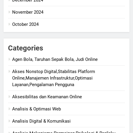
December 2024
November 2024
October 2024
Categories
Agen Bola, Taruhan Sepak Bola, Judi Online
Akses Nonstop Digital,Stabilitas Platform
Online,Manajemen Infrastruktur,Optimasi
Layanan,Pengalaman Pengguna
Aksesibilitas dan Keamanan Online
Analisis & Optimasi Web
Analisis Digital & Komunikasi