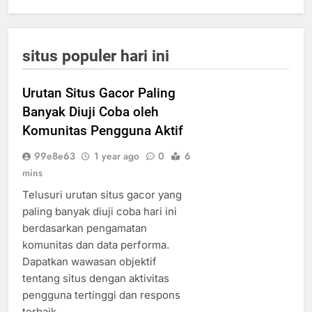
situs populer hari ini
Urutan Situs Gacor Paling
Banyak Diuji Coba oleh
Komunitas Pengguna Aktif
99e8e63
1 year ago
0
6
mins
Telusuri urutan situs gacor yang
paling banyak diuji coba hari ini
berdasarkan pengamatan
komunitas dan data performa.
Dapatkan wawasan objektif
tentang situs dengan aktivitas
pengguna tertinggi dan respons
terbaik.