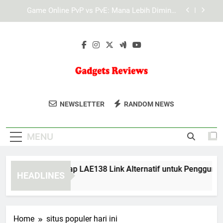
Skip
Cara Login Tiara4D dengan Cepat Melalui
to
Perangkat Desktop dan Mobile
content
Industri Gaming dan Teknologi yang Mendukung
Pertumbuhannya di Era Digital
Informasi Lengkap LAE138 Link Alternatif untuk
Pengguna Baru
Game Online PvP vs PvE: Mana Lebih Diminati
oleh Gamer Modern?
Gadgets
Gadgets Reviews Menyajikan Ulasan
Cara Login Tiara4D dengan Cepat Melalui
NEWSLETTER
RANDOM NEWS
Perangkat Desktop dan Mobile
Reviews
Terbaru Dan Terpercaya Tentang Gadget
Industri Gaming dan Teknologi yang Mendukung
Dan Teknologi Terkini.
Pertumbuhannya di Era Digital
MENU
Informasi Lengkap LAE138 Link Alternatif untuk Pengguna Bar
HEADLINES
 Months Ago
Home
situs populer hari ini