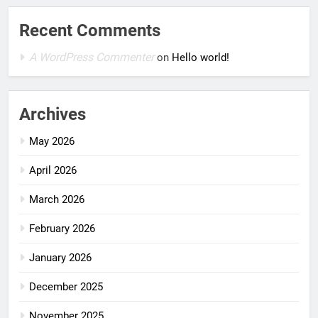
Recent Comments
A WordPress Commenter
on
Hello world!
Archives
May 2026
April 2026
March 2026
February 2026
January 2026
December 2025
November 2025