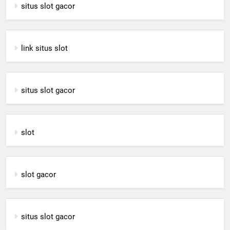
situs slot gacor
link situs slot
situs slot gacor
slot
slot gacor
situs slot gacor