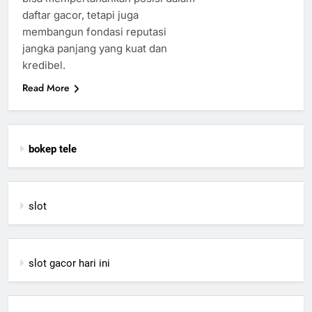
daftar gacor, tetapi juga
membangun fondasi reputasi
jangka panjang yang kuat dan
kredibel.
Read More
bokep tele
slot
slot gacor hari ini