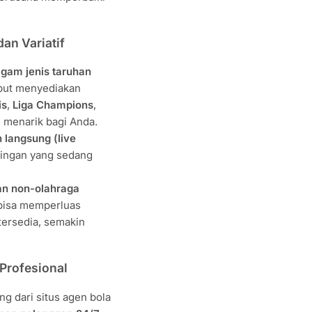
an Variatif
gam jenis taruhan
ebut menyediakan
is
,
Liga Champions
,
n menarik bagi Anda.
 langsung (live
dingan yang sedang
an non-olahraga
 bisa memperluas
tersedia, semakin
Profesional
ng dari situs agen bola