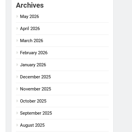
Archives
May 2026
April 2026
March 2026
February 2026
January 2026
December 2025
November 2025
October 2025
September 2025
August 2025