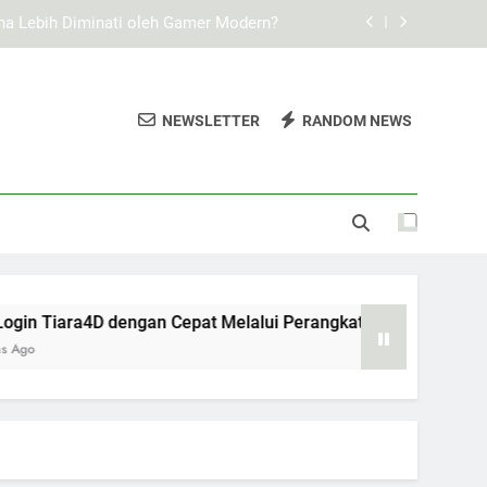
na Lebih Diminati oleh Gamer Modern?
Melalui Perangkat Desktop dan Mobile
ndukung Pertumbuhannya di Era Digital
NEWSLETTER
RANDOM NEWS
8 Link Alternatif untuk Pengguna Baru
et Dan Teknologi Terkini.
na Lebih Diminati oleh Gamer Modern?
Melalui Perangkat Desktop dan Mobile
ndukung Pertumbuhannya di Era Digital
D dengan Cepat Melalui Perangkat Desktop dan Mobile
I
5