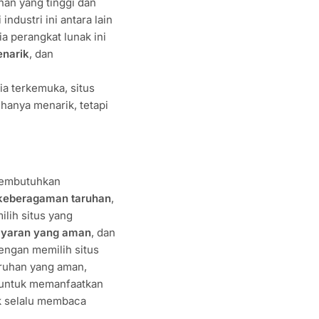
nan yang tinggi dan
industri ini antara lain
ia perangkat lunak ini
enarik
, dan
a terkemuka, situs
hanya menarik, tetapi
membutuhkan
keberagaman taruhan
,
ilih situs yang
yaran yang aman
, dan
engan memilih situs
ruhan yang aman,
untuk memanfaatkan
k selalu membaca