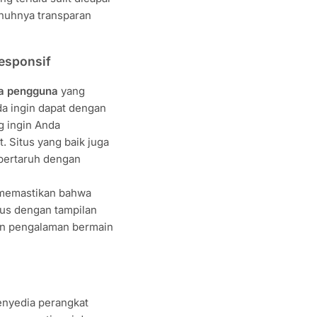
enuhnya transparan
esponsif
a pengguna
yang
da ingin dapat dengan
g ingin Anda
. Situs yang baik juga
bertaruh dengan
 memastikan bahwa
tus dengan tampilan
kan pengalaman bermain
enyedia perangkat