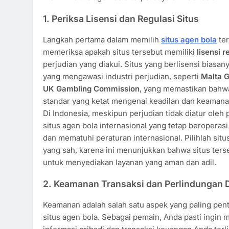
1.
Periksa Lisensi dan Regulasi Situs
Langkah pertama dalam memilih
situs agen bola
ter
memeriksa apakah situs tersebut memiliki
lisensi r
perjudian yang diakui. Situs yang berlisensi biasan
yang mengawasi industri perjudian, seperti
Malta G
UK Gambling Commission
, yang memastikan bah
standar yang ketat mengenai keadilan dan keamana
Di Indonesia, meskipun perjudian tidak diatur oleh
situs agen bola internasional yang tetap beroperasi
dan mematuhi peraturan internasional. Pilihlah situs
yang sah, karena ini menunjukkan bahwa situs ter
untuk menyediakan layanan yang aman dan adil.
2.
Keamanan Transaksi dan Perlindungan 
Keamanan adalah salah satu aspek yang paling pen
situs agen bola. Sebagai pemain, Anda pasti ingin