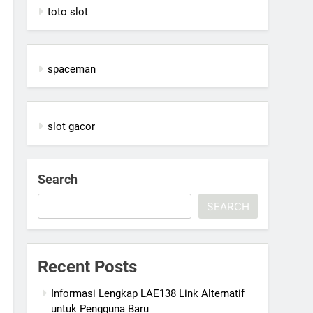
toto slot
spaceman
slot gacor
Search
SEARCH
Recent Posts
Informasi Lengkap LAE138 Link Alternatif
untuk Pengguna Baru