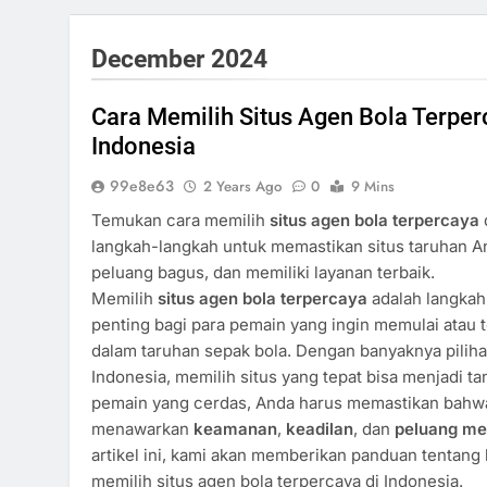
December 2024
Cara Memilih Situs Agen Bola Terper
Indonesia
99e8e63
2 Years Ago
0
9 Mins
Temukan cara memilih
situs agen bola terpercaya
d
langkah-langkah untuk memastikan situs taruhan 
peluang bagus, dan memiliki layanan terbaik.
Memilih
situs agen bola terpercaya
adalah langkah
penting bagi para pemain yang ingin memulai atau t
dalam taruhan sepak bola. Dengan banyaknya piliha
Indonesia, memilih situs yang tepat bisa menjadi t
pemain yang cerdas, Anda harus memastikan bahwa 
menawarkan
keamanan
,
keadilan
, dan
peluang m
artikel ini, kami akan memberikan panduan tentang
memilih situs agen bola terpercaya di Indonesia.