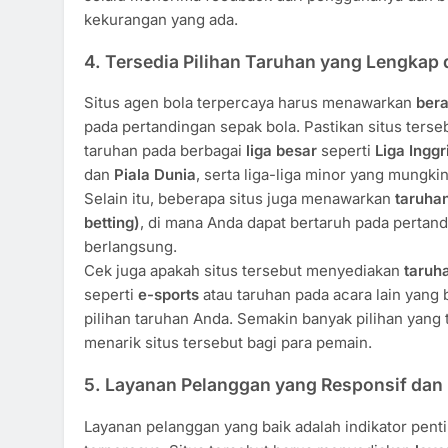
kekurangan yang ada.
4.
Tersedia Pilihan Taruhan yang Lengkap d
Situs agen bola terpercaya harus menawarkan
bera
pada pertandingan sepak bola. Pastikan situs ters
taruhan pada berbagai
liga besar
seperti
Liga Inggr
dan
Piala Dunia
, serta liga-liga minor yang mungki
Selain itu, beberapa situs juga menawarkan
taruhan
betting)
, di mana Anda dapat bertaruh pada pertan
berlangsung.
Cek juga apakah situs tersebut menyediakan
taruh
seperti
e-sports
atau taruhan pada acara lain yang
pilihan taruhan Anda. Semakin banyak pilihan yang 
menarik situs tersebut bagi para pemain.
5.
Layanan Pelanggan yang Responsif dan 
Layanan pelanggan yang baik adalah indikator penti