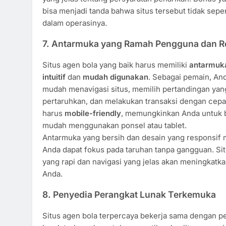
bisa menjadi tanda bahwa situs tersebut tidak sep
dalam operasinya.
7.
Antarmuka yang Ramah Pengguna dan R
Situs agen bola yang baik harus memiliki
antarmuk
intuitif
dan
mudah digunakan
. Sebagai pemain, An
mudah menavigasi situs, memilih pertandingan yan
pertaruhkan, dan melakukan transaksi dengan cepat
harus
mobile-friendly
, memungkinkan Anda untuk 
mudah menggunakan ponsel atau tablet.
Antarmuka yang bersih dan desain yang responsif
Anda dapat fokus pada taruhan tanpa gangguan. Si
yang rapi dan navigasi yang jelas akan meningkat
Anda.
8.
Penyedia Perangkat Lunak Terkemuka
Situs agen bola terpercaya bekerja sama dengan p