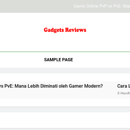
Game Online PvP vs PvE: Ma
Cara Login Tiara4D dengan Cepat 
Industri Gaming dan Teknologi yang Me
gets Reviews
Informasi Lengkap LAE13
eviews Menyajikan Ulasan Terbaru Dan Terpercaya Tentang Gadg
Game Online PvP vs PvE: Ma
SAMPLE PAGE
Cara Login Tiara4D dengan Cepat 
Industri Gaming dan Teknologi yang Me
 Lebih Diminati oleh Gamer Modern?
Cara Login Tiara4
5 Months Ago