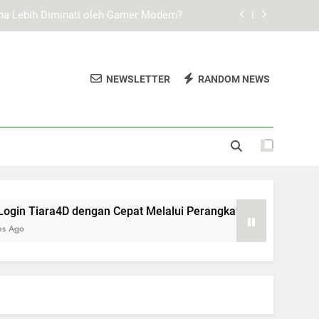
na Lebih Diminati oleh Gamer Modern?
Melalui Perangkat Desktop dan Mobile
ndukung Pertumbuhannya di Era Digital
NEWSLETTER
RANDOM NEWS
8 Link Alternatif untuk Pengguna Baru
et Dan Teknologi Terkini.
na Lebih Diminati oleh Gamer Modern?
Melalui Perangkat Desktop dan Mobile
ndukung Pertumbuhannya di Era Digital
D dengan Cepat Melalui Perangkat Desktop dan Mobile
5