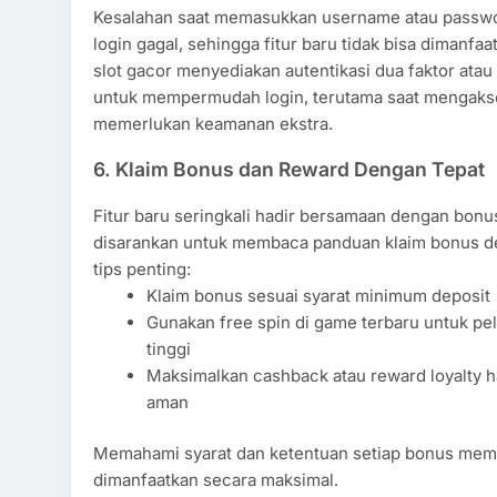
Kesalahan saat memasukkan username atau passw
login gagal, sehingga fitur baru tidak bisa dimanfaa
slot gacor menyediakan autentikasi dua faktor atau f
untuk mempermudah login, terutama saat mengakses
memerlukan keamanan ekstra.
6. Klaim Bonus dan Reward Dengan Tepat
Fitur baru seringkali hadir bersamaan dengan bon
disarankan untuk membaca panduan klaim bonus de
tips penting:
Klaim bonus sesuai syarat minimum deposit
Gunakan free spin di game terbaru untuk pe
tinggi
Maksimalkan cashback atau reward loyalty ha
aman
Memahami syarat dan ketentuan setiap bonus memas
dimanfaatkan secara maksimal.