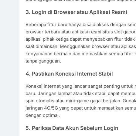
3. Login di Browser atau Aplikasi Resmi
Beberapa fitur baru hanya bisa diakses dengan se
browser terbaru atau aplikasi resmi situs slot gaco
aplikasi pihak ketiga dapat menyebabkan fitur tidak
saat dimainkan. Menggunakan browser atau aplikas
kenyamanan bermain dan memastikan semua fitur b
tanpa gangguan.
4. Pastikan Koneksi Internet Stabil
Koneksi internet yang lancar sangat penting untuk
baru. Jaringan lambat atau tidak stabil dapat membua
spin otomatis atau mini-game gagal berjalan. Gunak
jaringan 4G/5G yang cepat untuk memastikan semua
dengan optimal.
5. Periksa Data Akun Sebelum Login