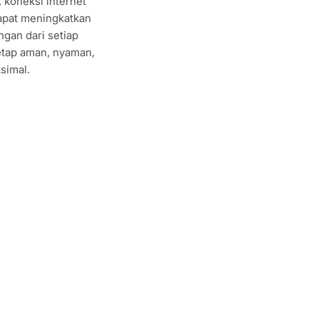
, koneksi internet
dapat meningkatkan
gan dari setiap
etap aman, nyaman,
simal.