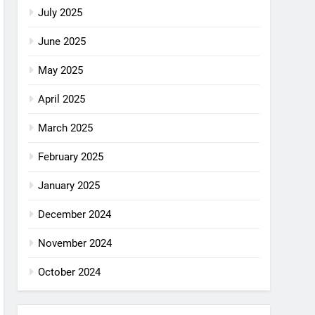
July 2025
June 2025
May 2025
April 2025
March 2025
February 2025
January 2025
December 2024
November 2024
October 2024