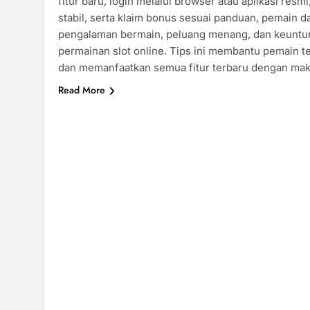
fitur baru, login melalui browser atau aplikasi resmi
stabil, serta klaim bonus sesuai panduan, pemain 
pengalaman bermain, peluang menang, dan keuntun
permainan slot online. Tips ini membantu pemain t
dan memanfaatkan semua fitur terbaru dengan mak
Read More