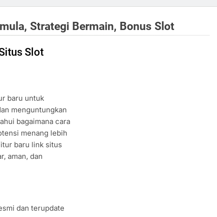
emula, Strategi Bermain, Bonus Slot
itus Slot
ur baru untuk
 dan menguntungkan
ahui bagaimana cara
otensi menang lebih
tur baru link situs
ar, aman, dan
esmi dan terupdate