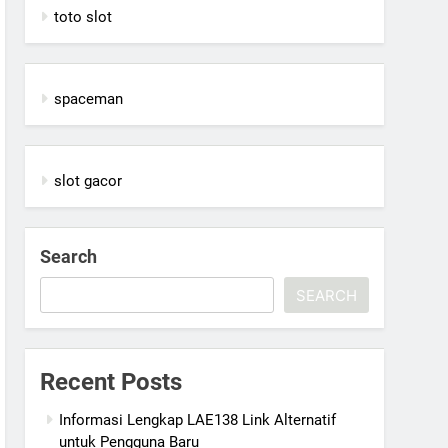
toto slot
spaceman
slot gacor
Search
SEARCH
Recent Posts
Informasi Lengkap LAE138 Link Alternatif
untuk Pengguna Baru