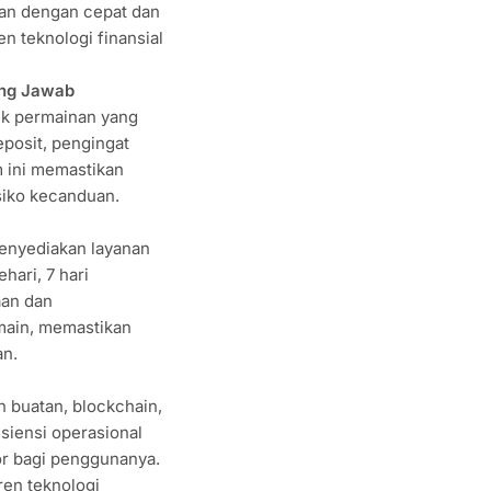
kan dengan cepat dan
n teknologi finansial
ung Jawab
ik permainan yang
eposit, pengingat
m ini memastikan
siko kecanduan.
enyediakan layanan
ari, 7 hari
aan dan
main, memastikan
an.
n buatan, blockchain,
siensi operasional
r bagi penggunanya.
ren teknologi