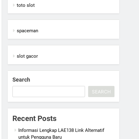
toto slot
spaceman
slot gacor
Search
SEARCH
Recent Posts
Informasi Lengkap LAE138 Link Alternatif
untuk Pengguna Baru