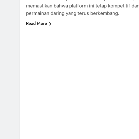
memastikan bahwa platform ini tetap kompetitif dan 
permainan daring yang terus berkembang.
Read More