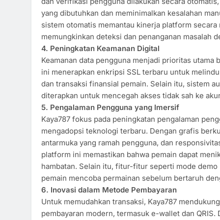
dan verifikasi pengguna dilakukan secara otomatis
yang dibutuhkan dan meminimalkan kesalahan manus
sistem otomatis memantau kinerja platform secara 
memungkinkan deteksi dan penanganan masalah d
4. Peningkatan Keamanan Digital
Keamanan data pengguna menjadi prioritas utama b
ini menerapkan enkripsi SSL terbaru untuk melindun
dan transaksi finansial pemain. Selain itu, sistem a
diterapkan untuk mencegah akses tidak sah ke ak
5. Pengalaman Pengguna yang Imersif
Kaya787 fokus pada peningkatan pengalaman pen
mengadopsi teknologi terbaru. Dengan grafis berkua
antarmuka yang ramah pengguna, dan responsivitas
platform ini memastikan bahwa pemain dapat meni
hambatan. Selain itu, fitur-fitur seperti mode de
pemain mencoba permainan sebelum bertaruh den
6. Inovasi dalam Metode Pembayaran
Untuk memudahkan transaksi, Kaya787 mendukung
pembayaran modern, termasuk e-wallet dan QRIS. 