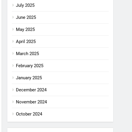
July 2025
June 2025
May 2025
April 2025
March 2025
February 2025
January 2025
December 2024
November 2024
October 2024