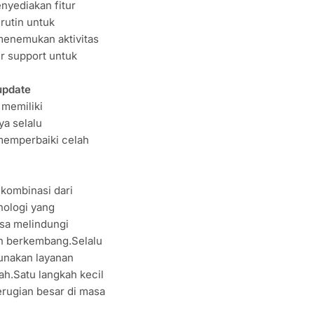
nyediakan fitur
 rutin untuk
menemukan aktivitas
r support untuk
update
 memiliki
ya selalu
 memperbaiki celah
kombinasi dari
nologi yang
isa melindungi
in berkembang.Selalu
unakan layanan
h.Satu langkah kecil
rugian besar di masa