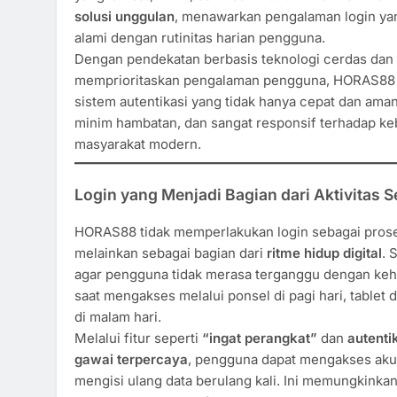
solusi unggulan
, menawarkan pengalaman login ya
alami dengan rutinitas harian pengguna.
Dengan pendekatan berbasis teknologi cerdas dan
memprioritaskan pengalaman pengguna, HORAS88 
sistem autentikasi yang tidak hanya cepat dan aman,
minim hambatan, dan sangat responsif terhadap keb
masyarakat modern.
Login yang Menjadi Bagian dari Aktivitas S
HORAS88 tidak memperlakukan login sebagai prose
melainkan sebagai bagian dari
ritme hidup digital
. 
agar pengguna tidak merasa terganggu dengan keh
saat mengakses melalui ponsel di pagi hari, tablet d
di malam hari.
Melalui fitur seperti
“ingat perangkat”
dan
autenti
gawai terpercaya
, pengguna dapat mengakses aku
mengisi ulang data berulang kali. Ini memungkinka