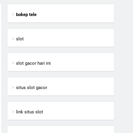
bokep tele
slot
slot gacor hari ini
situs slot gacor
link situs slot