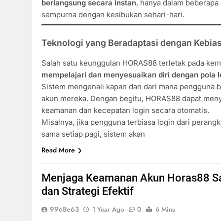
berlangsung secara instan
, hanya dalam beberapa 
sempurna dengan kesibukan sehari-hari.
Teknologi yang Beradaptasi dengan Kebia
Salah satu keunggulan HORAS88 terletak pada k
mempelajari dan menyesuaikan diri dengan pola 
Sistem mengenali kapan dan dari mana pengguna 
akun mereka. Dengan begitu, HORAS88 dapat meny
keamanan dan kecepatan login secara otomatis.
Misalnya, jika pengguna terbiasa login dari perangk
sama setiap pagi, sistem akan
Read More
Menjaga Keamanan Akun Horas88 Saa
dan Strategi Efektif
99e8e63
1 Year Ago
0
6 Mins