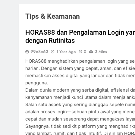
Tips & Keamanan
HORAS88 dan Pengalaman Login ya
dengan Rutinitas
99e8e63
1 Year Ago
0
3 Mins
HORAS88 menghadirkan pengalaman login yang sela
harian. Dengan sistem yang cepat, aman, dan efisien
memastikan akses digital yang lancar dan tidak me
pengguna.
Dalam dunia modern yang serba digital, efisiensi d
kenyamanan menjadi kunci utama dalam menjalankan
Salah satu aspek yang sering dianggap sepele nam
adalah proses login—sebuah pintu awal yang men
cepat dan mudah seseorang dapat mengakses layana
Sayangnya, tidak sedikit platform yang menghadir
yang lambat, rumit, dan tidak intuitif. Di sinilah
HORA