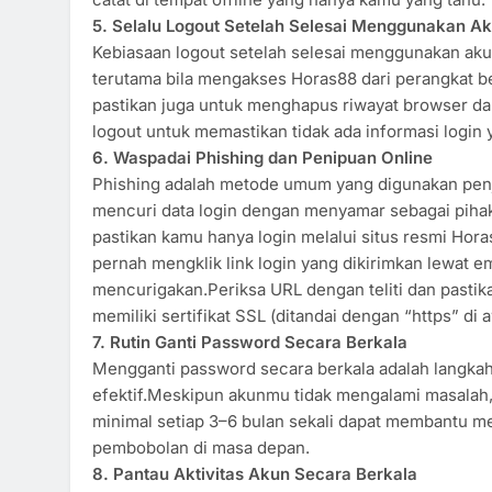
5. Selalu Logout Setelah Selesai Menggunakan A
Kebiasaan logout setelah selesai menggunakan aku
terutama bila mengakses Horas88 dari perangkat be
pastikan juga untuk menghapus riwayat browser da
logout untuk memastikan tidak ada informasi login y
6. Waspadai Phishing dan Penipuan Online
Phishing adalah metode umum yang digunakan penj
mencuri data login dengan menyamar sebagai pihak
pastikan kamu hanya login melalui situs resmi Hor
pernah mengklik link login yang dikirimkan lewat e
mencurigakan.Periksa URL dengan teliti dan pastika
memiliki sertifikat SSL (ditandai dengan “https” di a
7. Rutin Ganti Password Secara Berkala
Mengganti password secara berkala adalah langkah
efektif.Meskipun akunmu tidak mengalami masalah
minimal setiap 3–6 bulan sekali dapat membantu me
pembobolan di masa depan.
8. Pantau Aktivitas Akun Secara Berkala