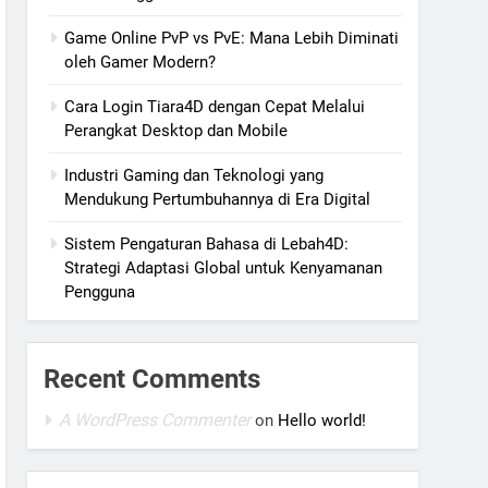
Game Online PvP vs PvE: Mana Lebih Diminati
oleh Gamer Modern?
Cara Login Tiara4D dengan Cepat Melalui
Perangkat Desktop dan Mobile
Industri Gaming dan Teknologi yang
Mendukung Pertumbuhannya di Era Digital
Sistem Pengaturan Bahasa di Lebah4D:
Strategi Adaptasi Global untuk Kenyamanan
Pengguna
Recent Comments
A WordPress Commenter
on
Hello world!