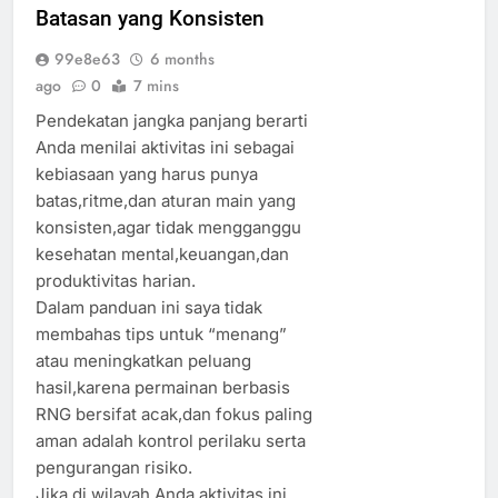
Batasan yang Konsisten
99e8e63
6 months
ago
0
7 mins
Pendekatan jangka panjang berarti
Anda menilai aktivitas ini sebagai
kebiasaan yang harus punya
batas,ritme,dan aturan main yang
konsisten,agar tidak mengganggu
kesehatan mental,keuangan,dan
produktivitas harian.
Dalam panduan ini saya tidak
membahas tips untuk “menang”
atau meningkatkan peluang
hasil,karena permainan berbasis
RNG bersifat acak,dan fokus paling
aman adalah kontrol perilaku serta
pengurangan risiko.
Jika di wilayah Anda aktivitas ini