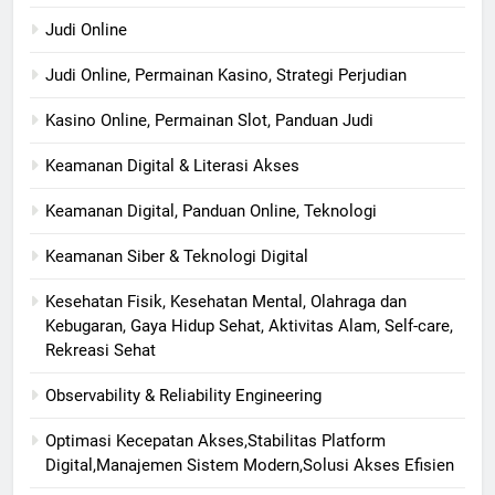
Judi Online
Judi Online, Permainan Kasino, Strategi Perjudian
Kasino Online, Permainan Slot, Panduan Judi
Keamanan Digital & Literasi Akses
Keamanan Digital, Panduan Online, Teknologi
Keamanan Siber & Teknologi Digital
Kesehatan Fisik, Kesehatan Mental, Olahraga dan
Kebugaran, Gaya Hidup Sehat, Aktivitas Alam, Self-care,
Rekreasi Sehat
Observability & Reliability Engineering
Optimasi Kecepatan Akses,Stabilitas Platform
Digital,Manajemen Sistem Modern,Solusi Akses Efisien