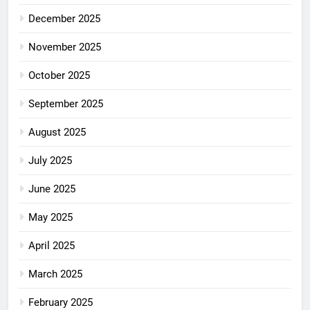
December 2025
November 2025
October 2025
September 2025
August 2025
July 2025
June 2025
May 2025
April 2025
March 2025
February 2025