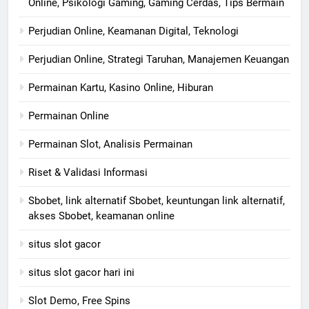
Online, Psikologi Gaming, Gaming Cerdas, Tips Bermain
Perjudian Online, Keamanan Digital, Teknologi
Perjudian Online, Strategi Taruhan, Manajemen Keuangan
Permainan Kartu, Kasino Online, Hiburan
Permainan Online
Permainan Slot, Analisis Permainan
Riset & Validasi Informasi
Sbobet, link alternatif Sbobet, keuntungan link alternatif,
akses Sbobet, keamanan online
situs slot gacor
situs slot gacor hari ini
Slot Demo, Free Spins