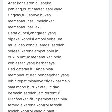
Agar konsisten di jangka
panjang,buat catatan sesi yang
ringkas,tujuannya bukan
memantau hasil melainkan
memantau perilaku.
Catat durasi,anggaran yang
dipakai,kondisi emosi sebelum
mulai,dan kondisi emosi setelah
selesai,karena empat poin ini
cukup untuk menemukan pola
kebiasaan yang berbahaya.
Dari catatan itu,Anda bisa
membuat aturan pencegahan yang
lebih tepat,misalnya “tidak bermain
saat mood buruk” atau “tidak
bermain setelah jam tertentu”.
Manfaatkan fitur pembatasan bila
tersedia,karena kontrol terbaik
adalah kontrol yang dibantu