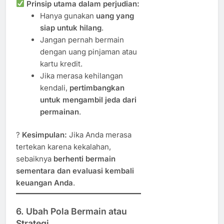
Prinsip utama dalam perjudian:
Hanya gunakan
uang yang
siap untuk hilang
.
Jangan pernah bermain
dengan uang pinjaman atau
kartu kredit.
Jika merasa kehilangan
kendali,
pertimbangkan
untuk mengambil jeda dari
permainan
.
?
Kesimpulan:
Jika Anda merasa
tertekan karena kekalahan,
sebaiknya
berhenti bermain
sementara dan evaluasi kembali
keuangan Anda
.
6. Ubah Pola Bermain atau
Strategi