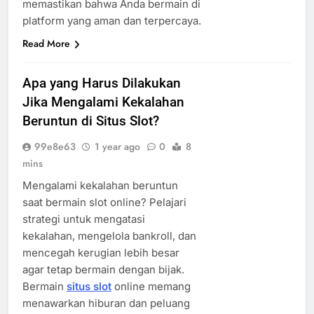
memastikan bahwa Anda bermain di
platform yang aman dan terpercaya.
Read More
Apa yang Harus Dilakukan
Jika Mengalami Kekalahan
Beruntun di Situs Slot?
99e8e63
1 year ago
0
8
mins
Mengalami kekalahan beruntun
saat bermain slot online? Pelajari
strategi untuk mengatasi
kekalahan, mengelola bankroll, dan
mencegah kerugian lebih besar
agar tetap bermain dengan bijak.
Bermain
situs slot
online memang
menawarkan hiburan dan peluang