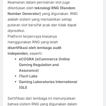
Keamanan dalam permainan slot juga
ditentukan oleh
teknologi RNG (Random
Number Generator)
yang digunakan. RNG
adalah sistem yang memastikan setiap
putaran slot bersifat acak dan tidak dapat
diprediksi.
Platform terpercaya biasanya
menggunakan RNG yang telah
disertifikasi oleh lembaga audit
independen
, seperti:
eCOGRA (eCommerce Online
Gaming Regulation and
Assurance)
iTech Labs
Gaming Laboratories International
(GLI)
Sertifikasi dari lembaga ini menunjukkan
bahwa sistem RNG yang digunakan dalam