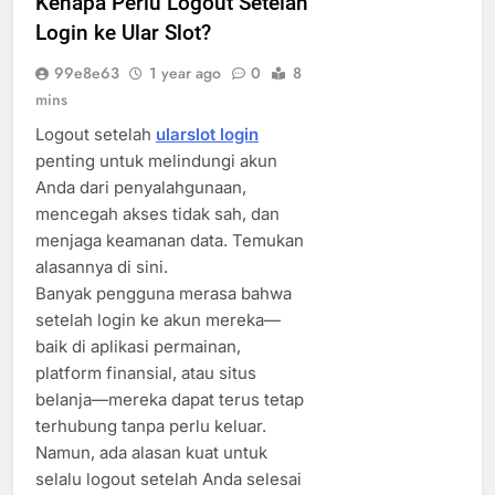
Kenapa Perlu Logout Setelah
Login ke Ular Slot?
99e8e63
1 year ago
0
8
mins
Logout setelah
ularslot login
penting untuk melindungi akun
Anda dari penyalahgunaan,
mencegah akses tidak sah, dan
menjaga keamanan data. Temukan
alasannya di sini.
Banyak pengguna merasa bahwa
setelah login ke akun mereka—
baik di aplikasi permainan,
platform finansial, atau situs
belanja—mereka dapat terus tetap
terhubung tanpa perlu keluar.
Namun, ada alasan kuat untuk
selalu logout setelah Anda selesai