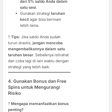
dari 5% saldo Anda dalam
satu sesi
.
Gunakan strategi
taruhan
kecil
agar bisa bermain
lebih lama.
?
Tips:
Jika saldo Anda sudah
turun drastis,
jangan mencoba
mengembalikannya dalam satu
taruhan besar
. Sebaiknya istirahat
dan coba lagi di lain waktu dengan
strategi yang lebih baik.
4. Gunakan Bonus dan Free
Spins untuk Mengurangi
Risiko
?
Mengapa memanfaatkan bonus
penting?