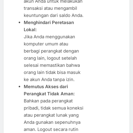
akun Anda untuk melakukan
transaksi atau mengambil
keuntungan dari saldo Anda.
Menghindari Peretasan
Lokal:
Jika Anda menggunakan
komputer umum atau
berbagi perangkat dengan
orang lain, logout setelah
selesai memastikan bahwa
orang lain tidak bisa masuk
ke akun Anda tanpa izin.
Memutus Akses dari
Perangkat Tidak Aman:
Bahkan pada perangkat
pribadi, tidak semua koneksi
atau perangkat lunak yang
Anda gunakan sepenuhnya
aman. Logout secara rutin