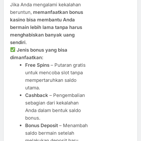
Jika Anda mengalami kekalahan
beruntun,
memanfaatkan bonus
kasino bisa membantu Anda
bermain lebih lama tanpa harus
menghabiskan banyak uang
sendiri
.
Jenis bonus yang bisa
dimanfaatkan:
Free Spins
– Putaran gratis
untuk mencoba slot tanpa
mempertaruhkan saldo
utama.
Cashback
– Pengembalian
sebagian dari kekalahan
Anda dalam bentuk saldo
bonus.
Bonus Deposit
– Menambah
saldo bermain setelah
melakukan deposit baru.