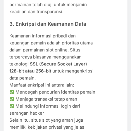
permainan telah diuji untuk menjamin
keadilan dan transparansi.
3. Enkripsi dan Keamanan Data
Keamanan informasi pribadi dan
keuangan pemain adalah prioritas utama
dalam permainan slot online. Situs
terpercaya biasanya menggunakan
teknologi
SSL (Secure Socket Layer)
128-bit atau 256-bit
untuk mengenkripsi
data pemain.
Manfaat enkripsi ini antara lain:
Mencegah pencurian identitas pemain
Menjaga transaksi tetap aman
Melindungi informasi login dari
serangan hacker
Selain itu, situs slot yang aman juga
memiliki kebijakan privasi yang jelas