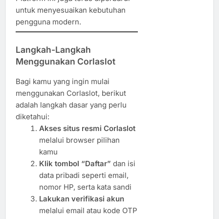
untuk menyesuaikan kebutuhan
pengguna modern.
Langkah-Langkah
Menggunakan Corlaslot
Bagi kamu yang ingin mulai
menggunakan Corlaslot, berikut
adalah langkah dasar yang perlu
diketahui:
Akses situs resmi Corlaslot
melalui browser pilihan
kamu
Klik tombol “Daftar”
dan isi
data pribadi seperti email,
nomor HP, serta kata sandi
Lakukan verifikasi akun
melalui email atau kode OTP