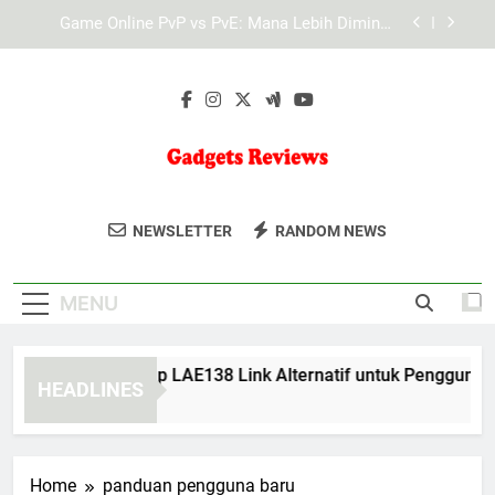
Skip
Cara Login Tiara4D dengan Cepat Melalui
to
Perangkat Desktop dan Mobile
content
Industri Gaming dan Teknologi yang Mendukung
Pertumbuhannya di Era Digital
Informasi Lengkap LAE138 Link Alternatif untuk
Pengguna Baru
Game Online PvP vs PvE: Mana Lebih Diminati
oleh Gamer Modern?
Gadgets
Gadgets Reviews Menyajikan Ulasan
Cara Login Tiara4D dengan Cepat Melalui
NEWSLETTER
RANDOM NEWS
Perangkat Desktop dan Mobile
Reviews
Terbaru Dan Terpercaya Tentang Gadget
Industri Gaming dan Teknologi yang Mendukung
Dan Teknologi Terkini.
Pertumbuhannya di Era Digital
MENU
nformasi Lengkap LAE138 Link Alternatif untuk Pengguna Bar
HEADLINES
 Months Ago
Home
panduan pengguna baru