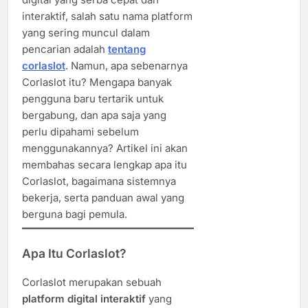
interaktif, salah satu nama platform
yang sering muncul dalam
pencarian adalah
tentang
corlaslot
. Namun, apa sebenarnya
Corlaslot itu? Mengapa banyak
pengguna baru tertarik untuk
bergabung, dan apa saja yang
perlu dipahami sebelum
menggunakannya? Artikel ini akan
membahas secara lengkap apa itu
Corlaslot, bagaimana sistemnya
bekerja, serta panduan awal yang
berguna bagi pemula.
Apa Itu Corlaslot?
Corlaslot merupakan sebuah
platform digital interaktif
yang