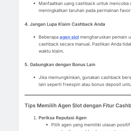
Manfaatkan uang cashback untuk mencoba sl
meningkatkan taruhan pada permainan favori
4. Jangan Lupa Klaim Cashback Anda
Beberapa
agen slot
mengharuskan pemain u
cashback secara manual. Pastikan Anda tida
waktu klaim.
5. Gabungkan dengan Bonus Lain
Jika memungkinkan, gunakan cashback ber
lain seperti freespin atau bonus deposit unt
Tips Memilih Agen Slot dengan Fitur Cash
Periksa Reputasi Agen
Pilih agen yang memiliki ulasan positif