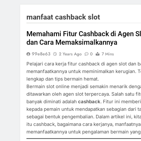
manfaat cashback slot
Memahami Fitur Cashback di Agen Sl
dan Cara Memaksimalkannya
99e8e63
2 Years Ago
0
7 Mins
Pelajari cara kerja fitur cashback di agen slot dan
memanfaatkannya untuk meminimalkan kerugian. 
lengkap dan tips bermain hemat.
Bermain slot online menjadi semakin menarik denga
ditawarkan oleh agen slot terpercaya. Salah satu fi
banyak diminati adalah
cashback
. Fitur ini membe
kepada pemain untuk mendapatkan sebagian dari ta
sebagai bentuk pengembalian. Dalam artikel ini, k
itu cashback, bagaimana cara kerjanya, manfaatnya
memanfaatkannya untuk pengalaman bermain yang 