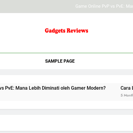
Game Online PvP vs PvE: Ma
Cara Login Tiara4D dengan Cepat 
Industri Gaming dan Teknologi yang Me
gets Reviews
Informasi Lengkap LAE13
eviews Menyajikan Ulasan Terbaru Dan Terpercaya Tentang Gadg
Game Online PvP vs PvE: Ma
SAMPLE PAGE
Cara Login Tiara4D dengan Cepat 
Industri Gaming dan Teknologi yang Me
 Lebih Diminati oleh Gamer Modern?
Cara Login Tiara4
5 Months Ago