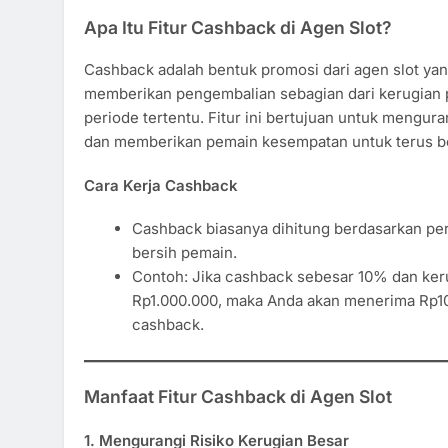
Apa Itu Fitur Cashback di Agen Slot?
Cashback adalah bentuk promosi dari agen slot ya
memberikan pengembalian sebagian dari kerugian
periode tertentu. Fitur ini bertujuan untuk mengura
dan memberikan pemain kesempatan untuk terus b
Cara Kerja Cashback
Cashback biasanya dihitung berdasarkan pe
bersih pemain.
Contoh: Jika cashback sebesar 10% dan ker
Rp1.000.000, maka Anda akan menerima Rp1
cashback.
Manfaat Fitur Cashback di Agen Slot
1. Mengurangi Risiko Kerugian Besar