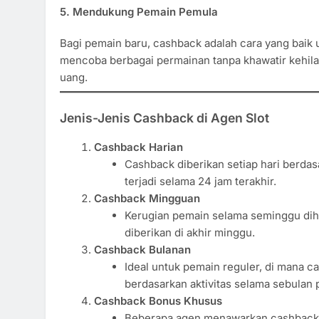
5. Mendukung Pemain Pemula
Bagi pemain baru, cashback adalah cara yang baik 
mencoba berbagai permainan tanpa khawatir kehila
uang.
Jenis-Jenis Cashback di Agen Slot
Cashback Harian
Cashback diberikan setiap hari berda
terjadi selama 24 jam terakhir.
Cashback Mingguan
Kerugian pemain selama seminggu dih
diberikan di akhir minggu.
Cashback Bulanan
Ideal untuk pemain reguler, di mana c
berdasarkan aktivitas selama sebulan 
Cashback Bonus Khusus
Beberapa agen menawarkan cashback s