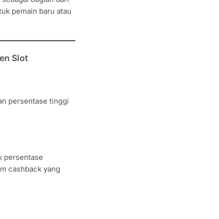
tuk pemain baru atau
en Slot
n persentase tinggi
k persentase
um cashback yang