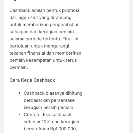
Cashback adalah bentuk promosi
dari agen slot yang dirancang
untuk memberikan pengembalian
sebagian dari kerugian pemain
selama periode tertentu. Fitur ini
bertujuan untuk mengurangi
tekanan finansial dan memberikan
pemain kesempatan untuk terus
bermain.
Cara Kerja Cashback
Cashback biasanya dihitung
berdasarkan persentase
kerugian bersih pemain.
Contoh: Jika cashback
sebesar 10% dan kerugian
bersih Anda Rp1.000.000,