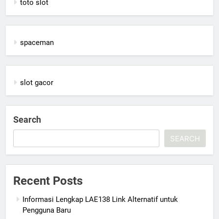
toto slot
spaceman
slot gacor
Search
SEARCH
Recent Posts
Informasi Lengkap LAE138 Link Alternatif untuk
Pengguna Baru