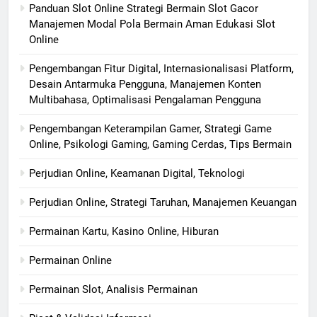
Panduan Slot Online Strategi Bermain Slot Gacor
Manajemen Modal Pola Bermain Aman Edukasi Slot
Online
Pengembangan Fitur Digital, Internasionalisasi Platform,
Desain Antarmuka Pengguna, Manajemen Konten
Multibahasa, Optimalisasi Pengalaman Pengguna
Pengembangan Keterampilan Gamer, Strategi Game
Online, Psikologi Gaming, Gaming Cerdas, Tips Bermain
Perjudian Online, Keamanan Digital, Teknologi
Perjudian Online, Strategi Taruhan, Manajemen Keuangan
Permainan Kartu, Kasino Online, Hiburan
Permainan Online
Permainan Slot, Analisis Permainan