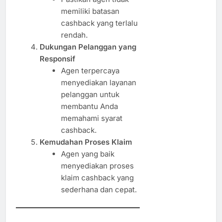
memiliki batasan
cashback yang terlalu
rendah.
Dukungan Pelanggan yang
Responsif
Agen terpercaya
menyediakan layanan
pelanggan untuk
membantu Anda
memahami syarat
cashback.
Kemudahan Proses Klaim
Agen yang baik
menyediakan proses
klaim cashback yang
sederhana dan cepat.