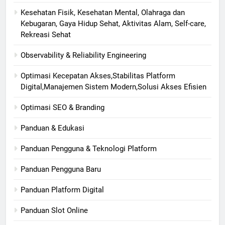
Kesehatan Fisik, Kesehatan Mental, Olahraga dan
Kebugaran, Gaya Hidup Sehat, Aktivitas Alam, Self-care,
Rekreasi Sehat
Observability & Reliability Engineering
Optimasi Kecepatan Akses,Stabilitas Platform
Digital,Manajemen Sistem Modern,Solusi Akses Efisien
Optimasi SEO & Branding
Panduan & Edukasi
Panduan Pengguna & Teknologi Platform
Panduan Pengguna Baru
Panduan Platform Digital
Panduan Slot Online