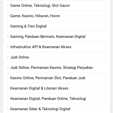
Game Online, Teknologi, Slot Gacor
Game, Kasino, Hiburan, Horor
Gaming & Tren Digital
Gaming, Panduan Bermain, Keamanan Digital
Infrastruktur API & Keamanan Akses
Judi Online
Judi Online, Permainan Kasino, Strategi Perjudian
Kasino Online, Permainan Slot, Panduan Judi
Keamanan Digital & Literasi Akses
Keamanan Digital, Panduan Online, Teknologi
Keamanan Siber & Teknologi Digital