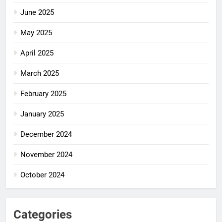
June 2025
May 2025
April 2025
March 2025
February 2025
January 2025
December 2024
November 2024
October 2024
Categories