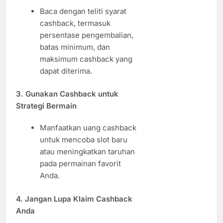
Baca dengan teliti syarat
cashback, termasuk
persentase pengembalian,
batas minimum, dan
maksimum cashback yang
dapat diterima.
3. Gunakan Cashback untuk
Strategi Bermain
Manfaatkan uang cashback
untuk mencoba slot baru
atau meningkatkan taruhan
pada permainan favorit
Anda.
4. Jangan Lupa Klaim Cashback
Anda