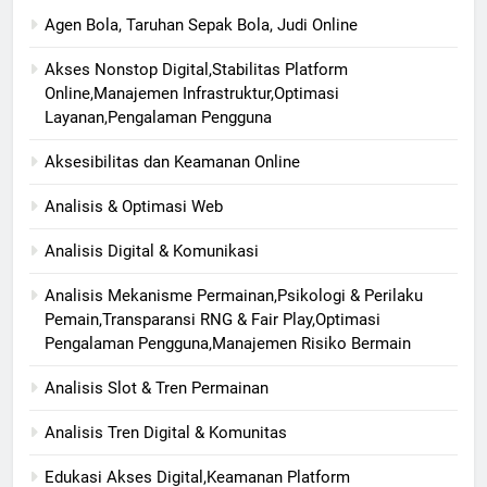
Agen Bola, Taruhan Sepak Bola, Judi Online
Akses Nonstop Digital,Stabilitas Platform
Online,Manajemen Infrastruktur,Optimasi
Layanan,Pengalaman Pengguna
Aksesibilitas dan Keamanan Online
Analisis & Optimasi Web
Analisis Digital & Komunikasi
Analisis Mekanisme Permainan,Psikologi & Perilaku
Pemain,Transparansi RNG & Fair Play,Optimasi
Pengalaman Pengguna,Manajemen Risiko Bermain
Analisis Slot & Tren Permainan
Analisis Tren Digital & Komunitas
Edukasi Akses Digital,Keamanan Platform