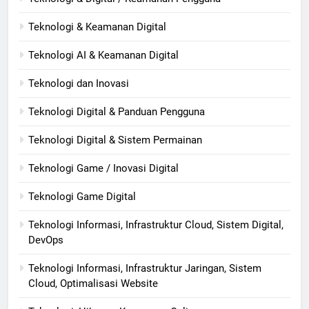
Teknologi & Keamanan Digital
Teknologi AI & Keamanan Digital
Teknologi dan Inovasi
Teknologi Digital & Panduan Pengguna
Teknologi Digital & Sistem Permainan
Teknologi Game / Inovasi Digital
Teknologi Game Digital
Teknologi Informasi, Infrastruktur Cloud, Sistem Digital,
DevOps
Teknologi Informasi, Infrastruktur Jaringan, Sistem
Cloud, Optimalisasi Website