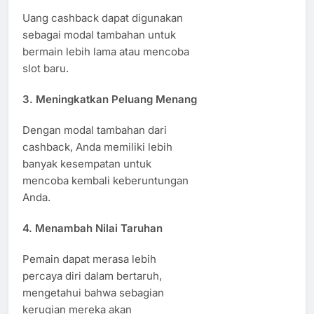
Uang cashback dapat digunakan
sebagai modal tambahan untuk
bermain lebih lama atau mencoba
slot baru.
3. Meningkatkan Peluang Menang
Dengan modal tambahan dari
cashback, Anda memiliki lebih
banyak kesempatan untuk
mencoba kembali keberuntungan
Anda.
4. Menambah Nilai Taruhan
Pemain dapat merasa lebih
percaya diri dalam bertaruh,
mengetahui bahwa sebagian
kerugian mereka akan