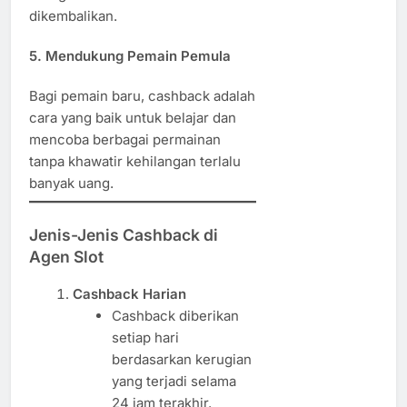
dikembalikan.
5. Mendukung Pemain Pemula
Bagi pemain baru, cashback adalah
cara yang baik untuk belajar dan
mencoba berbagai permainan
tanpa khawatir kehilangan terlalu
banyak uang.
Jenis-Jenis Cashback di
Agen Slot
Cashback Harian
Cashback diberikan
setiap hari
berdasarkan kerugian
yang terjadi selama
24 jam terakhir.