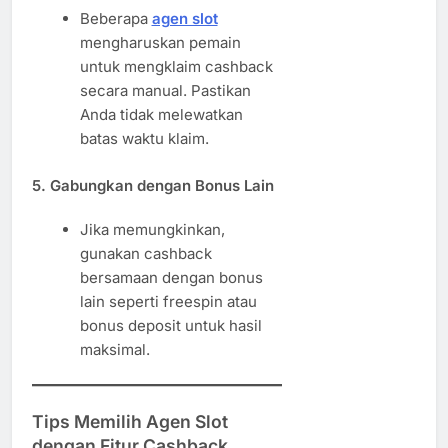
Beberapa
agen slot
mengharuskan pemain
untuk mengklaim cashback
secara manual. Pastikan
Anda tidak melewatkan
batas waktu klaim.
5. Gabungkan dengan Bonus Lain
Jika memungkinkan,
gunakan cashback
bersamaan dengan bonus
lain seperti freespin atau
bonus deposit untuk hasil
maksimal.
Tips Memilih Agen Slot
dengan Fitur Cashback