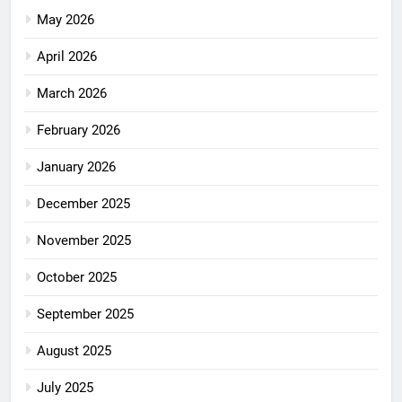
May 2026
April 2026
March 2026
February 2026
January 2026
December 2025
November 2025
October 2025
September 2025
August 2025
July 2025