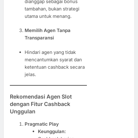
dianggap sebagai bonus
tambahan, bukan strategi
utama untuk menang.
Memilih Agen Tanpa
Transparansi
Hindari agen yang tidak
mencantumkan syarat dan
ketentuan cashback secara
jelas.
Rekomendasi Agen Slot
dengan Fitur Cashback
Unggulan
Pragmatic Play
Keunggulan: