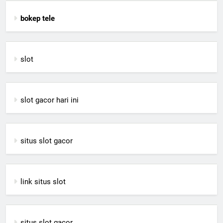
bokep tele
slot
slot gacor hari ini
situs slot gacor
link situs slot
situs slot gacor