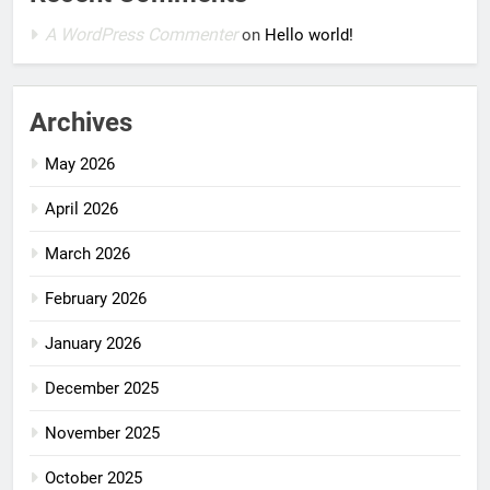
A WordPress Commenter
on
Hello world!
Archives
May 2026
April 2026
March 2026
February 2026
January 2026
December 2025
November 2025
October 2025