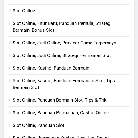
Slot Online
Slot Online, Fitur Baru, Panduan Pemula, Strategi
Bermain, Bonus Slot
Slot Online, Judi Online, Provider Game Terpercaya
Slot Online, Judi Online, Strategi Permainan Slot
Slot Online, Kasino, Panduan Bermain
Slot Online, Kasino, Panduan Permainan Slot, Tips
Bermain Slot
Slot Online, Panduan Bermain Slot, Tips & Trik
Slot Online, Panduan Permainan, Casino Online
Slot Online, Panduan Slot
Slot Online, Permainan Kasino, Tips Judi Online