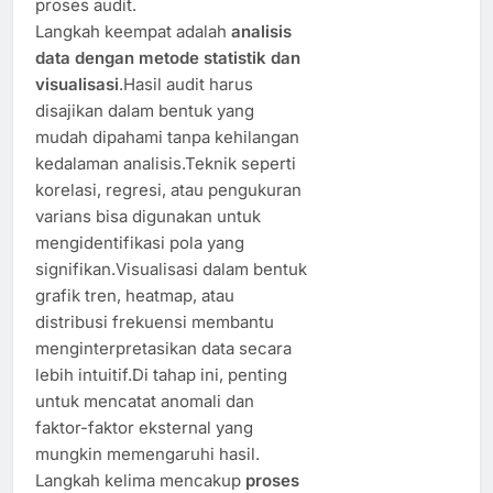
proses audit.
Langkah keempat adalah
analisis
data dengan metode statistik dan
visualisasi
.Hasil audit harus
disajikan dalam bentuk yang
mudah dipahami tanpa kehilangan
kedalaman analisis.Teknik seperti
korelasi, regresi, atau pengukuran
varians bisa digunakan untuk
mengidentifikasi pola yang
signifikan.Visualisasi dalam bentuk
grafik tren, heatmap, atau
distribusi frekuensi membantu
menginterpretasikan data secara
lebih intuitif.Di tahap ini, penting
untuk mencatat anomali dan
faktor-faktor eksternal yang
mungkin memengaruhi hasil.
Langkah kelima mencakup
proses