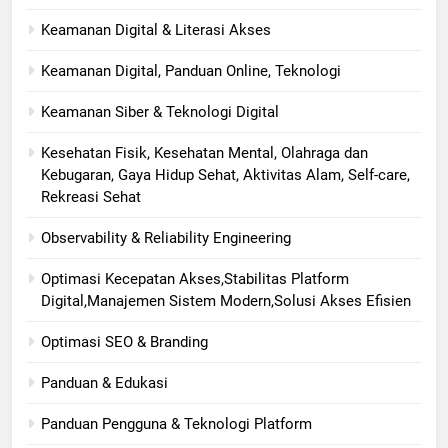
Keamanan Digital & Literasi Akses
Keamanan Digital, Panduan Online, Teknologi
Keamanan Siber & Teknologi Digital
Kesehatan Fisik, Kesehatan Mental, Olahraga dan
Kebugaran, Gaya Hidup Sehat, Aktivitas Alam, Self-care,
Rekreasi Sehat
Observability & Reliability Engineering
Optimasi Kecepatan Akses,Stabilitas Platform
Digital,Manajemen Sistem Modern,Solusi Akses Efisien
Optimasi SEO & Branding
Panduan & Edukasi
Panduan Pengguna & Teknologi Platform