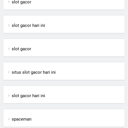
slot gacor
slot gacor hari ini
slot gacor
situs slot gacor hari ini
slot gacor hari ini
spaceman