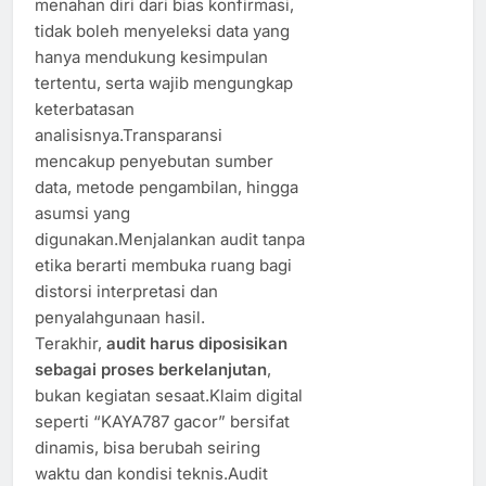
menahan diri dari bias konfirmasi,
tidak boleh menyeleksi data yang
hanya mendukung kesimpulan
tertentu, serta wajib mengungkap
keterbatasan
analisisnya.Transparansi
mencakup penyebutan sumber
data, metode pengambilan, hingga
asumsi yang
digunakan.Menjalankan audit tanpa
etika berarti membuka ruang bagi
distorsi interpretasi dan
penyalahgunaan hasil.
Terakhir,
audit harus diposisikan
sebagai proses berkelanjutan
,
bukan kegiatan sesaat.Klaim digital
seperti “KAYA787 gacor” bersifat
dinamis, bisa berubah seiring
waktu dan kondisi teknis.Audit