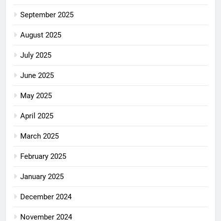
September 2025
August 2025
July 2025
June 2025
May 2025
April 2025
March 2025
February 2025
January 2025
December 2024
November 2024