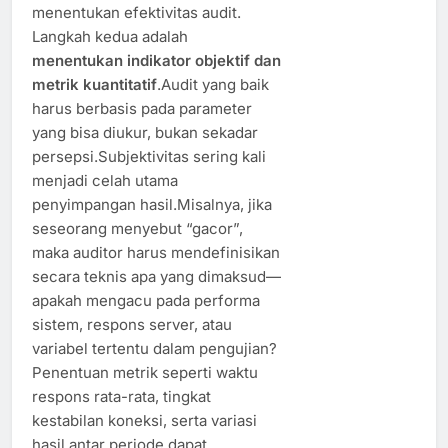
menentukan efektivitas audit.
Langkah kedua adalah
menentukan indikator objektif dan
metrik kuantitatif
.Audit yang baik
harus berbasis pada parameter
yang bisa diukur, bukan sekadar
persepsi.Subjektivitas sering kali
menjadi celah utama
penyimpangan hasil.Misalnya, jika
seseorang menyebut “gacor”,
maka auditor harus mendefinisikan
secara teknis apa yang dimaksud—
apakah mengacu pada performa
sistem, respons server, atau
variabel tertentu dalam pengujian?
Penentuan metrik seperti waktu
respons rata-rata, tingkat
kestabilan koneksi, serta variasi
hasil antar periode dapat