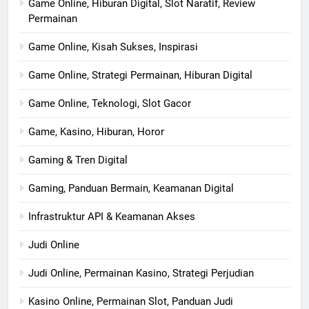
Game Online, Hiburan Digital, Slot Naratif, Review
Permainan
Game Online, Kisah Sukses, Inspirasi
Game Online, Strategi Permainan, Hiburan Digital
Game Online, Teknologi, Slot Gacor
Game, Kasino, Hiburan, Horor
Gaming & Tren Digital
Gaming, Panduan Bermain, Keamanan Digital
Infrastruktur API & Keamanan Akses
Judi Online
Judi Online, Permainan Kasino, Strategi Perjudian
Kasino Online, Permainan Slot, Panduan Judi