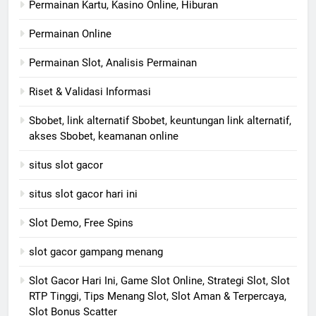
Permainan Kartu, Kasino Online, Hiburan
Permainan Online
Permainan Slot, Analisis Permainan
Riset & Validasi Informasi
Sbobet, link alternatif Sbobet, keuntungan link alternatif,
akses Sbobet, keamanan online
situs slot gacor
situs slot gacor hari ini
Slot Demo, Free Spins
slot gacor gampang menang
Slot Gacor Hari Ini, Game Slot Online, Strategi Slot, Slot
RTP Tinggi, Tips Menang Slot, Slot Aman & Terpercaya,
Slot Bonus Scatter