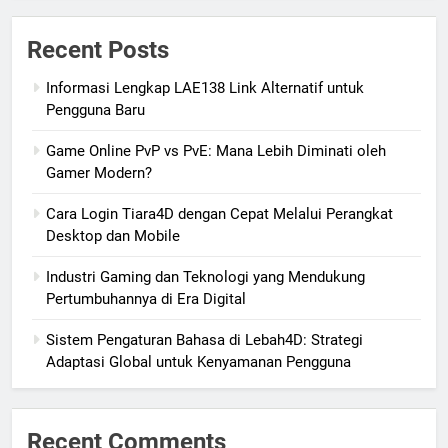
Recent Posts
Informasi Lengkap LAE138 Link Alternatif untuk
Pengguna Baru
Game Online PvP vs PvE: Mana Lebih Diminati oleh
Gamer Modern?
Cara Login Tiara4D dengan Cepat Melalui Perangkat
Desktop dan Mobile
Industri Gaming dan Teknologi yang Mendukung
Pertumbuhannya di Era Digital
Sistem Pengaturan Bahasa di Lebah4D: Strategi
Adaptasi Global untuk Kenyamanan Pengguna
Recent Comments