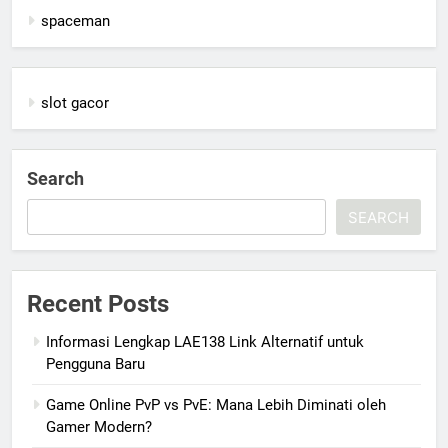
spaceman
slot gacor
Search
SEARCH
Recent Posts
Informasi Lengkap LAE138 Link Alternatif untuk
Pengguna Baru
Game Online PvP vs PvE: Mana Lebih Diminati oleh
Gamer Modern?