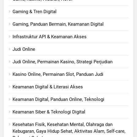
Gaming & Tren Digital
Gaming, Panduan Bermain, Keamanan Digital
Infrastruktur API & Keamanan Akses
Judi Online
Judi Online, Permainan Kasino, Strategi Perjudian
Kasino Online, Permainan Slot, Panduan Judi
Keamanan Digital & Literasi Akses
Keamanan Digital, Panduan Online, Teknologi
Keamanan Siber & Teknologi Digital
Kesehatan Fisik, Kesehatan Mental, Olahraga dan
Kebugaran, Gaya Hidup Sehat, Aktivitas Alam, Self-care,