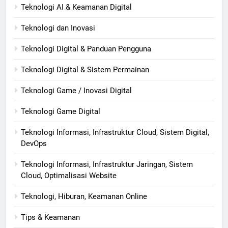
Teknologi AI & Keamanan Digital
Teknologi dan Inovasi
Teknologi Digital & Panduan Pengguna
Teknologi Digital & Sistem Permainan
Teknologi Game / Inovasi Digital
Teknologi Game Digital
Teknologi Informasi, Infrastruktur Cloud, Sistem Digital,
DevOps
Teknologi Informasi, Infrastruktur Jaringan, Sistem
Cloud, Optimalisasi Website
Teknologi, Hiburan, Keamanan Online
Tips & Keamanan