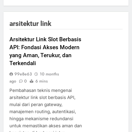
arsitektur link
Arsitektur Link Slot Berbasis
API: Fondasi Akses Modern
yang Aman, Terukur, dan
Terkendali
99e8e63
10 months
ago
0
6 mins
Pembahasan teknis mengenai
arsitektur link slot berbasis API,
mulai dari peran gateway,
manajemen routing, autentikasi,
hingga mekanisme redundansi
untuk memastikan akses aman dan