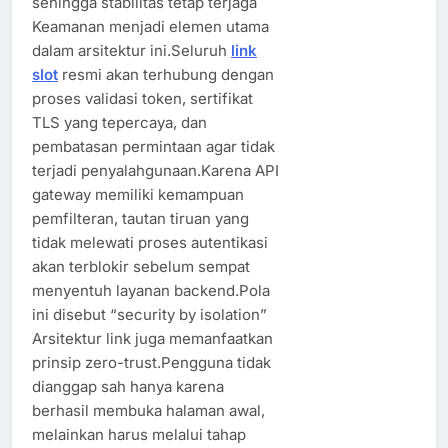
sehingga stabilitas tetap terjaga
Keamanan menjadi elemen utama
dalam arsitektur ini.Seluruh
link
slot
resmi akan terhubung dengan
proses validasi token, sertifikat
TLS yang tepercaya, dan
pembatasan permintaan agar tidak
terjadi penyalahgunaan.Karena API
gateway memiliki kemampuan
pemfilteran, tautan tiruan yang
tidak melewati proses autentikasi
akan terblokir sebelum sempat
menyentuh layanan backend.Pola
ini disebut “security by isolation”
Arsitektur link juga memanfaatkan
prinsip zero-trust.Pengguna tidak
dianggap sah hanya karena
berhasil membuka halaman awal,
melainkan harus melalui tahap