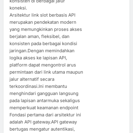
konsisten di berbagai jalur
koneksi.
Arsitektur link slot berbasis API
merupakan pendekatan modern
yang memungkinkan proses akses
berjalan aman, fleksibel, dan
konsisten pada berbagai kondisi
jaringan.Dengan memindahkan
logika akses ke lapisan API,
platform dapat mengontrol arus
permintaan dari link utama maupun
jalur alternatif secara
terkoordinasi.Ini membantu
menghindari gangguan langsung
pada lapisan antarmuka sekaligus
memperkuat keamanan endpoint
Fondasi pertama dari arsitektur ini
adalah API gateway.API gateway
bertugas mengatur autentikasi,