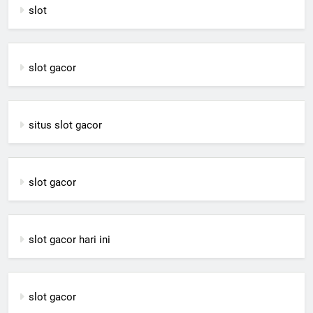
slot
slot gacor
situs slot gacor
slot gacor
slot gacor hari ini
slot gacor