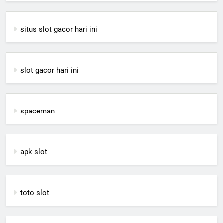
situs slot gacor hari ini
slot gacor hari ini
spaceman
apk slot
toto slot