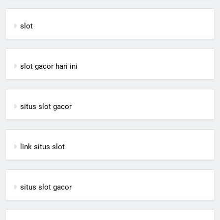
slot
slot gacor hari ini
situs slot gacor
link situs slot
situs slot gacor